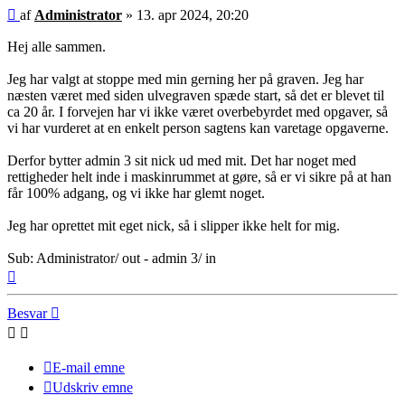
Indlæg
af
Administrator
»
13. apr 2024, 20:20
Hej alle sammen.
Jeg har valgt at stoppe med min gerning her på graven. Jeg har
næsten været med siden ulvegraven spæde start, så det er blevet til
ca 20 år. I forvejen har vi ikke været overbebyrdet med opgaver, så
vi har vurderet at en enkelt person sagtens kan varetage opgaverne.
Derfor bytter admin 3 sit nick ud med mit. Det har noget med
rettigheder helt inde i maskinrummet at gøre, så er vi sikre på at han
får 100% adgang, og vi ikke har glemt noget.
Jeg har oprettet mit eget nick, så i slipper ikke helt for mig.
Sub: Administrator/ out - admin 3/ in
Top
Besvar
E-mail emne
Udskriv emne