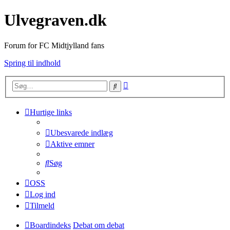
Ulvegraven.dk
Forum for FC Midtjylland fans
Spring til indhold
Avanceret
Søg
søgning
Hurtige links
Ubesvarede indlæg
Aktive emner
Søg
OSS
Log ind
Tilmeld
Boardindeks
Debat om debat