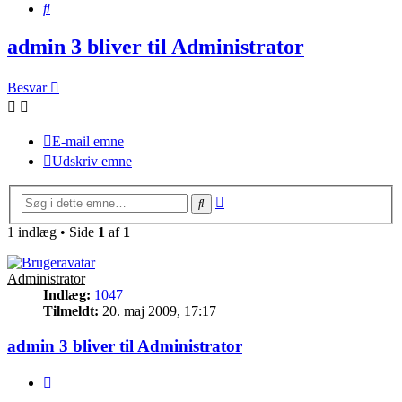
Søg
admin 3 bliver til Administrator
Besvar
E-mail emne
Udskriv emne
Avanceret
Søg
søgning
1 indlæg • Side
1
af
1
Administrator
Indlæg:
1047
Tilmeldt:
20. maj 2009, 17:17
admin 3 bliver til Administrator
Citer