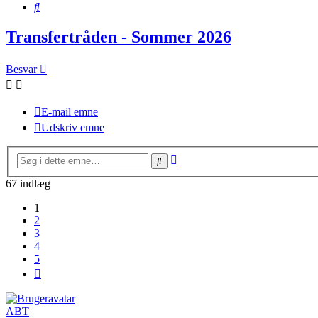
Søg
Transfertråden - Sommer 2026
Besvar
E-mail emne
Udskriv emne
Avanceret
Søg
søgning
67 indlæg
1
2
3
4
5
Næste
ABT