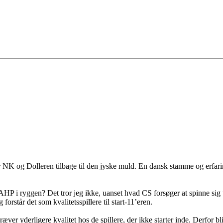
der NK og Dolleren tilbage til den jyske muld. En dansk stamme og erfa
 AHP i ryggen? Det tror jeg ikke, uanset hvad CS forsøger at spinne sig
forstår det som kvalitetsspillere til start-11’eren.
ver yderligere kvalitet hos de spillere, der ikke starter inde. Derfor 