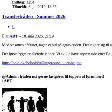
Indlæg:
1254
Tilmeldt:
6. jul 2019, 18:55
Transfertråden - Sommer 2026
Citer
Indlæg
af
ABT
»
18. maj 2026, 21:19
Med sæsonen afsluttet, tager vi hul på agurketiden. Det tegner sig til 
Det første rygte er allerede landet: Vi skulle have snøren ude efter Be
https://bold.dk/fodbold/stillinger/supe ... ter-beijmo
@Admin: tråden må gerne fastgøres til toppen af forummet!
/ ABT