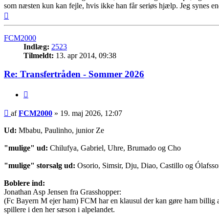
som næsten kun kan fejle, hvis ikke han får seriøs hjælp. Jeg synes en
Top
FCM2000
Indlæg:
2523
Tilmeldt:
13. apr 2014, 09:38
Re: Transfertråden - Sommer 2026
Citer
Indlæg
af
FCM2000
»
19. maj 2026, 12:07
Ud:
Mbabu, Paulinho, junior Ze
"mulige" ud:
Chilufya, Gabriel, Uhre, Brumado og Cho
"mulige" storsalg ud:
Osorio, Simsir, Dju, Diao, Castillo og Ólafss
Boblere ind:
Jonathan Asp Jensen fra Grasshopper:
(Fc Bayern M ejer ham) FCM har en klausul der kan gøre ham billig at 
spillere i den her sæson i alpelandet.