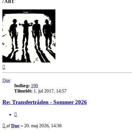
/ ABT
Top
Due
Indlæg:
190
Tilmeldt:
1. jul 2017, 14:57
Re: Transfertråden - Sommer 2026
Citer
Indlæg
af
Due
»
20. maj 2026, 14:38