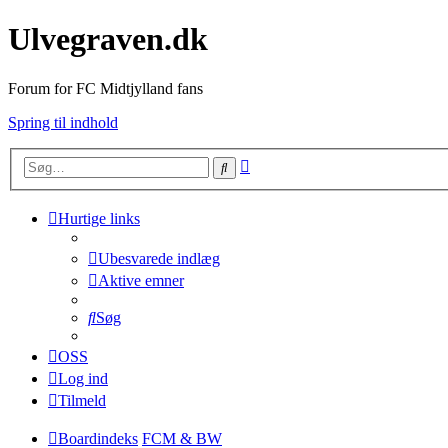
Ulvegraven.dk
Forum for FC Midtjylland fans
Spring til indhold
Avanceret
Søg
søgning
Hurtige links
Ubesvarede indlæg
Aktive emner
Søg
OSS
Log ind
Tilmeld
Boardindeks
FCM & BW