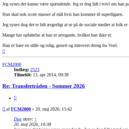
Jeg synes det kunne være spændende. Jeg er dog lidt i tvivl om han pa
Han skal nok score masser af mål hvis han kommer til superligaen.
Jeg synes dog det er lidt ærgerligt at se på de sociale medier at folk e
Mange har opfattelse at han er arrogante, hvilket han ikke er.
Han er bare en stille og rolig, genert og introvert dreng fra Voel.
Top
FCM2000
Indlæg:
2523
Tilmeldt:
13. apr 2014, 09:38
Re: Transfertråden - Sommer 2026
Citer
Indlæg
af
FCM2000
»
20. maj 2026, 15:42
Due
skrev:
↑
20. maj 2026, 14:38