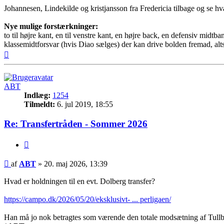
Johannesen, Lindekilde og kristjansson fra Fredericia tilbage og se h
Nye mulige forstærkninger:
to til højre kant, en til venstre kant, en højre back, en defensiv midtba
klassemidtforsvar (hvis Diao sælges) der kan drive bolden fremad, alts
Top
ABT
Indlæg:
1254
Tilmeldt:
6. jul 2019, 18:55
Re: Transfertråden - Sommer 2026
Citer
Indlæg
af
ABT
»
20. maj 2026, 13:39
Hvad er holdningen til en evt. Dolberg transfer?
https://campo.dk/2026/05/20/eksklusivt- ... perligaen/
Han må jo nok betragtes som værende den totale modsætning af Tullbe