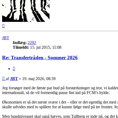
Top
JBT
Indlæg:
2292
Tilmeldt:
15. jul 2015, 11:08
Re: Transfertråden - Sommer 2026
Citer
Indlæg
af
JBT
»
19. maj 2026, 08:39
Jeg forsøger med de første par bud på forstærkninger og tror, vi kal
internationalt, så de vil formentlig passe fint ind på FCM’s hylde.
Økonomien er så det næste svære i det – eller er det egentlig det med
skulle udvides med to spillere for at kunne følge med på tre fronter. Jeg 
Men bundniveauet skal også hæves, som Tullberg er inde på, og det kræ