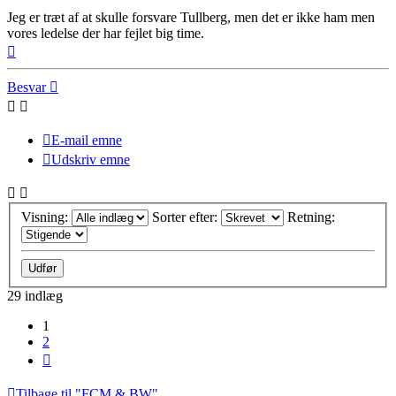
Jeg er træt af at skulle forsvare Tullberg, men det er ikke ham men
vores ledelse der har fejlet big time.
Top
Besvar
E-mail emne
Udskriv emne
Visning:
Sorter efter:
Retning:
29 indlæg
1
2
Næste
Tilbage til "FCM & BW"