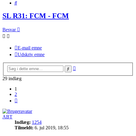
Søg
SL R31: FCM - FCM
Besvar
E-mail emne
Udskriv emne
Avanceret
Søg
søgning
29 indlæg
1
2
Næste
ABT
Indlæg:
1254
Tilmeldt:
6. jul 2019, 18:55