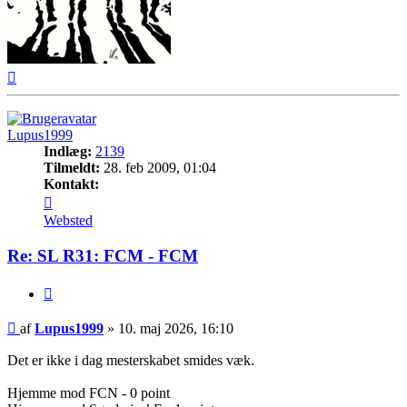
Top
Lupus1999
Indlæg:
2139
Tilmeldt:
28. feb 2009, 01:04
Kontakt:
Kontakt
Lupus1999
Websted
Re: SL R31: FCM - FCM
Citer
Indlæg
af
Lupus1999
»
10. maj 2026, 16:10
Det er ikke i dag mesterskabet smides væk.
Hjemme mod FCN - 0 point