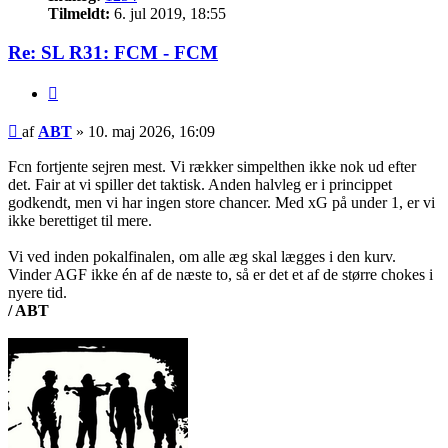
Tilmeldt:
6. jul 2019, 18:55
Re: SL R31: FCM - FCM
Citer
Indlæg
af
ABT
»
10. maj 2026, 16:09
Fcn fortjente sejren mest. Vi rækker simpelthen ikke nok ud efter
det. Fair at vi spiller det taktisk. Anden halvleg er i princippet
godkendt, men vi har ingen store chancer. Med xG på under 1, er vi
ikke berettiget til mere.
Vi ved inden pokalfinalen, om alle æg skal lægges i den kurv.
Vinder AGF ikke én af de næste to, så er det et af de større chokes i
nyere tid.
/ ABT