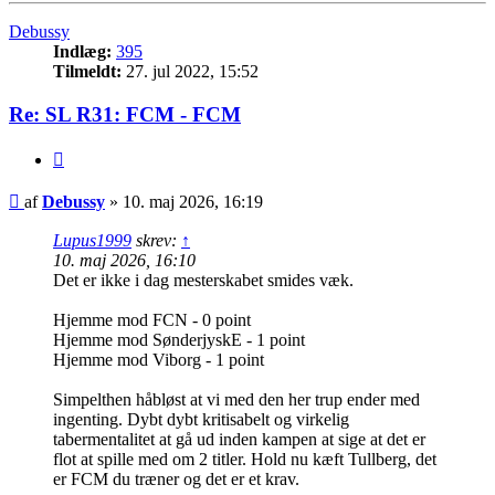
Debussy
Indlæg:
395
Tilmeldt:
27. jul 2022, 15:52
Re: SL R31: FCM - FCM
Citer
Indlæg
af
Debussy
»
10. maj 2026, 16:19
Lupus1999
skrev:
↑
10. maj 2026, 16:10
Det er ikke i dag mesterskabet smides væk.
Hjemme mod FCN - 0 point
Hjemme mod SønderjyskE - 1 point
Hjemme mod Viborg - 1 point
Simpelthen håbløst at vi med den her trup ender med
ingenting. Dybt dybt kritisabelt og virkelig
tabermentalitet at gå ud inden kampen at sige at det er
flot at spille med om 2 titler. Hold nu kæft Tullberg, det
er FCM du træner og det er et krav.