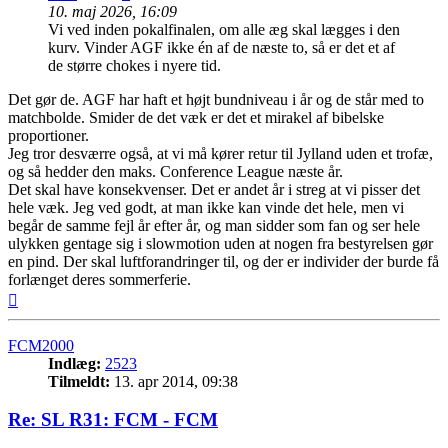
10. maj 2026, 16:09
Vi ved inden pokalfinalen, om alle æg skal lægges i den
kurv. Vinder AGF ikke én af de næste to, så er det et af
de større chokes i nyere tid.
Det gør de. AGF har haft et højt bundniveau i år og de står med to
matchbolde. Smider de det væk er det et mirakel af bibelske
proportioner.
Jeg tror desværre også, at vi må kører retur til Jylland uden et trofæ,
og så hedder den maks. Conference League næste år.
Det skal have konsekvenser. Det er andet år i streg at vi pisser det
hele væk. Jeg ved godt, at man ikke kan vinde det hele, men vi
begår de samme fejl år efter år, og man sidder som fan og ser hele
ulykken gentage sig i slowmotion uden at nogen fra bestyrelsen gør
en pind. Der skal luftforandringer til, og der er individer der burde få
forlænget deres sommerferie.
Top
FCM2000
Indlæg:
2523
Tilmeldt:
13. apr 2014, 09:38
Re: SL R31: FCM - FCM