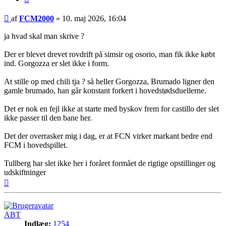
Indlæg
af
FCM2000
»
10. maj 2026, 16:04
ja hvad skal man skrive ?
Der er blevet drevet rovdrift på simsir og osorio, man fik ikke købt
ind. Gorgozza er slet ikke i form.
At stille op med chili tja ? så heller Gorgozza, Brumado ligner den
gamle brumado, han går konstant forkert i hovedstødsduellerne.
Det er nok en fejl ikke at starte med byskov frem for castillo der slet
ikke passer til den bane her.
Det der overrasker mig i dag, er at FCN virker markant bedre end
FCM i hovedspillet.
Tullberg har slet ikke her i foråret formået de rigtige opstillinger og
udskiftninger
Top
ABT
Indlæg:
1254