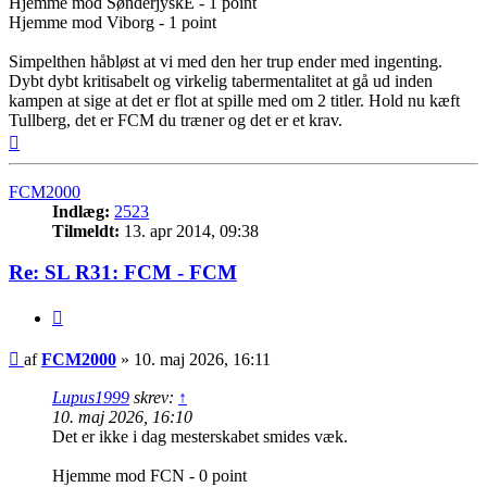
Hjemme mod SønderjyskE - 1 point
Hjemme mod Viborg - 1 point
Simpelthen håbløst at vi med den her trup ender med ingenting.
Dybt dybt kritisabelt og virkelig tabermentalitet at gå ud inden
kampen at sige at det er flot at spille med om 2 titler. Hold nu kæft
Tullberg, det er FCM du træner og det er et krav.
Top
FCM2000
Indlæg:
2523
Tilmeldt:
13. apr 2014, 09:38
Re: SL R31: FCM - FCM
Citer
Indlæg
af
FCM2000
»
10. maj 2026, 16:11
Lupus1999
skrev:
↑
10. maj 2026, 16:10
Det er ikke i dag mesterskabet smides væk.
Hjemme mod FCN - 0 point