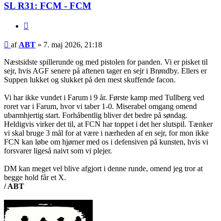
SL R31: FCM - FCM
Citer
Indlæg
af
ABT
»
7. maj 2026, 21:18
Næstsidste spillerunde og med pistolen for panden. Vi er pisket til
sejr, hvis AGF senere på aftenen tager en sejr i Brøndby. Ellers er
Suppen lukket og slukket på den mest skuffende facon.
Vi har ikke vundet i Farum i 9 år. Første kamp med Tullberg ved
roret var i Farum, hvor vi taber 1-0. Miserabel omgang omend
ubarmhjertig start. Forhåbentlig bliver det bedre på søndag.
Heldigvis virker det til, at FCN har toppet i det her slutspil. Tænker
vi skal bruge 3 mål for at være i nærheden af en sejr, for mon ikke
FCN kan løbe om hjørner med os i defensiven på kunsten, hvis vi
forsvarer ligeså naivt som vi plejer.
DM kan meget vel blive afgjort i denne runde, omend jeg tror at
begge hold får et X.
/ ABT