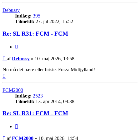
Debussy
Indlæg:
395
Tilmeldt:
27. jul 2022, 15:52
Re: SL R31: FCM - FCM
Citer
Indlæg
af
Debussy
»
10. maj 2026, 13:58
Nu må det bære eller briste. Forza Midtjylland!
Top
FCM2000
Indlæg:
2523
Tilmeldt:
13. apr 2014, 09:38
Re: SL R31: FCM - FCM
Citer
Indlæg
af
FCM2000
»
10. maj 2026, 14:54