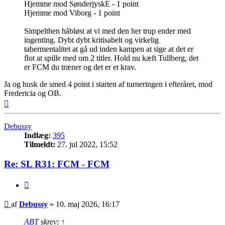
Hjemme mod SønderjyskE - 1 point
Hjemme mod Viborg - 1 point
Simpelthen håbløst at vi med den her trup ender med
ingenting. Dybt dybt kritisabelt og virkelig
tabermentalitet at gå ud inden kampen at sige at det er
flot at spille med om 2 titler. Hold nu kæft Tullberg, det
er FCM du træner og det er et krav.
Ja og husk de smed 4 point i starten af turneringen i efteråret, mod
Fredericia og OB.
Top
Debussy
Indlæg:
395
Tilmeldt:
27. jul 2022, 15:52
Re: SL R31: FCM - FCM
Citer
Indlæg
af
Debussy
»
10. maj 2026, 16:17
ABT
skrev:
↑