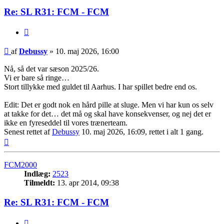
Re: SL R31: FCM - FCM
Citer
Indlæg
af
Debussy
»
10. maj 2026, 16:00
Nå, så det var sæson 2025/26.
Vi er bare så ringe…
Stort tillykke med guldet til Aarhus. I har spillet bedre end os.
Edit: Det er godt nok en hård pille at sluge. Men vi har kun os selv
at takke for det… det må og skal have konsekvenser, og nej det er
ikke en fyreseddel til vores trænerteam.
Senest rettet af
Debussy
10. maj 2026, 16:09, rettet i alt 1 gang.
Top
FCM2000
Indlæg:
2523
Tilmeldt:
13. apr 2014, 09:38
Re: SL R31: FCM - FCM
Citer