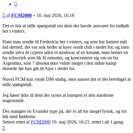
Citer
Indlæg
af
FCM2000
»
10. maj 2026, 16:18
Det er fair at stille spørgsmål om dem der havde ansvaret for indkøb
her i vinters.
Ham man sendte til Fredericia her i vinters, og som har hamret mål
ind derned, det var nok bedre at have sendt chili i stedet for, og man
sendte silva til cypern uden et modsvar af en kreatør, man henter en
fra schweizh som fik få minutter, og koncentrere sig om en fra
Argentina, som ? absolut ikke vidste meget i den sidste kamp
dernede før han gik til Ajax i stedet for.
Nuvel FCM kan vinde DM stadig, men uanset det er det berettiget at
stille spørgsmål.
Jeg hører ikke til dem der synes at trumpen er den stærkeste
nogensinde.
Der mangler en Evander type på, der er alt for meget fysisk, og for
lidt med fødderne.
Senest rettet af
FCM2000
10. maj 2026, 16:21, rettet i alt 1 gang.
Top