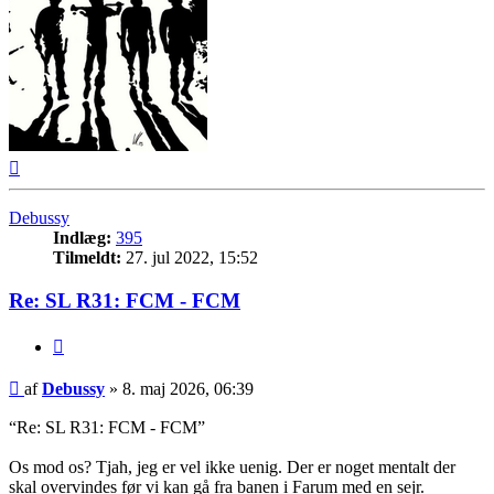
Top
Debussy
Indlæg:
395
Tilmeldt:
27. jul 2022, 15:52
Re: SL R31: FCM - FCM
Citer
Indlæg
af
Debussy
»
8. maj 2026, 06:39
“Re: SL R31: FCM - FCM”
Os mod os? Tjah, jeg er vel ikke uenig. Der er noget mentalt der
skal overvindes før vi kan gå fra banen i Farum med en sejr.