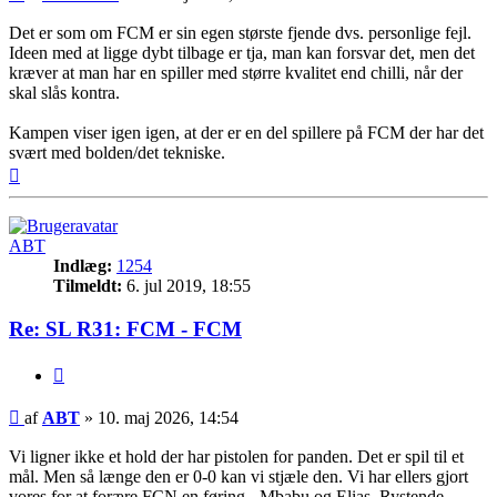
Det er som om FCM er sin egen største fjende dvs. personlige fejl.
Ideen med at ligge dybt tilbage er tja, man kan forsvar det, men det
kræver at man har en spiller med større kvalitet end chilli, når der
skal slås kontra.
Kampen viser igen igen, at der er en del spillere på FCM der har det
svært med bolden/det tekniske.
Top
ABT
Indlæg:
1254
Tilmeldt:
6. jul 2019, 18:55
Re: SL R31: FCM - FCM
Citer
Indlæg
af
ABT
»
10. maj 2026, 14:54
Vi ligner ikke et hold der har pistolen for panden. Det er spil til et
mål. Men så længe den er 0-0 kan vi stjæle den. Vi har ellers gjort
vores for at forære FCN en føring - Mbabu og Elias. Rystende.