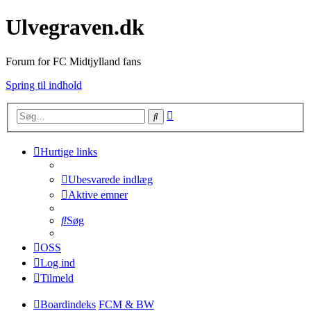
Ulvegraven.dk
Forum for FC Midtjylland fans
Spring til indhold
Avanceret
Søg
søgning
Hurtige links
Ubesvarede indlæg
Aktive emner
Søg
OSS
Log ind
Tilmeld
Boardindeks
FCM & BW