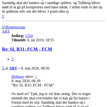
Samtidig skal der hankes op i samtlige spillere, og Tullberg bliver
nødt til at gå på kompromis med hans taktik. I sidste ende er det op
til spillerne selv om det bliver 3 point eller ej.
Top
ABT
Indlæg:
1254
Tilmeldt:
6. jul 2019, 18:55
Re: SL R31: FCM - FCM
Citer
Indlæg
af
ABT
»
8. maj 2026, 08:56
Debussy
skrev:
↑
8. maj 2026, 06:39
“Re: SL R31: FCM - FCM”
Os mod os? Tjah, jeg er vel ikke uenig. Der er noget
mentalt der skal overvindes før vi kan gå fra banen i
Farum med en sejr. Samtidig skal der hankes op i
samtlige spillere, og Tullberg bliver nødt til at gå på