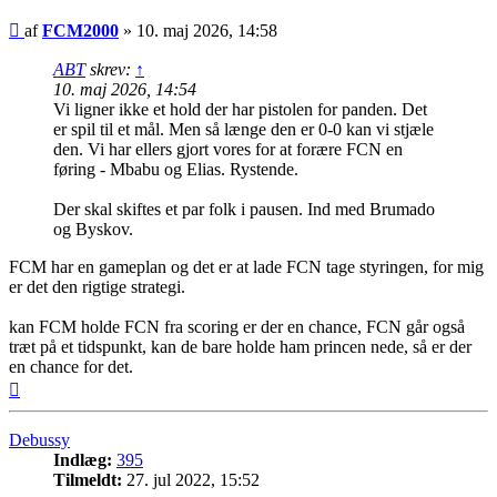
Indlæg
af
FCM2000
»
10. maj 2026, 14:58
ABT
skrev:
↑
10. maj 2026, 14:54
Vi ligner ikke et hold der har pistolen for panden. Det
er spil til et mål. Men så længe den er 0-0 kan vi stjæle
den. Vi har ellers gjort vores for at forære FCN en
føring - Mbabu og Elias. Rystende.
Der skal skiftes et par folk i pausen. Ind med Brumado
og Byskov.
FCM har en gameplan og det er at lade FCN tage styringen, for mig
er det den rigtige strategi.
kan FCM holde FCN fra scoring er der en chance, FCN går også
træt på et tidspunkt, kan de bare holde ham princen nede, så er der
en chance for det.
Top
Debussy
Indlæg:
395
Tilmeldt:
27. jul 2022, 15:52