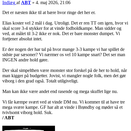
Indlæg
af
ABT
»
4. maj 2026, 21:06
Det er næsten ikke til at bære hvor ringe det her er.
Elias koster vel 2 mål i dag. Utroligt. Det er ren TT om igen, hvor vi
skal score 3-4 stykker for at vinde fodboldkampe. Man sidder og
ved, at målet til 3-2 ikke er nok. Det er bare monster dumpet. Vi
fortjener absolut intet.
Er der nogen der har tal på hvor mange 3-3 kampe vi har spillet de
sidste par sæsoner? Vi nærmer os vel 10 kampe snart? Det ser man
INGEN andre hold gøre.
Der skal simpelthen være monster stor forskel på de her to hold, når
man kigger på budgetter. Jovist, vi mangler nogle folk, men det gør
viborg i den grad også. Totalt utilgiveligt.
Man kan ikke være andet end rasende og mega skuffet lige nu.
Vi får kæmpe svært ved at vinde DM nu. Vi kommer til at have tre
mega svære kampe. GF har alt at vinde i Brøndby og møder så et
tvivlsomt viborg hold. Suk.
/ ABT