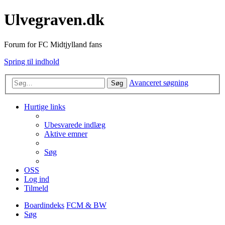
Ulvegraven.dk
Forum for FC Midtjylland fans
Spring til indhold
Avanceret søgning
Søg
Hurtige links
Ubesvarede indlæg
Aktive emner
Søg
OSS
Log ind
Tilmeld
Boardindeks
FCM & BW
Søg