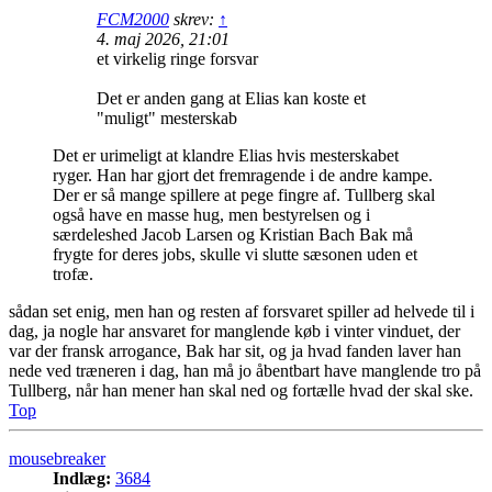
FCM2000
skrev:
↑
4. maj 2026, 21:01
et virkelig ringe forsvar
Det er anden gang at Elias kan koste et
"muligt" mesterskab
Det er urimeligt at klandre Elias hvis mesterskabet
ryger. Han har gjort det fremragende i de andre kampe.
Der er så mange spillere at pege fingre af. Tullberg skal
også have en masse hug, men bestyrelsen og i
særdeleshed Jacob Larsen og Kristian Bach Bak må
frygte for deres jobs, skulle vi slutte sæsonen uden et
trofæ.
sådan set enig, men han og resten af forsvaret spiller ad helvede til i
dag, ja nogle har ansvaret for manglende køb i vinter vinduet, der
var der fransk arrogance, Bak har sit, og ja hvad fanden laver han
nede ved træneren i dag, han må jo åbentbart have manglende tro på
Tullberg, når han mener han skal ned og fortælle hvad der skal ske.
Top
mousebreaker
Indlæg:
3684