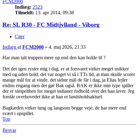
FCM2000
Indlæg:
2523
Tilmeldt:
13. apr 2014, 09:38
Re: SL R30 - FC Midtjylland - Viborg
Citer
Indlæg
af
FCM2000
»
4. maj 2026, 21:33
Har man talt truppen mere op end den kan holde til ?
Det der igen ryster mig i dag, er at forsvaret virker meget usikker
med og uden bold, det var noget vi så i TTs tid, at man skulle scorer
mange mål for at vinde, det sidste mål de får i dag, ja Elias fejler
endnu engang men det gør Bak også. BAK er ikke min type spiller
der er simpelthen for meget indianer fodbold over det han laver. Jeg
forstår overhovedet ikke at han er landsholdsaktuel.
Bagkæden virker tung og langsom begge veje, de har mere end
svært i opspillet.
Top
Besvar