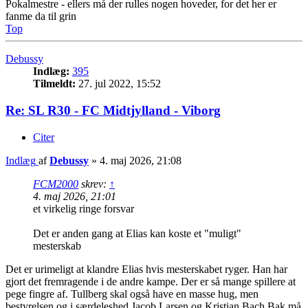
Pokalmestre - ellers må der rulles nogen hoveder, for det her er
fanme da til grin
Top
Debussy
Indlæg:
395
Tilmeldt:
27. jul 2022, 15:52
Re: SL R30 - FC Midtjylland - Viborg
Citer
Indlæg
af
Debussy
»
4. maj 2026, 21:08
FCM2000
skrev:
↑
4. maj 2026, 21:01
et virkelig ringe forsvar
Det er anden gang at Elias kan koste et "muligt"
mesterskab
Det er urimeligt at klandre Elias hvis mesterskabet ryger. Han har
gjort det fremragende i de andre kampe. Der er så mange spillere at
pege fingre af. Tullberg skal også have en masse hug, men
bestyrelsen og i særdeleshed Jacob Larsen og Kristian Bach Bak må