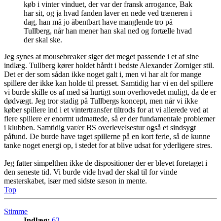
køb i vinter vinduet, der var der fransk arrogance, Bak
har sit, og ja hvad fanden laver en nede ved træneren i
dag, han må jo åbentbart have manglende tro på
Tullberg, når han mener han skal ned og fortælle hvad
der skal ske.
Jeg synes at mousebreaker siger det meget passende i et af sine
indlæg. Tullberg kører holdet hårdt i bedste Alexander Zorniger stil.
Det er der som sådan ikke noget galt i, men vi har alt for mange
spillere der ikke kan holde til presset. Samtidig har vi en del spillere
vi burde skille os af med så hurtigt som overhovedet muligt, da de er
dødvægt. Jeg tror stadig på Tullbergs koncept, men når vi ikke
køber spillere ind i et vintertransfer tiltrods for at vi allerede ved at
flere spillere er enormt udmattede, så er der fundamentale problemer
i klubben. Samtidig var/er BS overlevelsestur også et sindsygt
påfund. De burde have taget spillerne på en kort ferie, så de kunne
tanke noget energi op, i stedet for at blive udsat for yderligere stres.
Jeg fatter simpelthen ikke de dispositioner der er blevet foretaget i
den seneste tid. Vi burde vide hvad der skal til for vinde
mesterskabet, især med sidste sæson in mente.
Top
Stimme
Indlæg:
62