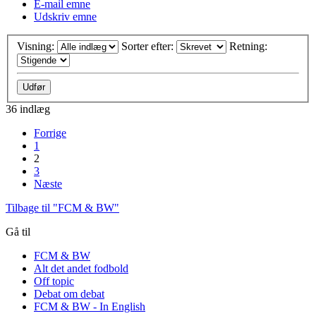
E-mail emne
Udskriv emne
Visning:
Sorter efter:
Retning:
36 indlæg
Forrige
1
2
3
Næste
Tilbage til "FCM & BW"
Gå til
FCM & BW
Alt det andet fodbold
Off topic
Debat om debat
FCM & BW - In English