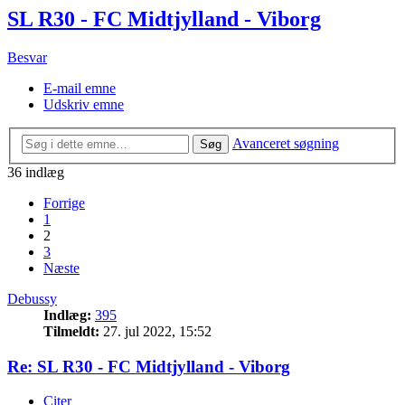
SL R30 - FC Midtjylland - Viborg
Besvar
E-mail emne
Udskriv emne
Avanceret søgning
Søg
36 indlæg
Forrige
1
2
3
Næste
Debussy
Indlæg:
395
Tilmeldt:
27. jul 2022, 15:52
Re: SL R30 - FC Midtjylland - Viborg
Citer