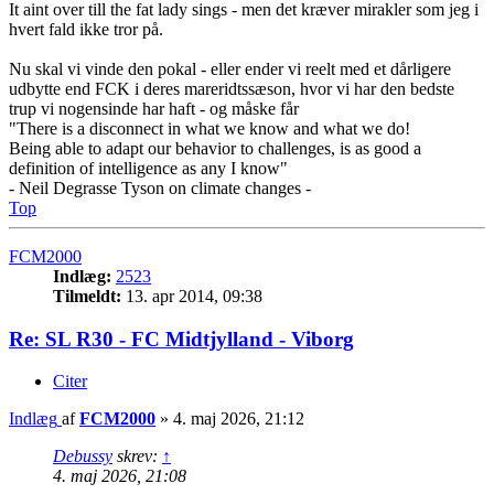
It aint over till the fat lady sings - men det kræver mirakler som jeg i
hvert fald ikke tror på.
Nu skal vi vinde den pokal - eller ender vi reelt med et dårligere
udbytte end FCK i deres mareridtssæson, hvor vi har den bedste
trup vi nogensinde har haft - og måske får
"There is a disconnect in what we know and what we do!
Being able to adapt our behavior to challenges, is as good a
definition of intelligence as any I know"
- Neil Degrasse Tyson on climate changes -
Top
FCM2000
Indlæg:
2523
Tilmeldt:
13. apr 2014, 09:38
Re: SL R30 - FC Midtjylland - Viborg
Citer
Indlæg
af
FCM2000
»
4. maj 2026, 21:12
Debussy
skrev:
↑
4. maj 2026, 21:08