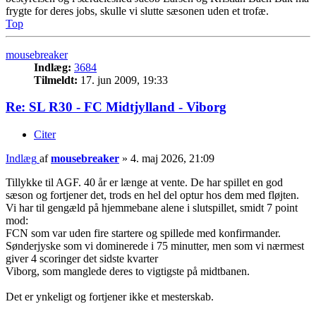
frygte for deres jobs, skulle vi slutte sæsonen uden et trofæ.
Top
mousebreaker
Indlæg:
3684
Tilmeldt:
17. jun 2009, 19:33
Re: SL R30 - FC Midtjylland - Viborg
Citer
Indlæg
af
mousebreaker
»
4. maj 2026, 21:09
Tillykke til AGF. 40 år er længe at vente. De har spillet en god
sæson og fortjener det, trods en hel del optur hos dem med fløjten.
Vi har til gengæld på hjemmebane alene i slutspillet, smidt 7 point
mod:
FCN som var uden fire startere og spillede med konfirmander.
Sønderjyske som vi dominerede i 75 minutter, men som vi nærmest
giver 4 scoringer det sidste kvarter
Viborg, som manglede deres to vigtigste på midtbanen.
Det er ynkeligt og fortjener ikke et mesterskab.