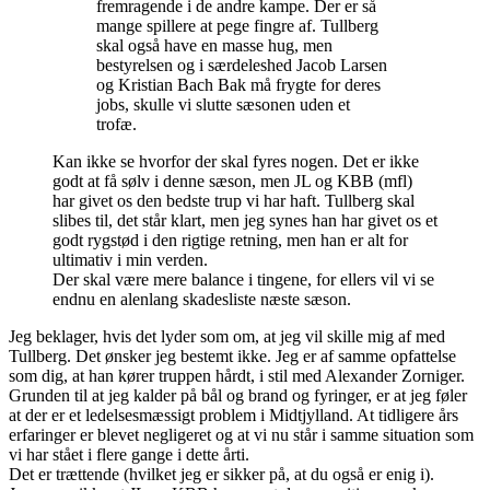
fremragende i de andre kampe. Der er så
mange spillere at pege fingre af. Tullberg
skal også have en masse hug, men
bestyrelsen og i særdeleshed Jacob Larsen
og Kristian Bach Bak må frygte for deres
jobs, skulle vi slutte sæsonen uden et
trofæ.
Kan ikke se hvorfor der skal fyres nogen. Det er ikke
godt at få sølv i denne sæson, men JL og KBB (mfl)
har givet os den bedste trup vi har haft. Tullberg skal
slibes til, det står klart, men jeg synes han har givet os et
godt rygstød i den rigtige retning, men han er alt for
ultimativ i min verden.
Der skal være mere balance i tingene, for ellers vil vi se
endnu en alenlang skadesliste næste sæson.
Jeg beklager, hvis det lyder som om, at jeg vil skille mig af med
Tullberg. Det ønsker jeg bestemt ikke. Jeg er af samme opfattelse
som dig, at han kører truppen hårdt, i stil med Alexander Zorniger.
Grunden til at jeg kalder på bål og brand og fyringer, er at jeg føler
at der er et ledelsesmæssigt problem i Midtjylland. At tidligere års
erfaringer er blevet negligeret og at vi nu står i samme situation som
vi har stået i flere gange i dette årti.
Det er trættende (hvilket jeg er sikker på, at du også er enig i).