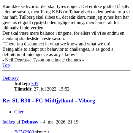
Kan ikke se hvorfor der skal fyres nogen. Det er ikke godt at få sølv
i denne sæson, men JL og KBB (mfl) har givet os den bedste trup vi
har haft. Tullberg skal slibes til, det står klart, men jeg synes han har
givet os et godt rygstød i den rigtige retning, men han er alt for
ultimativ i min verden.
Der skal være mere balance i tingene, for ellers vil vi se endnu en
alenlang skadesliste næste sæson.
"There is a disconnect in what we know and what we do!
Being able to adapt our behavior to challenges, is as good a
definition of intelligence as any I know"
- Neil Degrasse Tyson on climate changes -
Top
Debussy
Indlæg:
395
Tilmeldt:
27. jul 2022, 15:52
Re: SL R30 - FC Midtjylland - Viborg
Citer
Indlæg
af
Debussy
»
4. maj 2026, 21:19
FCM2000
skrev:
↑