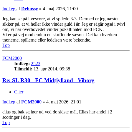
Indlæg
af
Debussy
»
4. maj 2026, 21:00
Jeg kan se på livescore, at vi spilede 3-3. Dermed er jeg næsten
sikker på, at vi heller ikke vinder guld i år. Jeg er sågår også i tvivl
om, vi har overhovedet vinder pokalfinalen mod FCK.
Vi er på vej mod endnu en skuffende sæson. Det kan hverken
trænerne, spillerne eller ledelsen være bekendte.
Top
FCM2000
Indlæg:
2523
Tilmeldt:
13. apr 2014, 09:38
Re: SL R30 - FC Midtjylland - Viborg
Citer
Indlæg
af
FCM2000
»
4. maj 2026, 21:01
elias og bak sælger ud ved de sidste mål, Elias har andel i 2
scoringer i dag.
Top