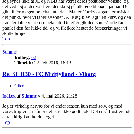
Jeg synes ikke at JL og KBB har været deres positioner voksne, og
det ved jeg at der var flere der skreg på allerede tilbage i januar. Der
gik alt for megen nonchalant i den. Maher Carrizo sagaen er måske
det punkt, hvor vi taber sæsonen. Alle æg blev lagt i en kurv, og den
transfer tabte vi jo som bekendt. Derefter gik der, som så ofte før,
panik i den før lukke tid, og vi fik ikke hentet de forstærkninger vi
skulle bruge.
Top
Stimme
Indlæg:
62
Tilmeldt:
22. feb 2016, 16:13
Re: SL R30 - FC Midtjylland - Viborg
Citer
Indlæg
af
Stimme
»
4. maj 2026, 21:28
Jeg er virkelig nervøs for vi ender season kun med sølv, og med
vores trup vi har i år er det bare ikke godt nok. Det er så frustrerende
at vi aldrig kan holde noget
Top