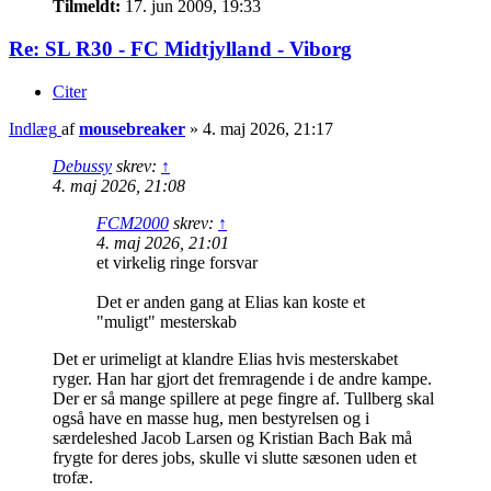
Tilmeldt:
17. jun 2009, 19:33
Re: SL R30 - FC Midtjylland - Viborg
Citer
Indlæg
af
mousebreaker
»
4. maj 2026, 21:17
Debussy
skrev:
↑
4. maj 2026, 21:08
FCM2000
skrev:
↑
4. maj 2026, 21:01
et virkelig ringe forsvar
Det er anden gang at Elias kan koste et
"muligt" mesterskab
Det er urimeligt at klandre Elias hvis mesterskabet
ryger. Han har gjort det fremragende i de andre kampe.
Der er så mange spillere at pege fingre af. Tullberg skal
også have en masse hug, men bestyrelsen og i
særdeleshed Jacob Larsen og Kristian Bach Bak må
frygte for deres jobs, skulle vi slutte sæsonen uden et
trofæ.