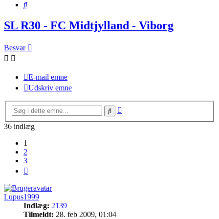
Søg
SL R30 - FC Midtjylland - Viborg
Besvar
E-mail emne
Udskriv emne
Avanceret
Søg
søgning
36 indlæg
1
2
3
Næste
Lupus1999
Indlæg:
2139
Tilmeldt:
28. feb 2009, 01:04