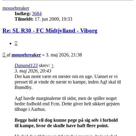
mousebreaker
Indlæg:
3684
Tilmeldt:
17. jun 2009, 19:33
Re: SL R30 - FC Midtjylland - Viborg
Citer
Indlæg
af
mousebreaker
»
3. maj 2026, 21:38
Danand123
skrev:
↑
3. maj 2026, 20:43
Der kan nemt være en mester om en uge. Uanset er vi
presset til at vinde de næste to kampe, inden Agf skal til
Brøndby.
Agf havde marginalerne til sidst, men de spiller noget
bedre fodbold end Fcm. Dette giver helt sikkert gejsten
tilbage i Aarhus.
Begge hold vil dog kunne pege på sig selv i forhold
til kampe, hvor de skulle have haft flere point.