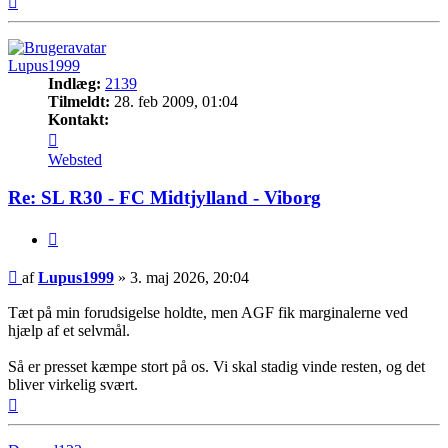
Lupus1999
Indlæg:
2139
Tilmeldt:
28. feb 2009, 01:04
Kontakt:
Kontakt
Lupus1999
Websted
Re: SL R30 - FC Midtjylland - Viborg
Citer
Indlæg
af
Lupus1999
»
3. maj 2026, 20:04
Tæt på min forudsigelse holdte, men AGF fik marginalerne ved
hjælp af et selvmål.
Så er presset kæmpe stort på os. Vi skal stadig vinde resten, og det
bliver virkelig svært.
Top