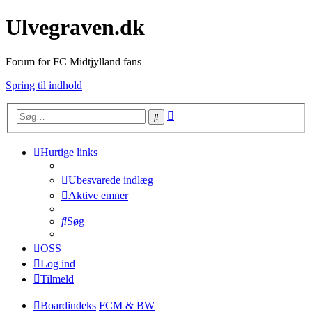
Ulvegraven.dk
Forum for FC Midtjylland fans
Spring til indhold
Avanceret
Søg
søgning
Hurtige links
Ubesvarede indlæg
Aktive emner
Søg
OSS
Log ind
Tilmeld
Boardindeks
FCM & BW