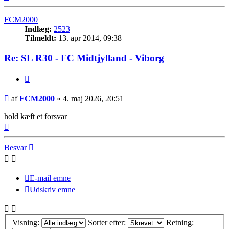
FCM2000
Indlæg:
2523
Tilmeldt:
13. apr 2014, 09:38
Re: SL R30 - FC Midtjylland - Viborg
Citer
Indlæg
af
FCM2000
»
4. maj 2026, 20:51
hold kæft et forsvar
Top
Besvar
E-mail emne
Udskriv emne
Visning:
Sorter efter:
Retning: