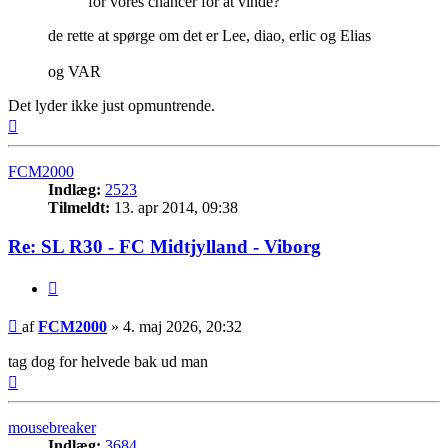
for vores chancer for at vinde?
de rette at spørge om det er Lee, diao, erlic og Elias
og VAR
Det lyder ikke just opmuntrende.
Top
FCM2000
Indlæg:
2523
Tilmeldt:
13. apr 2014, 09:38
Re: SL R30 - FC Midtjylland - Viborg
Citer
Indlæg
af
FCM2000
»
4. maj 2026, 20:32
tag dog for helvede bak ud man
Top
mousebreaker
Indlæg:
3684