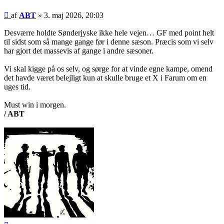
Indlæg
af
ABT
»
3. maj 2026, 20:03
Desværre holdte Sønderjyske ikke hele vejen… GF med point helt
til sidst som så mange gange før i denne sæson. Præcis som vi selv
har gjort det massevis af gange i andre sæsoner.
Vi skal kigge på os selv, og sørge for at vinde egne kampe, omend
det havde været belejligt kun at skulle bruge et X i Farum om en
uges tid.
Must win i morgen.
/ ABT
Top