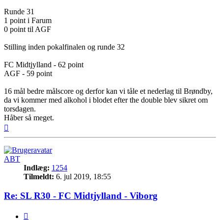
Runde 31
1 point i Farum
0 point til AGF
Stilling inden pokalfinalen og runde 32
FC Midtjylland - 62 point
AGF - 59 point
16 mål bedre målscore og derfor kan vi tåle et nederlag til Brøndby,
da vi kommer med alkohol i blodet efter the double blev sikret om
torsdagen.
Håber så meget.
Top
ABT
Indlæg:
1254
Tilmeldt:
6. jul 2019, 18:55
Re: SL R30 - FC Midtjylland - Viborg
Citer