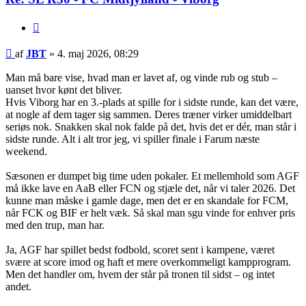
Citer
Indlæg
af
JBT
»
4. maj 2026, 08:29
Man må bare vise, hvad man er lavet af, og vinde rub og stub –
uanset hvor kønt det bliver.
Hvis Viborg har en 3.-plads at spille for i sidste runde, kan det være,
at nogle af dem tager sig sammen. Deres træner virker umiddelbart
seriøs nok. Snakken skal nok falde på det, hvis det er dér, man står i
sidste runde. Alt i alt tror jeg, vi spiller finale i Farum næste
weekend.
Sæsonen er dumpet big time uden pokaler. Et mellemhold som AGF
må ikke lave en AaB eller FCN og stjæle det, når vi taler 2026. Det
kunne man måske i gamle dage, men det er en skandale for FCM,
når FCK og BIF er helt væk. Så skal man sgu vinde for enhver pris
med den trup, man har.
Ja, AGF har spillet bedst fodbold, scoret sent i kampene, været
svære at score imod og haft et mere overkommeligt kampprogram.
Men det handler om, hvem der står på tronen til sidst – og intet
andet.