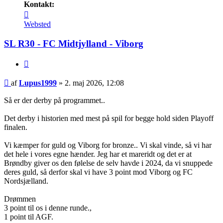
Kontakt:
Kontakt
Lupus1999
Websted
SL R30 - FC Midtjylland - Viborg
Citer
Indlæg
af
Lupus1999
»
2. maj 2026, 12:08
Så er der derby på programmet..
Det derby i historien med mest på spil for begge hold siden Playoff
finalen.
Vi kæmper for guld og Viborg for bronze.. Vi skal vinde, så vi har
det hele i vores egne hænder. Jeg har et mareridt og det er at
Brøndby giver os den følelse de selv havde i 2024, da vi snuppede
deres guld, så derfor skal vi have 3 point mod Viborg og FC
Nordsjælland.
Drømmen
3 point til os i denne runde.,
1 point til AGF.