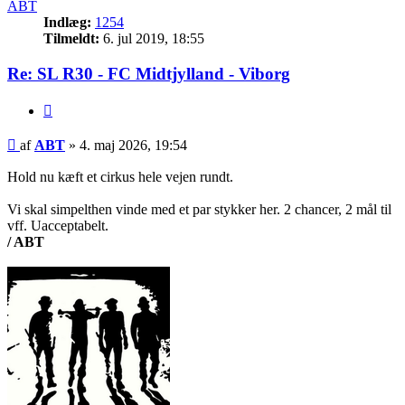
ABT
Indlæg:
1254
Tilmeldt:
6. jul 2019, 18:55
Re: SL R30 - FC Midtjylland - Viborg
Citer
Indlæg
af
ABT
»
4. maj 2026, 19:54
Hold nu kæft et cirkus hele vejen rundt.
Vi skal simpelthen vinde med et par stykker her. 2 chancer, 2 mål til
vff. Uacceptabelt.
/ ABT