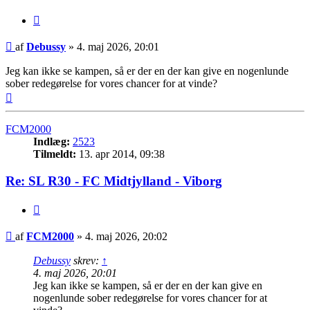
Citer
Indlæg
af
Debussy
»
4. maj 2026, 20:01
Jeg kan ikke se kampen, så er der en der kan give en nogenlunde
sober redegørelse for vores chancer for at vinde?
Top
FCM2000
Indlæg:
2523
Tilmeldt:
13. apr 2014, 09:38
Re: SL R30 - FC Midtjylland - Viborg
Citer
Indlæg
af
FCM2000
»
4. maj 2026, 20:02
Debussy
skrev:
↑
4. maj 2026, 20:01
Jeg kan ikke se kampen, så er der en der kan give en
nogenlunde sober redegørelse for vores chancer for at