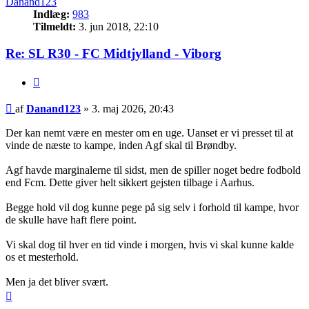
Danand123
Indlæg:
983
Tilmeldt:
3. jun 2018, 22:10
Re: SL R30 - FC Midtjylland - Viborg
Citer
Indlæg
af
Danand123
»
3. maj 2026, 20:43
Der kan nemt være en mester om en uge. Uanset er vi presset til at
vinde de næste to kampe, inden Agf skal til Brøndby.
Agf havde marginalerne til sidst, men de spiller noget bedre fodbold
end Fcm. Dette giver helt sikkert gejsten tilbage i Aarhus.
Begge hold vil dog kunne pege på sig selv i forhold til kampe, hvor
de skulle have haft flere point.
Vi skal dog til hver en tid vinde i morgen, hvis vi skal kunne kalde
os et mesterhold.
Men ja det bliver svært.
Top