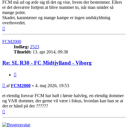
FCM må ud og æde sig til det og vise, hvem der bestemmer. Ellers
er det desværre fortjent at blive nummer to, når man smider så
mange point.
Skader, karantæner og mange kampe er ingen undskyldning
overhovedet.
Top
FCM2000
Indlæg:
2523
Tilmeldt:
13. apr 2014, 09:38
Re: SL R30 - FC Midtjylland - Viborg
Citer
Indlæg
af
FCM2000
»
4. maj 2026, 19:53
et elendig forsvar FCM har haft i første halvleg, en elendig dommer
og VAR dommer, der gerne vil være i fokus, hvordan kan han se at
der er hånd på der ??????
Top