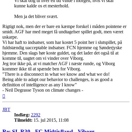
Vi skal dog til hver en tid vinde i morgen, hvis vi skal
kunne kalde os et mesterhold.
Men ja det bliver svært.
Rigtigt nok, men der er bare en kæmpe forskel i måden pointene er
smidt. AGF har med meget få undtagelser spillet godt, men været
uskarpe.
Vi har haft to indsatser, som har kostet 5 point her i slutspillet, på
fuldstændig uacceptable indsatser. FCN hjemme og Sønderjyske
hjemme. Den slags bør koste guldet, og det lader det også til at
komme til, uagtet om vi vinder over Viborg.
Jeg tror ikke på, at vi matcher AGF i næste runde, og Viborg
kommer ikke til at spænde ben for Viborg.
"There is a disconnect in what we know and what we do!
Being able to adapt our behavior to challenges, is as good a
definition of intelligence as any I know"
- Neil Degrasse Tyson on climate changes -
Top
JBT
Indlæg:
2292
Tilmeldt:
15. jul 2015, 11:08
Re: SL R30 - FC Midtjylland - Viborg