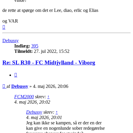
vinde?
de rette at spørge om det er Lee, diao, erlic og Elias
og VAR
Top
Debussy
Indlæg:
395
Tilmeldt:
27. jul 2022, 15:52
Re: SL R30 - FC Midtjylland - Viborg
Citer
Indlæg
af
Debussy
»
4. maj 2026, 20:06
FCM2000
skrev:
↑
4. maj 2026, 20:02
Debussy
skrev:
↑
4. maj 2026, 20:01
Jeg kan ikke se kampen, så er der en der
kan give en nogenlunde sober redegørelse