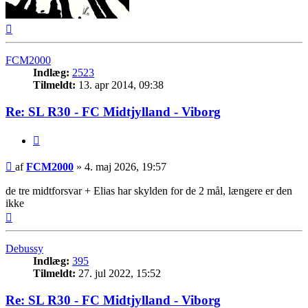
Top
FCM2000
Indlæg:
2523
Tilmeldt:
13. apr 2014, 09:38
Re: SL R30 - FC Midtjylland - Viborg
Citer
Indlæg
af
FCM2000
»
4. maj 2026, 19:57
de tre midtforsvar + Elias har skylden for de 2 mål, længere er den
ikke
Top
Debussy
Indlæg:
395
Tilmeldt:
27. jul 2022, 15:52
Re: SL R30 - FC Midtjylland - Viborg