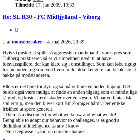
Tilmeldt:
17. jun 2009, 19:33
Re: SL R30 - FC Midtjylland - Viborg
Citer
Indlæg
af
mousebreaker
»
4. maj 2026, 20:39
Hvis vi ønsker at spille så aggressivt mand/mand i vores pres som
Tullberg praktiserer, så er vi simpelthen nædt til at have
forsvarsspillere, der kan klare sig i omstillinger. Som kan løbe rigtigt
for hinanden, og som ved hvornår det ikke længere kan betale sig at
bakke på modstanderen.
Ellers er det bare for dyrt og så må vi finde en anden tilgang. Det
burde også være muligt, at finde en anden tilgang som er mindst lige
så godt og koster færre skader over en sæson. Vi har en fantastisk
spillertrup, men den bliver kørt Bif-Zorniger hårdt. Der er ikke
friskhed at spore generelt
"There is a disconnect in what we know and what we do!
Being able to adapt our behavior to challenges, is as good a
definition of intelligence as any I know"
- Neil Degrasse Tyson on climate changes -
Top