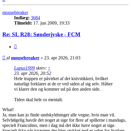
mousebreaker
Indlæg:
3684
Tilmeldt:
17. jun 2009, 19:33
Re: SL R28: Sønderjyske - FCM
Citer
Indlæg
af
mousebreaker
»
23. apr 2026, 21:03
Lupus1999
skrev:
↑
23. apr 2026, 20:52
Hele truppen er påvirket af det knivstikkeri, hvilket
naturligt forklarer at de er ved siden af sig selv. Håber
vi klarer den og kommer ud på den anden side.
Tiden skal hele os mentalt.
What!
Ja, man kan jo finde undskyldninger alle vegne, hvis man vil.
Selvfølgelig havde det noget at sige for flere af spillerne i mandags,
specielt Franculino, men i dag må det ikke have noget at sige.
Specielt ikke når knægten der blev stukket ned er uden for livsfare