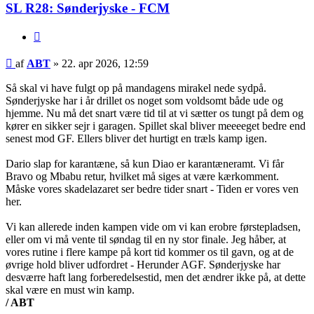
SL R28: Sønderjyske - FCM
Citer
Indlæg
af
ABT
»
22. apr 2026, 12:59
Så skal vi have fulgt op på mandagens mirakel nede sydpå.
Sønderjyske har i år drillet os noget som voldsomt både ude og
hjemme. Nu må det snart være tid til at vi sætter os tungt på dem og
kører en sikker sejr i garagen. Spillet skal bliver meeeeget bedre end
senest mod GF. Ellers bliver det hurtigt en træls kamp igen.
Dario slap for karantæne, så kun Diao er karantæneramt. Vi får
Bravo og Mbabu retur, hvilket må siges at være kærkomment.
Måske vores skadelazaret ser bedre tider snart - Tiden er vores ven
her.
Vi kan allerede inden kampen vide om vi kan erobre førstepladsen,
eller om vi må vente til søndag til en ny stor finale. Jeg håber, at
vores rutine i flere kampe på kort tid kommer os til gavn, og at de
øvrige hold bliver udfordret - Herunder AGF. Sønderjyske har
desværre haft lang forberedelsestid, men det ændrer ikke på, at dette
skal være en must win kamp.
/ ABT