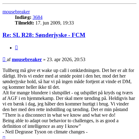
mousebreaker
Indlæg:
3684
Tilmeldt:
17. jun 2009, 19:33
Re: SL R28: Sønderjyske - FCM
Citer
Indlæg
af
mousebreaker
»
23. apr 2026, 20:53
Tullberg må give et wake up call i omklædningen. Det her er alt for
dårligt. Hvis vi ender med at smide point i den her, mod det her
sønderjyske hold, så har vi på ingen måde fortjent at vinde et DM,
og kommer heller ikke til det.
Alt for mange blundere i slutspillet - og udspillet på kryds og tværs
af AGF i en hjemmekamp. Der skal mere tænding på. Heldigvis har
vi en bænk i dag, jeg håber den kommer hurtigt i brug. Vi vinder
den her med den rette indstilling og tænding. Det er min påstand
"There is a disconnect in what we know and what we do!
Being able to adapt our behavior to challenges, is as good a
definition of intelligence as any I know"
- Neil Degrasse Tyson on climate changes -
Top