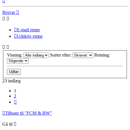
Besvar
E-mail emne
Udskriv emne
Visning:
Sorter efter:
Retning:
23 indlæg
1
2
Næste
Tilbage til "FCM & BW"
Gå til