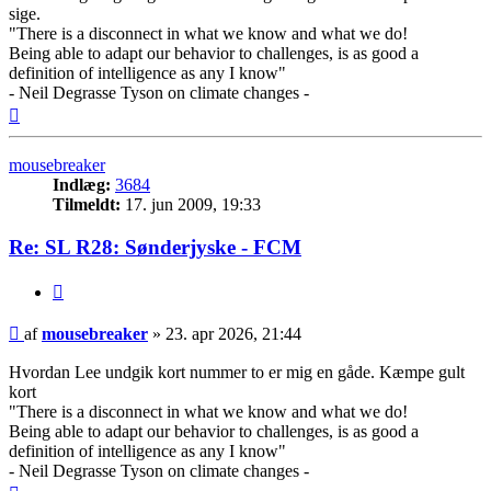
sige.
"There is a disconnect in what we know and what we do!
Being able to adapt our behavior to challenges, is as good a
definition of intelligence as any I know"
- Neil Degrasse Tyson on climate changes -
Top
mousebreaker
Indlæg:
3684
Tilmeldt:
17. jun 2009, 19:33
Re: SL R28: Sønderjyske - FCM
Citer
Indlæg
af
mousebreaker
»
23. apr 2026, 21:44
Hvordan Lee undgik kort nummer to er mig en gåde. Kæmpe gult
kort
"There is a disconnect in what we know and what we do!
Being able to adapt our behavior to challenges, is as good a
definition of intelligence as any I know"
- Neil Degrasse Tyson on climate changes -
Top