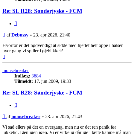
Re: SL R28: Sønderjyske - FCM
Citer
Indlæg
af
Debussy
»
23. apr 2026, 21:40
Hvorfor er det nødvendigt at sidde med hjertet helt oppe i halsen
hver gang vi spiller i øjeblikket?
Top
mousebreaker
Indlæg:
3684
Tilmeldt:
17. jun 2009, 19:33
Re: SL R28: Sønderjyske - FCM
Citer
Indlæg
af
mousebreaker
»
23. apr 2026, 21:43
Vi sad ellers på det en overgang, men nu er det ren panik før
lukketid. Igen igen igen. Vi er virkelig dårlige i tætte kampe må man