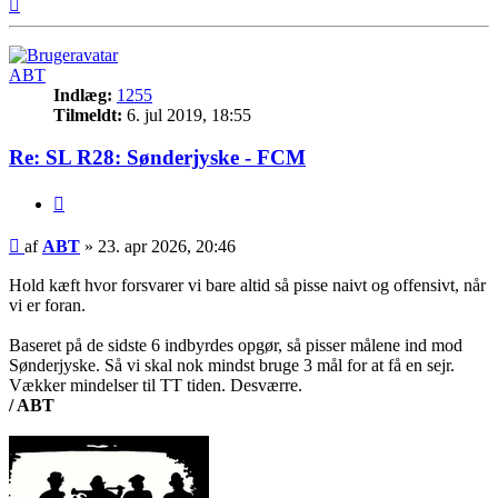
Top
ABT
Indlæg:
1255
Tilmeldt:
6. jul 2019, 18:55
Re: SL R28: Sønderjyske - FCM
Citer
Indlæg
af
ABT
»
23. apr 2026, 20:46
Hold kæft hvor forsvarer vi bare altid så pisse naivt og offensivt, når
vi er foran.
Baseret på de sidste 6 indbyrdes opgør, så pisser målene ind mod
Sønderjyske. Så vi skal nok mindst bruge 3 mål for at få en sejr.
Vækker mindelser til TT tiden. Desværre.
/ ABT