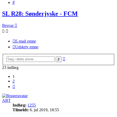
Søg
SL R28: Sønderjyske - FCM
Besvar
E-mail emne
Udskriv emne
Avanceret
Søg
søgning
23 indlæg
1
2
Næste
ABT
Indlæg:
1255
Tilmeldt:
6. jul 2019, 18:55