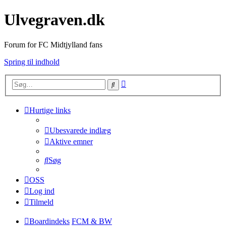
Ulvegraven.dk
Forum for FC Midtjylland fans
Spring til indhold
Avanceret
Søg
søgning
Hurtige links
Ubesvarede indlæg
Aktive emner
Søg
OSS
Log ind
Tilmeld
Boardindeks
FCM & BW