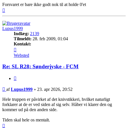
Forsvaret er bare ikke godt nok til at holde 0'et
Top
Lupus1999
Indlæg:
2139
Tilmeldt:
28. feb 2009, 01:04
Kontakt:
Kontakt
Lupus1999
Websted
Re: SL R28: Sønderjyske - FCM
Citer
Indlæg
af
Lupus1999
»
23. apr 2026, 20:52
Hele truppen er påvirket af det knivstikkeri, hvilket naturligt
forklarer at de er ved siden af sig selv. Håber vi klarer den og
kommer ud på den anden side.
Tiden skal hele os mentalt.
Top