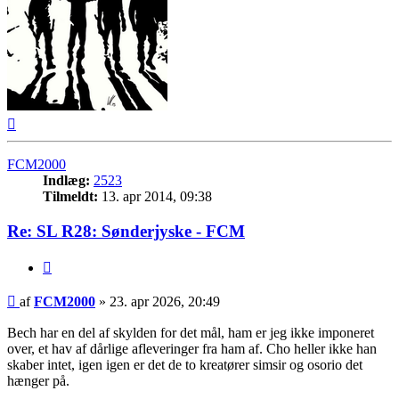
Top
FCM2000
Indlæg:
2523
Tilmeldt:
13. apr 2014, 09:38
Re: SL R28: Sønderjyske - FCM
Citer
Indlæg
af
FCM2000
»
23. apr 2026, 20:49
Bech har en del af skylden for det mål, ham er jeg ikke imponeret
over, et hav af dårlige afleveringer fra ham af. Cho heller ikke han
skaber intet, igen igen er det de to kreatører simsir og osorio det
hænger på.