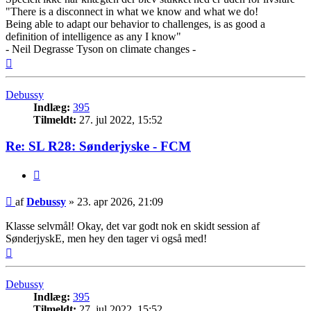
"There is a disconnect in what we know and what we do!
Being able to adapt our behavior to challenges, is as good a
definition of intelligence as any I know"
- Neil Degrasse Tyson on climate changes -
Top
Debussy
Indlæg:
395
Tilmeldt:
27. jul 2022, 15:52
Re: SL R28: Sønderjyske - FCM
Citer
Indlæg
af
Debussy
»
23. apr 2026, 21:09
Klasse selvmål! Okay, det var godt nok en skidt session af
SønderjyskE, men hey den tager vi også med!
Top
Debussy
Indlæg:
395
Tilmeldt:
27. jul 2022, 15:52