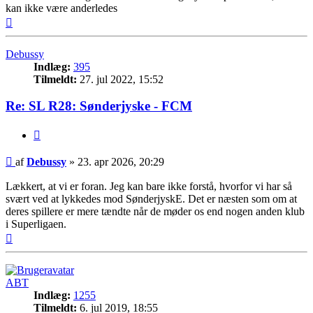
kan ikke være anderledes
Top
Debussy
Indlæg:
395
Tilmeldt:
27. jul 2022, 15:52
Re: SL R28: Sønderjyske - FCM
Citer
Indlæg
af
Debussy
»
23. apr 2026, 20:29
Lækkert, at vi er foran. Jeg kan bare ikke forstå, hvorfor vi har så
svært ved at lykkedes mod SønderjyskE. Det er næsten som om at
deres spillere er mere tændte når de møder os end nogen anden klub
i Superligaen.
Top
ABT
Indlæg:
1255
Tilmeldt:
6. jul 2019, 18:55