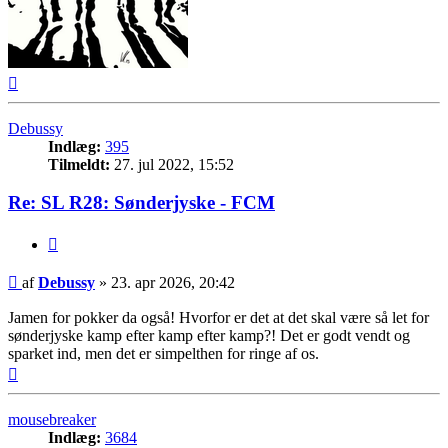
Top
Debussy
Indlæg:
395
Tilmeldt:
27. jul 2022, 15:52
Re: SL R28: Sønderjyske - FCM
Citer
Indlæg
af
Debussy
»
23. apr 2026, 20:42
Jamen for pokker da også! Hvorfor er det at det skal være så let for
sønderjyske kamp efter kamp efter kamp?! Det er godt vendt og
sparket ind, men det er simpelthen for ringe af os.
Top
mousebreaker
Indlæg:
3684