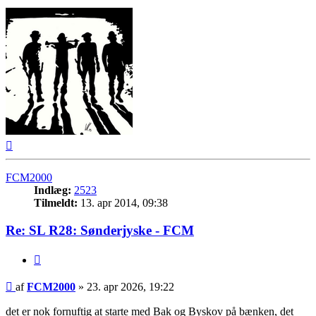
Top
FCM2000
Indlæg:
2523
Tilmeldt:
13. apr 2014, 09:38
Re: SL R28: Sønderjyske - FCM
Citer
Indlæg
af
FCM2000
»
23. apr 2026, 19:22
det er nok fornuftig at starte med Bak og Byskov på bænken, det