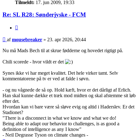
Tilmeldt:
17. jun 2009, 19:33
Re: SL R28: Sønderjyske - FCM
Citer
Indlæg
af
mousebreaker
»
23. apr 2026, 20:44
Nu må Mads Bech til at skrue fødderne og hovedet rigtigt på.
Chili scorede - hvor vildt er det
Synes ikke vi har meget kvalitet. Det hele virker tamt. Selv
kommentatorene på tv er ved at falde i søvn.
- og nu vågnede de så op. Hold kæft, hvor er det dårligt af Erlich.
Han skal kunne dække et træk mod midten og skal afstemme sit løb
efter det.
Hvordan kan vi bare være så sløve evig og altid i Haderslev. Er det
Stadionet?
"There is a disconnect in what we know and what we do!
Being able to adapt our behavior to challenges, is as good a
definition of intelligence as any I know"
- Neil Degrasse Tyson on climate changes -