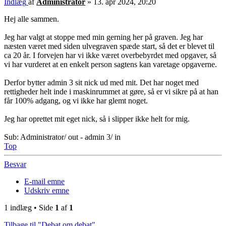
Indlæg
af
Administrator
»
13. apr 2024, 20:20
Hej alle sammen.
Jeg har valgt at stoppe med min gerning her på graven. Jeg har
næsten været med siden ulvegraven spæde start, så det er blevet til
ca 20 år. I forvejen har vi ikke været overbebyrdet med opgaver, så
vi har vurderet at en enkelt person sagtens kan varetage opgaverne.
Derfor bytter admin 3 sit nick ud med mit. Det har noget med
rettigheder helt inde i maskinrummet at gøre, så er vi sikre på at han
får 100% adgang, og vi ikke har glemt noget.
Jeg har oprettet mit eget nick, så i slipper ikke helt for mig.
Sub: Administrator/ out - admin 3/ in
Top
Besvar
E-mail emne
Udskriv emne
1 indlæg • Side
1
af
1
Tilbage til "Debat om debat"