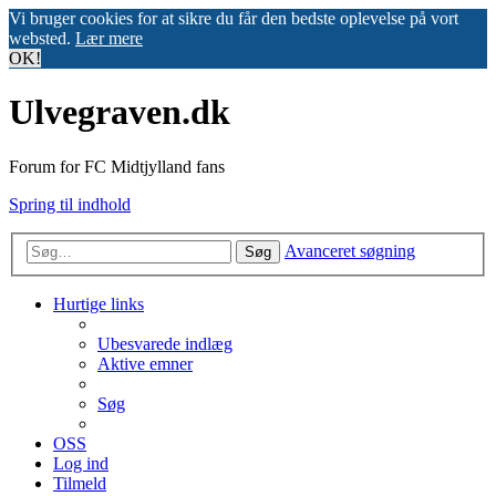
Vi bruger cookies for at sikre du får den bedste oplevelse på vort
websted.
Lær mere
OK!
Ulvegraven.dk
Forum for FC Midtjylland fans
Spring til indhold
Avanceret søgning
Søg
Hurtige links
Ubesvarede indlæg
Aktive emner
Søg
OSS
Log ind
Tilmeld