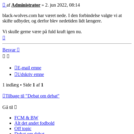
Indlæg
af
Administrator
»
2. jun 2022, 08:14
black-wolves.com har været nede. I den forbindelse valgte vi at
skifte udbyder, og derfor blev nedetiden lidt længere.
Vi skulle gerne være på fuld kraft igen nu.
Top
Besvar
E-mail emne
Udskriv emne
1 indlæg • Side
1
af
1
Tilbage til "Debat om debat"
Gå til
FCM & BW
Alt det andet fodbold
Off topic
Debat om debat