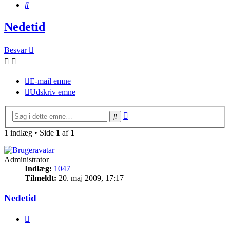
Søg
Nedetid
Besvar
E-mail emne
Udskriv emne
Avanceret
Søg
søgning
1 indlæg • Side
1
af
1
Administrator
Indlæg:
1047
Tilmeldt:
20. maj 2009, 17:17
Nedetid
Citer