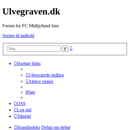
Ulvegraven.dk
Forum for FC Midtjylland fans
Spring til indhold
Avanceret
Søg
søgning
Hurtige links
Ubesvarede indlæg
Aktive emner
Søg
OSS
Log ind
Tilmeld
Boardindeks
Debat om debat