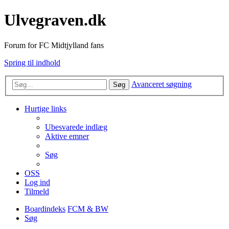
Ulvegraven.dk
Forum for FC Midtjylland fans
Spring til indhold
Avanceret søgning
Søg
Hurtige links
Ubesvarede indlæg
Aktive emner
Søg
OSS
Log ind
Tilmeld
Boardindeks
FCM & BW
Søg