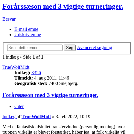
Forårssæson med 3 vigtige turneringer.
Besvar
E-mail emne
Udskriv emne
Avanceret søgning
Søg
1 indlæg • Side
1
af
1
TrueWolfMidt
Indlæg:
3356
Tilmeldt:
4. aug 2011, 11:46
Geografisk sted:
7400 Snejbjerg.
Forårssæson med 3 vigtige turneringer.
Citer
Indlæg
af
TrueWolfMidt
»
3. feb 2022, 10:19
Med et fantastisk afsluttet transfervindue (personlig mening) hvor
truppen virkelig er blevet forstærket, håber jeg, at folk virkelig vil