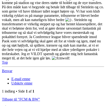
komme på stadion og vise deres støtte til holdet og de nye transfers.
På den måde kan vi begynde og betale lidt tilbage til Steinlein og co.
som gerne vil have tilskuer tallet noget højere op. Vi har som klub
virkelig rykket os på mange parametre, tribunerne er blevet bedre
vokalt, men alt kan naturligvis blive bedre
. Steinlein og
transferteamet er virkelig steppet up og har hentet klassespillere, det
skal vi belønne dem for, ved at gøre denne sæsonstart fantastisk på
tribunerne og så skal vi selvfølgelig have vores mesterskab og
pokaltitel fornyet. Ja Conference league bliver spændende imod
Paok som vi selvfølgelig skal gøre alt for at vinde og igen, mød nu
op og støt højlydt, så spillere, trænere og stab kan mærke, at vi er
der hele vejen og at vi vil hjælpe med at sikre yderligere pokaler i
trofæskabet. Jeg er VILDT spændt og glæder mig helt fantastisk
meget til, at det hele igen går løs.
Top
Besvar
E-mail emne
Udskriv emne
1 indlæg • Side
1
af
1
Tilbage til "FCM & BW"