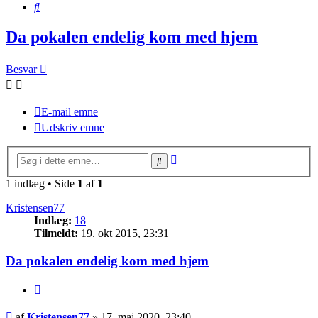
Søg
Da pokalen endelig kom med hjem
Besvar
E-mail emne
Udskriv emne
Avanceret
Søg
søgning
1 indlæg • Side
1
af
1
Kristensen77
Indlæg:
18
Tilmeldt:
19. okt 2015, 23:31
Da pokalen endelig kom med hjem
Citer
Indlæg
af
Kristensen77
»
17. maj 2020, 23:40