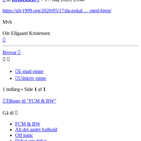
https://ulv1999.org/2020/05/17/da-pokal ... -med-hjem/
Mvh
Ole Ellgaard Kristensen
Top
Besvar
E-mail emne
Udskriv emne
1 indlæg • Side
1
af
1
Tilbage til "FCM & BW"
Gå til
FCM & BW
Alt det andet fodbold
Off topic
Debat om debat