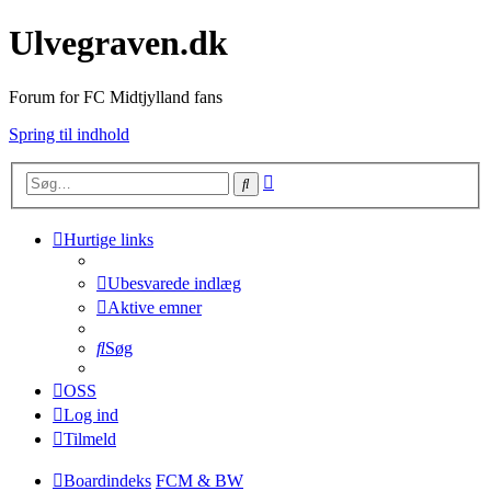
Ulvegraven.dk
Forum for FC Midtjylland fans
Spring til indhold
Avanceret
Søg
søgning
Hurtige links
Ubesvarede indlæg
Aktive emner
Søg
OSS
Log ind
Tilmeld
Boardindeks
FCM & BW