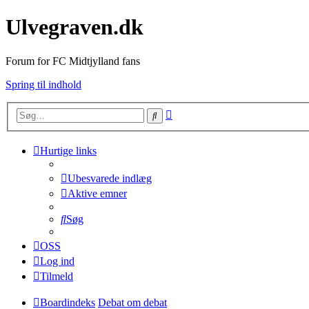
Ulvegraven.dk
Forum for FC Midtjylland fans
Spring til indhold
Avanceret
Søg
søgning
Hurtige links
Ubesvarede indlæg
Aktive emner
Søg
OSS
Log ind
Tilmeld
Boardindeks
Debat om debat