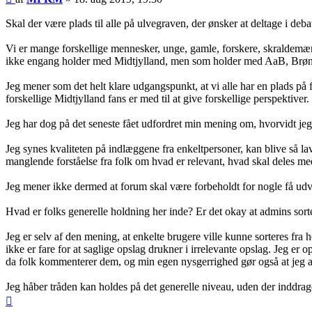
Skal der være plads til alle på ulvegraven, der ønsker at deltage i deba
Vi er mange forskellige mennesker, unge, gamle, forskere, skraldemænd
ikke engang holder med Midtjylland, men som holder med AaB, Brø
Jeg mener som det helt klare udgangspunkt, at vi alle har en plads på f
forskellige Midtjylland fans er med til at give forskellige perspektiver.
Jeg har dog på det seneste fået udfordret min mening om, hvorvidt jeg 
Jeg synes kvaliteten på indlæggene fra enkeltpersoner, kan blive så lav,
manglende forståelse fra folk om hvad er relevant, hvad skal deles me
Jeg mener ikke dermed at forum skal være forbeholdt for nogle få udvalg
Hvad er folks generelle holdning her inde? Er det okay at admins sorte
Jeg er selv af den mening, at enkelte brugere ville kunne sorteres fra h
ikke er fare for at saglige opslag drukner i irrelevante opslag. Jeg er
da folk kommenterer dem, og min egen nysgerrighed gør også at jeg all
Jeg håber tråden kan holdes på det generelle niveau, uden der inddrag
Top