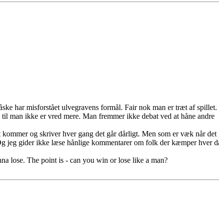
ke har misforstået ulvegravens formål. Fair nok man er træt af spillet
be til man ikke er vred mere. Man fremmer ikke debat ved at håne andre
kommer og skriver hver gang det går dårligt. Men som er væk når det gå
 jeg gider ikke læse hånlige kommentarer om folk der kæmper hver dag 
 lose. The point is - can you win or lose like a man?