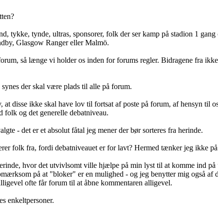
tten?
, tykke, tynde, ultras, sponsorer, folk der ser kamp på stadion 1 gang 
ndby, Glasgow Ranger eller Malmö.
orum, så længe vi holder os inden for forums regler. Bidragene fra ikke M
synes der skal være plads til alle på forum.
 at disse ikke skal have lov til fortsat af poste på forum, af hensyn til
d folk og det generelle debatniveau.
te - det er et absolut fåtal jeg mener der bør sorteres fra herinde.
rer folk fra, fordi debatniveauet er for lavt? Hermed tænker jeg ikke på
erinde, hvor det utvivlsomt ville hjælpe på min lyst til at komme ind på 
 opmærksom på at "bloker" er en mulighed - og jeg benytter mig også af d
igevel ofte får forum til at åbne kommentaren alligevel.
es enkeltpersoner.