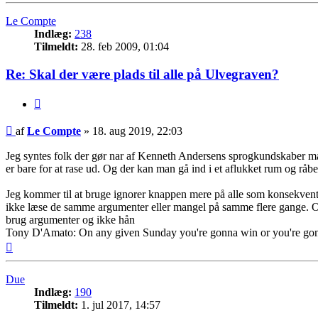
Le Compte
Indlæg:
238
Tilmeldt:
28. feb 2009, 01:04
Re: Skal der være plads til alle på Ulvegraven?
Citer
Indlæg
af
Le Compte
»
18. aug 2019, 22:03
Jeg syntes folk der gør nar af Kenneth Andersens sprogkundskaber mås
er bare for at rase ud. Og der kan man gå ind i et aflukket rum og rå
Jeg kommer til at bruge ignorer knappen mere på alle som konsekvent 
ikke læse de samme argumenter eller mangel på samme flere gange. Og
brug argumenter og ikke hån
Tony D'Amato: On any given Sunday you're gonna win or you're gonna
Top
Due
Indlæg:
190
Tilmeldt:
1. jul 2017, 14:57