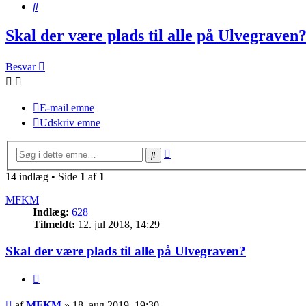
Søg
Skal der være plads til alle på Ulvegraven
Besvar
E-mail emne
Udskriv emne
Avanceret
Søg
søgning
14 indlæg • Side
1
af
1
MFKM
Indlæg:
628
Tilmeldt:
12. jul 2018, 14:29
Skal der være plads til alle på Ulvegraven?
Citer
Indlæg
af
MFKM
»
18. aug 2019, 19:30