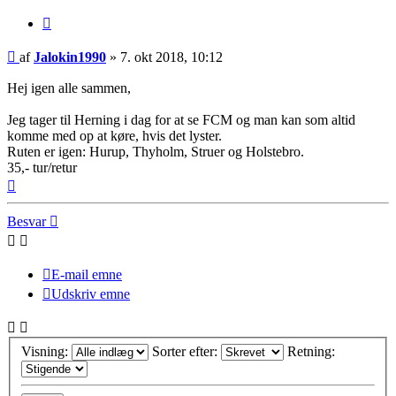
Citer
Indlæg
af
Jalokin1990
»
7. okt 2018, 10:12
Hej igen alle sammen,
Jeg tager til Herning i dag for at se FCM og man kan som altid
komme med op at køre, hvis det lyster.
Ruten er igen: Hurup, Thyholm, Struer og Holstebro.
35,- tur/retur
Top
Besvar
E-mail emne
Udskriv emne
Visning:
Sorter efter:
Retning: