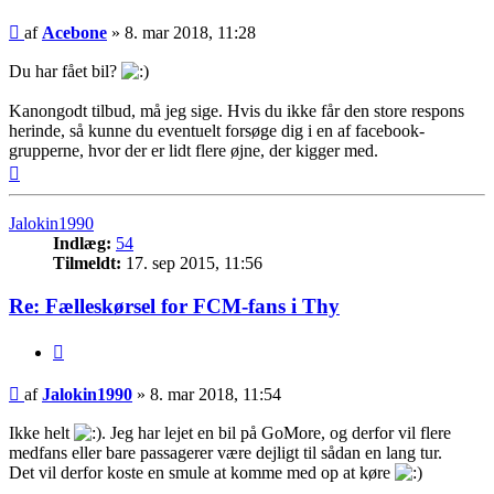
Indlæg
af
Acebone
»
8. mar 2018, 11:28
Du har fået bil?
Kanongodt tilbud, må jeg sige. Hvis du ikke får den store respons
herinde, så kunne du eventuelt forsøge dig i en af facebook-
grupperne, hvor der er lidt flere øjne, der kigger med.
Top
Jalokin1990
Indlæg:
54
Tilmeldt:
17. sep 2015, 11:56
Re: Fælleskørsel for FCM-fans i Thy
Citer
Indlæg
af
Jalokin1990
»
8. mar 2018, 11:54
Ikke helt
. Jeg har lejet en bil på GoMore, og derfor vil flere
medfans eller bare passagerer være dejligt til sådan en lang tur.
Det vil derfor koste en smule at komme med op at køre