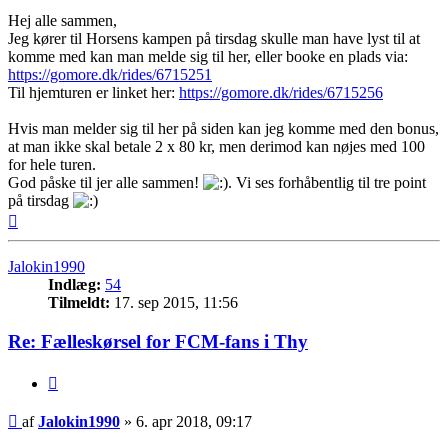
Hej alle sammen,
Jeg kører til Horsens kampen på tirsdag skulle man have lyst til at
komme med kan man melde sig til her, eller booke en plads via:
https://gomore.dk/rides/6715251
Til hjemturen er linket her:
https://gomore.dk/rides/6715256
Hvis man melder sig til her på siden kan jeg komme med den bonus,
at man ikke skal betale 2 x 80 kr, men derimod kan nøjes med 100
for hele turen.
God påske til jer alle sammen!
. Vi ses forhåbentlig til tre point
på tirsdag
Top
Jalokin1990
Indlæg:
54
Tilmeldt:
17. sep 2015, 11:56
Re: Fælleskørsel for FCM-fans i Thy
Citer
Indlæg
af
Jalokin1990
»
6. apr 2018, 09:17