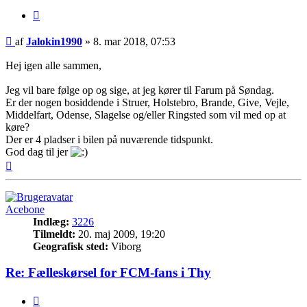
Citer
Indlæg
af
Jalokin1990
»
8. mar 2018, 07:53
Hej igen alle sammen,
Jeg vil bare følge op og sige, at jeg kører til Farum på Søndag.
Er der nogen bosiddende i Struer, Holstebro, Brande, Give, Vejle,
Middelfart, Odense, Slagelse og/eller Ringsted som vil med op at
køre?
Der er 4 pladser i bilen på nuværende tidspunkt.
God dag til jer
Top
Acebone
Indlæg:
3226
Tilmeldt:
20. maj 2009, 19:20
Geografisk sted:
Viborg
Re: Fælleskørsel for FCM-fans i Thy
Citer