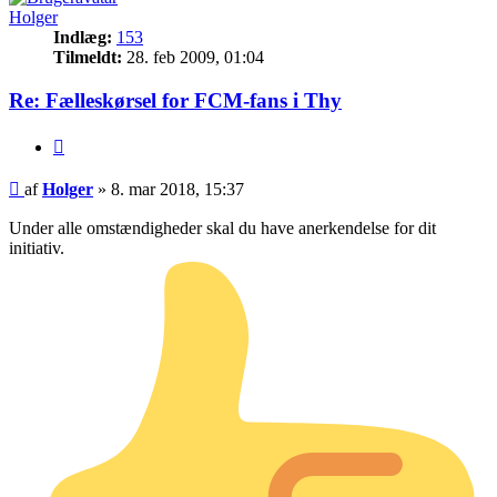
Holger
Indlæg:
153
Tilmeldt:
28. feb 2009, 01:04
Re: Fælleskørsel for FCM-fans i Thy
Citer
Indlæg
af
Holger
»
8. mar 2018, 15:37
Under alle omstændigheder skal du have anerkendelse for dit
initiativ.