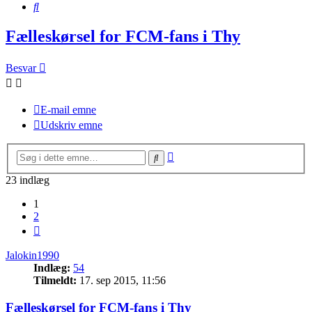
Søg
Fælleskørsel for FCM-fans i Thy
Besvar
E-mail emne
Udskriv emne
Avanceret
Søg
søgning
23 indlæg
1
2
Næste
Jalokin1990
Indlæg:
54
Tilmeldt:
17. sep 2015, 11:56
Fælleskørsel for FCM-fans i Thy