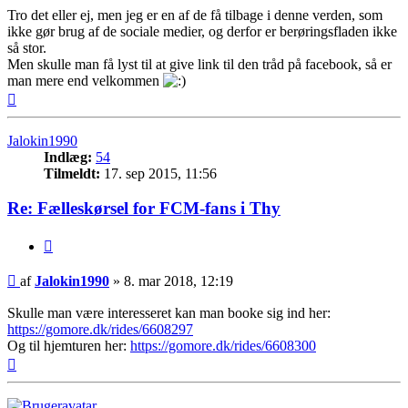
Tro det eller ej, men jeg er en af de få tilbage i denne verden, som
ikke gør brug af de sociale medier, og derfor er berøringsfladen ikke
så stor.
Men skulle man få lyst til at give link til den tråd på facebook, så er
man mere end velkommen
Top
Jalokin1990
Indlæg:
54
Tilmeldt:
17. sep 2015, 11:56
Re: Fælleskørsel for FCM-fans i Thy
Citer
Indlæg
af
Jalokin1990
»
8. mar 2018, 12:19
Skulle man være interesseret kan man booke sig ind her:
https://gomore.dk/rides/6608297
Og til hjemturen her:
https://gomore.dk/rides/6608300
Top