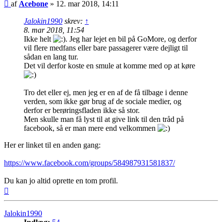
Indlæg
af
Acebone
»
12. mar 2018, 14:11
Jalokin1990
skrev:
↑
8. mar 2018, 11:54
Ikke helt
. Jeg har lejet en bil på GoMore, og derfor
vil flere medfans eller bare passagerer være dejligt til
sådan en lang tur.
Det vil derfor koste en smule at komme med op at køre
Tro det eller ej, men jeg er en af de få tilbage i denne
verden, som ikke gør brug af de sociale medier, og
derfor er berøringsfladen ikke så stor.
Men skulle man få lyst til at give link til den tråd på
facebook, så er man mere end velkommen
Her er linket til en anden gang:
https://www.facebook.com/groups/584987931581837/
Du kan jo altid oprette en tom profil.
Top
Jalokin1990