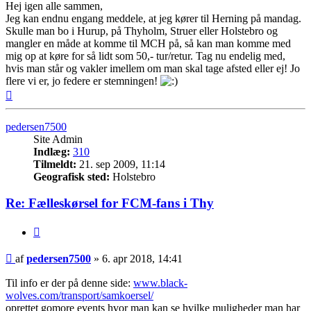
Hej igen alle sammen,
Jeg kan endnu engang meddele, at jeg kører til Herning på mandag.
Skulle man bo i Hurup, på Thyholm, Struer eller Holstebro og
mangler en måde at komme til MCH på, så kan man komme med
mig op at køre for så lidt som 50,- tur/retur. Tag nu endelig med,
hvis man står og vakler imellem om man skal tage afsted eller ej! Jo
flere vi er, jo federe er stemningen!
Top
pedersen7500
Site Admin
Indlæg:
310
Tilmeldt:
21. sep 2009, 11:14
Geografisk sted:
Holstebro
Re: Fælleskørsel for FCM-fans i Thy
Citer
Indlæg
af
pedersen7500
»
6. apr 2018, 14:41
Til info er der på denne side:
www.black-
wolves.com/transport/samkoersel/
oprettet gomore events hvor man kan se hvilke muligheder man har