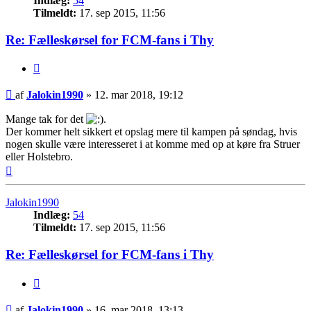
Indlæg:
54
Tilmeldt:
17. sep 2015, 11:56
Re: Fælleskørsel for FCM-fans i Thy
Citer
Indlæg
af
Jalokin1990
»
12. mar 2018, 19:12
Mange tak for det
.
Der kommer helt sikkert et opslag mere til kampen på søndag, hvis
nogen skulle være interesseret i at komme med op at køre fra Struer
eller Holstebro.
Top
Jalokin1990
Indlæg:
54
Tilmeldt:
17. sep 2015, 11:56
Re: Fælleskørsel for FCM-fans i Thy
Citer
Indlæg
af
Jalokin1990
»
16. mar 2018, 13:13