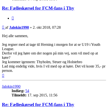
Re: Fælleskørsel for FCM-fans i Thy
Citer
Indlæg
af
Jalokin1990
»
2. okt 2018, 07:28
Hej alle sammen,
Jeg regner med at tage til Herning i morgen for at se U19 i Youth
League.
Derfor vil jeg høre om der nogen på min vej, som vil med op at
køre?
Jeg kommer igennem: Thyholm, Struer og Holstebro
Lad mig endelig vide, hvis I vil med op at køre. Det vil koste 35,- pr
person.
Top
Jalokin1990
Indlæg:
54
Tilmeldt:
17. sep 2015, 11:56
Re: Fælleskørsel for FCM-fans i Thy