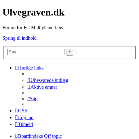
Ulvegraven.dk
Forum for FC Midtjylland fans
Spring til indhold
Avanceret
Søg
søgning
Hurtige links
Ubesvarede indlæg
Aktive emner
Søg
OSS
Log ind
Tilmeld
Boardindeks
Off topic