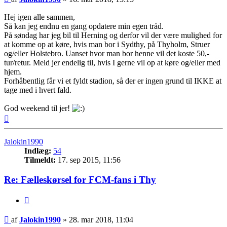
Hej igen alle sammen,
Så kan jeg endnu en gang opdatere min egen tråd.
På søndag har jeg bil til Herning og derfor vil der være mulighed for
at komme op at køre, hvis man bor i Sydthy, på Thyholm, Struer
og/eller Holstebro. Uanset hvor man bor henne vil det koste 50,-
tur/retur. Meld jer endelig til, hvis I gerne vil op at køre og/eller med
hjem.
Forhåbentlig får vi et fyldt stadion, så der er ingen grund til IKKE at
tage med i hvert fald.
God weekend til jer!
Top
Jalokin1990
Indlæg:
54
Tilmeldt:
17. sep 2015, 11:56
Re: Fælleskørsel for FCM-fans i Thy
Citer
Indlæg
af
Jalokin1990
»
28. mar 2018, 11:04