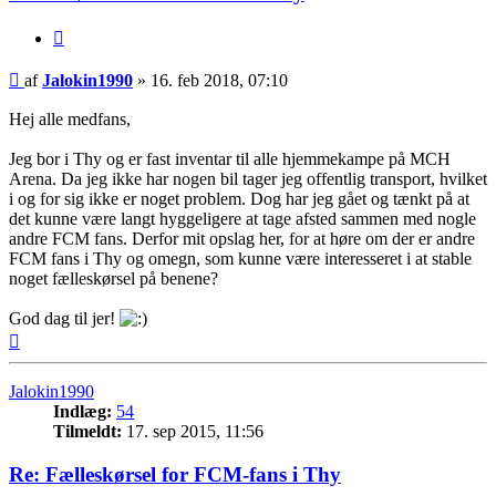
Citer
Indlæg
af
Jalokin1990
»
16. feb 2018, 07:10
Hej alle medfans,
Jeg bor i Thy og er fast inventar til alle hjemmekampe på MCH
Arena. Da jeg ikke har nogen bil tager jeg offentlig transport, hvilket
i og for sig ikke er noget problem. Dog har jeg gået og tænkt på at
det kunne være langt hyggeligere at tage afsted sammen med nogle
andre FCM fans. Derfor mit opslag her, for at høre om der er andre
FCM fans i Thy og omegn, som kunne være interesseret i at stable
noget fælleskørsel på benene?
God dag til jer!
Top
Jalokin1990
Indlæg:
54
Tilmeldt:
17. sep 2015, 11:56
Re: Fælleskørsel for FCM-fans i Thy