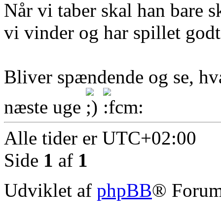
Når vi taber skal han bare s
vi vinder og har spillet god
Bliver spændende og se, h
næste uge
Alle tider er
UTC+02:00
Side
1
af
1
Udviklet af
phpBB
® Forum