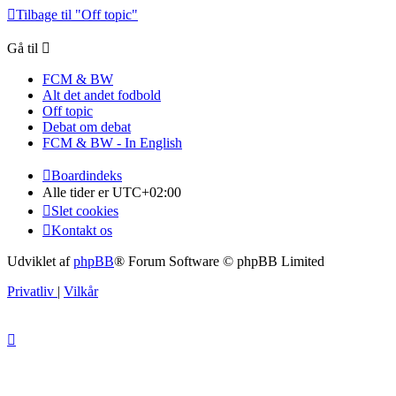
Tilbage til "Off topic"
Gå til
FCM & BW
Alt det andet fodbold
Off topic
Debat om debat
FCM & BW - In English
Boardindeks
Alle tider er
UTC+02:00
Slet cookies
Kontakt os
Udviklet af
phpBB
® Forum Software © phpBB Limited
Privatliv
|
Vilkår