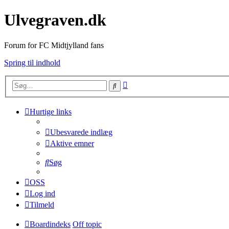
Ulvegraven.dk
Forum for FC Midtjylland fans
Spring til indhold
Avanceret
Søg
søgning
Hurtige links
Ubesvarede indlæg
Aktive emner
Søg
OSS
Log ind
Tilmeld
Boardindeks
Off topic