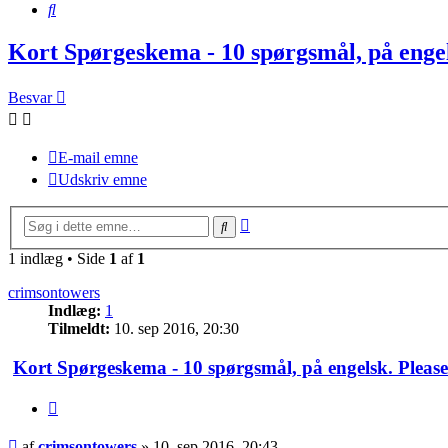
Søg
Kort Spørgeskema - 10 spørgsmål, på engel
Besvar
E-mail emne
Udskriv emne
Avanceret
Søg
søgning
1 indlæg • Side
1
af
1
crimsontowers
Indlæg:
1
Tilmeldt:
10. sep 2016, 20:30
Kort Spørgeskema - 10 spørgsmål, på engelsk. Please
Citer
Indlæg
af
crimsontowers
»
10. sep 2016, 20:43