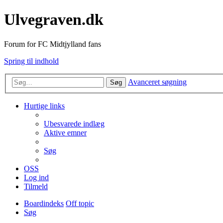
Ulvegraven.dk
Forum for FC Midtjylland fans
Spring til indhold
Avanceret søgning
Søg
Hurtige links
Ubesvarede indlæg
Aktive emner
Søg
OSS
Log ind
Tilmeld
Boardindeks
Off topic
Søg