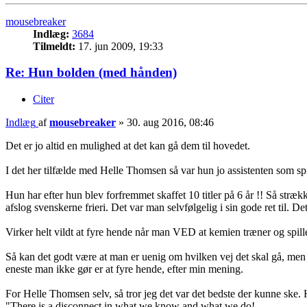
mousebreaker
Indlæg:
3684
Tilmeldt:
17. jun 2009, 19:33
Re: Hun bolden (med hånden)
Citer
Indlæg
af
mousebreaker
»
30. aug 2016, 08:46
Det er jo altid en mulighed at det kan gå dem til hovedet.
I det her tilfælde med Helle Thomsen så var hun jo assistenten som sp
Hun har efter hun blev forfremmet skaffet 10 titler på 6 år !! Så str
afslog svenskerne frieri. Det var man selvfølgelig i sin gode ret til. 
Virker helt vildt at fyre hende når man VED at kemien træner og spill
Så kan det godt være at man er uenig om hvilken vej det skal gå, men d
eneste man ikke gør er at fyre hende, efter min mening.
For Helle Thomsen selv, så tror jeg det var det bedste der kunne ske. 
"There is a disconnect in what we know and what we do!