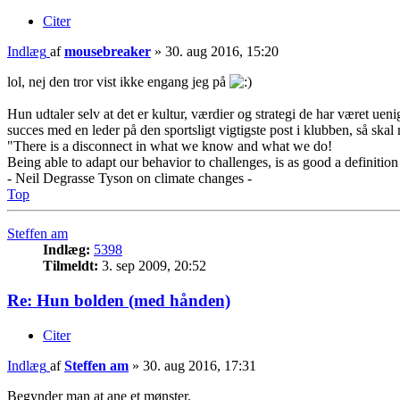
Citer
Indlæg
af
mousebreaker
»
30. aug 2016, 15:20
lol, nej den tror vist ikke engang jeg på
Hun udtaler selv at det er kultur, værdier og strategi de har været uen
succes med en leder på den sportsligt vigtigste post i klubben, så skal
"There is a disconnect in what we know and what we do!
Being able to adapt our behavior to challenges, is as good a definition
- Neil Degrasse Tyson on climate changes -
Top
Steffen am
Indlæg:
5398
Tilmeldt:
3. sep 2009, 20:52
Re: Hun bolden (med hånden)
Citer
Indlæg
af
Steffen am
»
30. aug 2016, 17:31
Begynder man at ane et mønster.