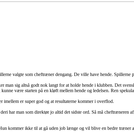
illerne valgte som cheftræner dengang. De ville have hende. Spillerne 
ækker man sig altså godt nok langt for at holde hende i klubben. Det s
Det kunne være starten på en kløft mellem hende og ledelsen. Ren spekula
er imellem er super god og at resultaterne kommer i overflod.
eri har man som direktør jo altid det sidste ord. Så må cheftræneren af
Hun kommer ikke til at gå uden job længe og vil blive en bedre træner a