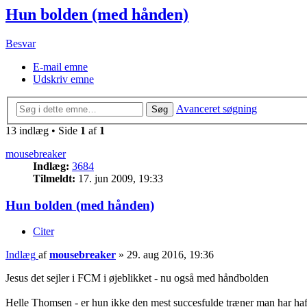
Hun bolden (med hånden)
Besvar
E-mail emne
Udskriv emne
Avanceret søgning
Søg
13 indlæg • Side
1
af
1
mousebreaker
Indlæg:
3684
Tilmeldt:
17. jun 2009, 19:33
Hun bolden (med hånden)
Citer
Indlæg
af
mousebreaker
»
29. aug 2016, 19:36
Jesus det sejler i FCM i øjeblikket - nu også med håndbolden
Helle Thomsen - er hun ikke den mest succesfulde træner man har haft ti