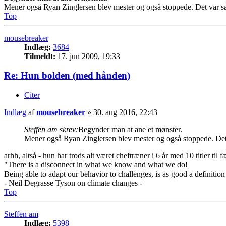
Mener også Ryan Zinglersen blev mester og også stoppede. Det var så
Top
mousebreaker
Indlæg:
3684
Tilmeldt:
17. jun 2009, 19:33
Re: Hun bolden (med hånden)
Citer
Indlæg
af
mousebreaker
»
30. aug 2016, 22:43
Steffen am skrev:
Begynder man at ane et mønster.
Mener også Ryan Zinglersen blev mester og også stoppede. Det 
arhh, altså - hun har trods alt været cheftræner i 6 år med 10 titler til 
"There is a disconnect in what we know and what we do!
Being able to adapt our behavior to challenges, is as good a definition
- Neil Degrasse Tyson on climate changes -
Top
Steffen am
Indlæg:
5398