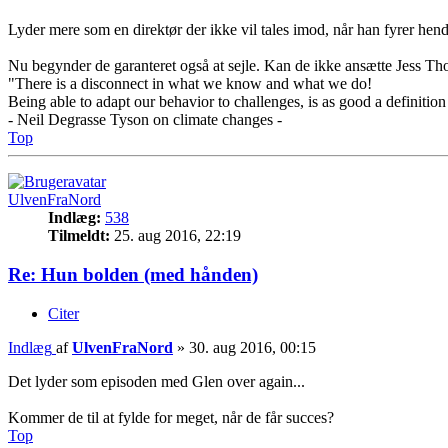
Lyder mere som en direktør der ikke vil tales imod, når han fyrer hen
Nu begynder de garanteret også at sejle. Kan de ikke ansætte Jess T
"There is a disconnect in what we know and what we do!
Being able to adapt our behavior to challenges, is as good a definition
- Neil Degrasse Tyson on climate changes -
Top
UlvenFraNord
Indlæg:
538
Tilmeldt:
25. aug 2016, 22:19
Re: Hun bolden (med hånden)
Citer
Indlæg
af
UlvenFraNord
»
30. aug 2016, 00:15
Det lyder som episoden med Glen over again...
Kommer de til at fylde for meget, når de får succes?
Top