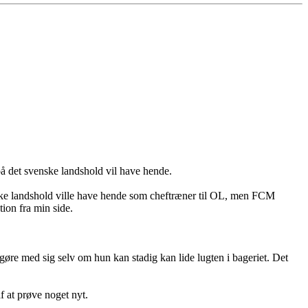
på det svenske landshold vil have hende.
venske landshold ville have hende som cheftræner til OL, men FCM
tion fra min side.
gøre med sig selv om hun kan stadig kan lide lugten i bageriet. Det
f at prøve noget nyt.