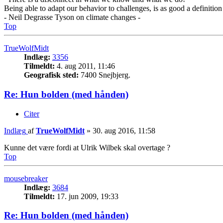
Being able to adapt our behavior to challenges, is as good a definition
- Neil Degrasse Tyson on climate changes -
Top
TrueWolfMidt
Indlæg:
3356
Tilmeldt:
4. aug 2011, 11:46
Geografisk sted:
7400 Snejbjerg.
Re: Hun bolden (med hånden)
Citer
Indlæg
af
TrueWolfMidt
»
30. aug 2016, 11:58
Kunne det være fordi at Ulrik Wilbek skal overtage ?
Top
mousebreaker
Indlæg:
3684
Tilmeldt:
17. jun 2009, 19:33
Re: Hun bolden (med hånden)