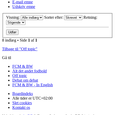
E-mail emne
Udskriv emne
Visning:
Sorter efter:
Retning:
8 indlæg • Side
1
af
1
Tilbage til "Off topic"
Gå til
FCM & BW
Alt det andet fodbold
Off topic
Debat om debat
FCM & BW - In English
Boardindeks
Alle tider er
UTC+02:00
Slet cookies
Kontakt os