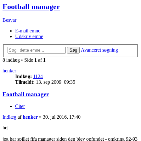
Football manager
Besvar
E-mail emne
Udskriv emne
Avanceret søgning
Søg
8 indlæg • Side
1
af
1
henker
Indlæg:
1124
Tilmeldt:
13. sep 2009, 09:35
Football manager
Citer
Indlæg
af
henker
»
30. jul 2016, 17:40
hej
jeg har spillet fifa manager siden den blev opfundet - omkring 92-93