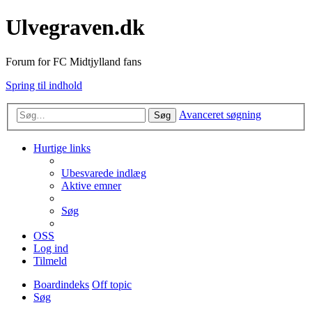
Ulvegraven.dk
Forum for FC Midtjylland fans
Spring til indhold
Avanceret søgning
Søg
Hurtige links
Ubesvarede indlæg
Aktive emner
Søg
OSS
Log ind
Tilmeld
Boardindeks
Off topic
Søg