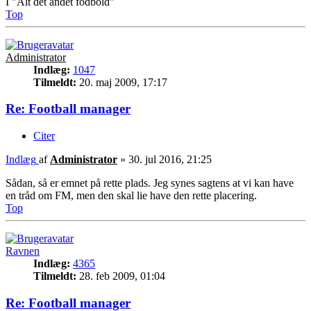
I "Alt det andet fodbold"
Top
Administrator
Indlæg:
1047
Tilmeldt:
20. maj 2009, 17:17
Re: Football manager
Citer
Indlæg
af
Administrator
»
30. jul 2016, 21:25
Sådan, så er emnet på rette plads. Jeg synes sagtens at vi kan have
en tråd om FM, men den skal lie have den rette placering.
Top
Ravnen
Indlæg:
4365
Tilmeldt:
28. feb 2009, 01:04
Re: Football manager