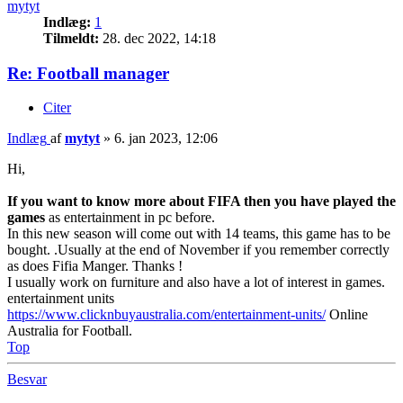
mytyt
Indlæg:
1
Tilmeldt:
28. dec 2022, 14:18
Re: Football manager
Citer
Indlæg
af
mytyt
»
6. jan 2023, 12:06
Hi,
If you want to know more about FIFA then you have played the
games
as entertainment in pc before.
In this new season will come out with 14 teams, this game has to be
bought. .Usually at the end of November if you remember correctly
as does Fifia Manger. Thanks !
I usually work on furniture and also have a lot of interest in games.
entertainment units
https://www.clicknbuyaustralia.com/entertainment-units/
Online
Australia for Football.
Top
Besvar