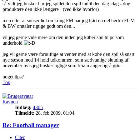
så vidt jeg husker har jeg spillet den spil indtil den dag idag - dog
produktere den ikke længere - (ved ikke hvorfor)
men efter at snuser lidt omkring FM har jeg hørt en del herfra FCM
& BW omtaler rigtige godt om den...
vil jeg gerne vide mere om den inden jeg køber spil til pc som
underhold
jeg vil gerne være fornuftige at venter med at købe den spil så snart
nye sæson med 14 hold udkommer.. som sædvanlige slutning af
november hvis jeg husker rigtige som fifia manger også gør..
noget tips?
Top
Ravnen
Indlæg:
4365
Tilmeldt:
28. feb 2009, 01:04
Re: Football manager
Citer