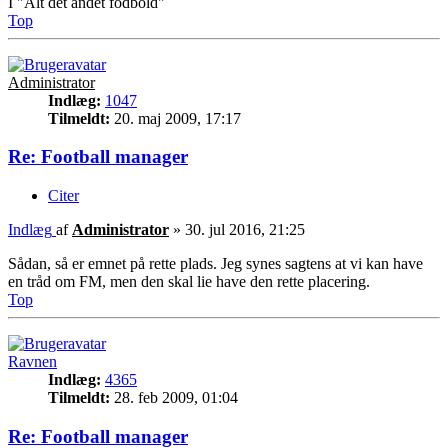
I "Alt det andet fodbold"
Top
Administrator
Indlæg:
1047
Tilmeldt:
20. maj 2009, 17:17
Re: Football manager
Citer
Indlæg
af
Administrator
»
30. jul 2016, 21:25
Sådan, så er emnet på rette plads. Jeg synes sagtens at vi kan have
en tråd om FM, men den skal lie have den rette placering.
Top
Ravnen
Indlæg:
4365
Tilmeldt:
28. feb 2009, 01:04
Re: Football manager