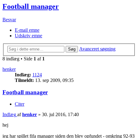
Football manager
Besvar
E-mail emne
Udskriv emne
Avanceret søgning
Søg
8 indlæg • Side
1
af
1
henker
Indlæg:
1124
Tilmeldt:
13. sep 2009, 09:35
Football manager
Citer
Indlæg
af
henker
»
30. jul 2016, 17:40
hej
jeg har spillet fifa manager siden den blev opfundet - omkring 92-93