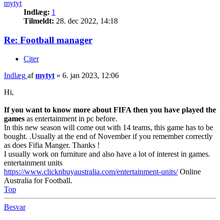
mytyt
Indlæg:
1
Tilmeldt:
28. dec 2022, 14:18
Re: Football manager
Citer
Indlæg
af
mytyt
»
6. jan 2023, 12:06
Hi,
If you want to know more about FIFA then you have played the
games
as entertainment in pc before.
In this new season will come out with 14 teams, this game has to be
bought. .Usually at the end of November if you remember correctly
as does Fifia Manger. Thanks !
I usually work on furniture and also have a lot of interest in games.
entertainment units
https://www.clicknbuyaustralia.com/entertainment-units/
Online
Australia for Football.
Top
Besvar