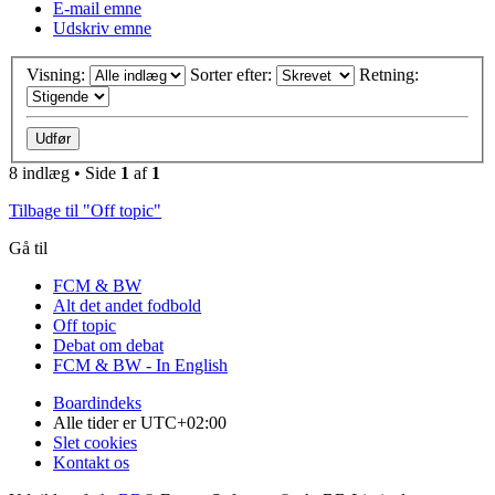
E-mail emne
Udskriv emne
Visning:
Sorter efter:
Retning:
8 indlæg • Side
1
af
1
Tilbage til "Off topic"
Gå til
FCM & BW
Alt det andet fodbold
Off topic
Debat om debat
FCM & BW - In English
Boardindeks
Alle tider er
UTC+02:00
Slet cookies
Kontakt os