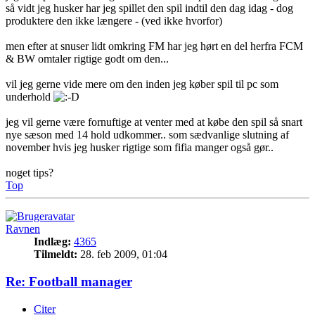
så vidt jeg husker har jeg spillet den spil indtil den dag idag - dog
produktere den ikke længere - (ved ikke hvorfor)
men efter at snuser lidt omkring FM har jeg hørt en del herfra FCM
& BW omtaler rigtige godt om den...
vil jeg gerne vide mere om den inden jeg køber spil til pc som
underhold
jeg vil gerne være fornuftige at venter med at købe den spil så snart
nye sæson med 14 hold udkommer.. som sædvanlige slutning af
november hvis jeg husker rigtige som fifia manger også gør..
noget tips?
Top
Ravnen
Indlæg:
4365
Tilmeldt:
28. feb 2009, 01:04
Re: Football manager
Citer