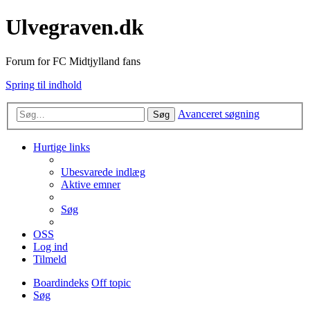
Ulvegraven.dk
Forum for FC Midtjylland fans
Spring til indhold
Avanceret søgning
Søg
Hurtige links
Ubesvarede indlæg
Aktive emner
Søg
OSS
Log ind
Tilmeld
Boardindeks
Off topic
Søg