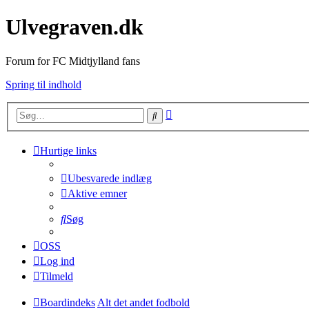
Ulvegraven.dk
Forum for FC Midtjylland fans
Spring til indhold
Avanceret
Søg
søgning
Hurtige links
Ubesvarede indlæg
Aktive emner
Søg
OSS
Log ind
Tilmeld
Boardindeks
Alt det andet fodbold