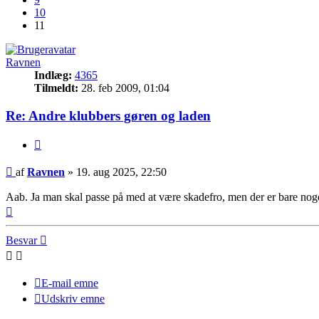
10
11
Ravnen
Indlæg:
4365
Tilmeldt:
28. feb 2009, 01:04
Re: Andre klubbers gøren og laden
Citer
Indlæg
af
Ravnen
»
19. aug 2025, 22:50
Aab. Ja man skal passe på med at være skadefro, men der er bare noge
Top
Besvar
E-mail emne
Udskriv emne