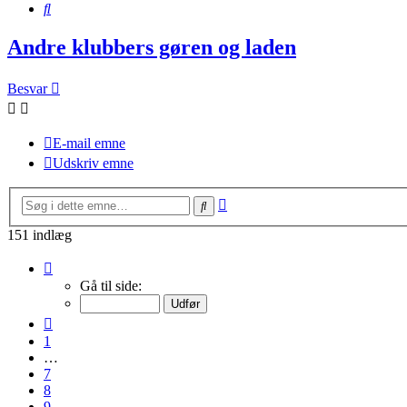
Søg
Andre klubbers gøren og laden
Besvar
E-mail emne
Udskriv emne
Avanceret
Søg
søgning
151 indlæg
Side
11
Gå til side:
af
11
Forrige
1
…
7
8
9