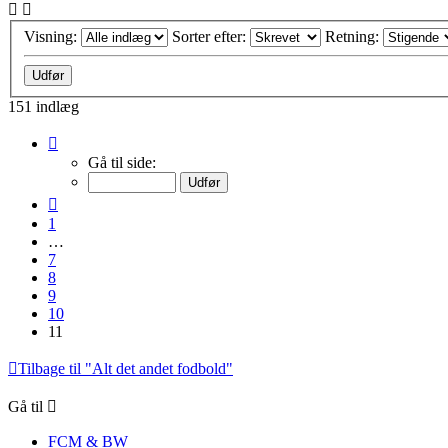
Visning:
Sorter efter:
Retning:
151 indlæg
Side
11
Gå til side:
af
11
Forrige
1
…
7
8
9
10
11
Tilbage til "Alt det andet fodbold"
Gå til
FCM & BW