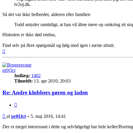
tv2oj.dk.
Så det var ikke helbredet, alderen eller familien
Todd antyder samtidigt, at han vil åbne mere op omkring sit st
Historien er ikke død endnu,
Find selv på flere spørgsmål og følg med igen i næste afsnit.
Top
pr0j3ct
Indlæg:
1402
Tilmeldt:
13. apr 2010, 20:03
Re: Andre klubbers gøren og laden
Citer
Indlæg
af
pr0j3ct
»
5. maj 2016, 14:41
Der er meget interessant i dette og selvfølgeligt har hele keller/Borr