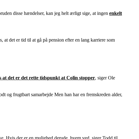
uden disse hændelser, kan jeg helt ærligt sige, at ingen
enkelt
 at det er tid til at gå på pension efter en lang karriere som
s at det er det rette tidspunkt at Colin stopper
, siger Ole
 godt og frugtbart samarbejde Men han har en fremskreden alder,
ikke. Hvis der er en mulighed derude, hvem ved, siger Todd til