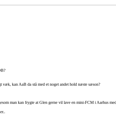
 OB?
gt væk, kan AaB da stå med et noget andet hold næste sæson?
igesom man kan frygte at Glen gerne vil lave en mini-FCM i Aarhus me
er..