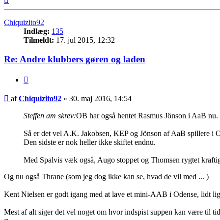
Chiquizito92
Indlæg:
135
Tilmeldt:
17. jul 2015, 12:32
Re: Andre klubbers gøren og laden
Citer
Indlæg
af
Chiquizito92
»
30. maj 2016, 14:54
Steffen am skrev:
OB har også hentet Rasmus Jönson i AaB nu.
Så er det vel A.K. Jakobsen, KEP og Jönson af AaB spillere i
Den sidste er nok heller ikke skiftet endnu.
Med Spalvis væk også, Augo stoppet og Thomsen rygtet krafti
Og nu også Thrane (som jeg dog ikke kan se, hvad de vil med ... )
Kent Nielsen er godt igang med at lave et mini-AAB i Odense, lidt l
Mest af alt siger det vel noget om hvor indspist suppen kan være til tid