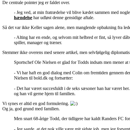
De centrale pointer jeg er faldet over.
- Jeg ved, at min fratrædelse vil blive kædet sammen med nogle 
hændelse
har udløst denne gensidige aftale.
Så det var ikke Keller sagen alene, men manglende opbakning fra led
- Alting har en ende, og selvom mit helbred er fint, så lyver dåbs
spiller, manager og træner.
Stemmer ikke overens med senere artikel, men selvfølgelig diplomatisk 
Sportschef Ole Nielsen er glad for Todds indsats men mener at tid
- Vi har haft en god dialog med Colin om fremtiden gennem den 
Nielsen til bold.dk og fortsætter:
- Det har været succesfuldt i de seks sæsoner han har været her
og han vil gerne hjem til familien.
Vi synes er altid en god formulering.
Og ja, god grund med familien.
Men snart 68-årige Todd, der tidligere har kaldt Randers FC for 
- Jeg sagde, at det nok ville være mit sidste job, men jeg forve