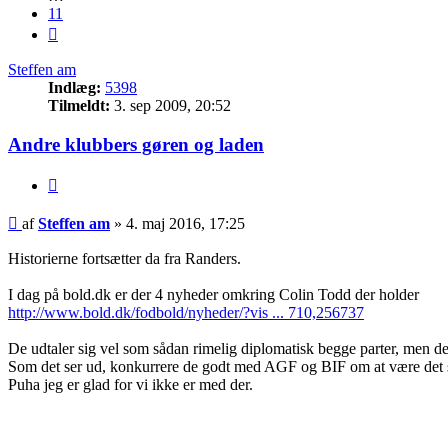
11
Næste
Steffen am
Indlæg:
5398
Tilmeldt:
3. sep 2009, 20:52
Andre klubbers gøren og laden
Citer
Indlæg
af
Steffen am
»
4. maj 2016, 17:25
Historierne fortsætter da fra Randers.
I dag på bold.dk er der 4 nyheder omkring Colin Todd der holder
http://www.bold.dk/fodbold/nyheder/?vis ... 710,256737
De udtaler sig vel som sådan rimelig diplomatisk begge parter, men 
Som det ser ud, konkurrere de godt med AGF og BIF om at være det st
Puha jeg er glad for vi ikke er med der.