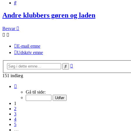
Søg
Andre klubbers gøren og laden
Besvar
E-mail emne
Udskriv emne
Avanceret
Søg
søgning
151 indlæg
Side
1
Gå til side:
af
11
1
2
3
4
5
…