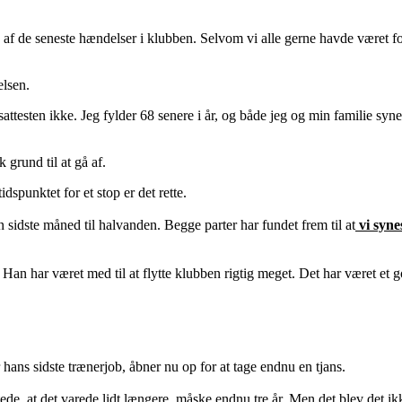
af de seneste hændelser i klubben. Selvom vi alle gerne havde været for
elsen.
attesten ikke. Jeg fylder 68 senere i år, og både jeg og min familie synes,
grund til at gå af.
spunktet for et stop er det rette.
sidste måned til halvanden. Begge parter har fundet frem til at
vi syne
. Han har været med til at flytte klubben rigtig meget. Det har været et
hans sidste trænerjob, åbner nu op for at tage endnu en tjans.
ntede, at det varede lidt længere, måske endnu tre år. Men det blev det 