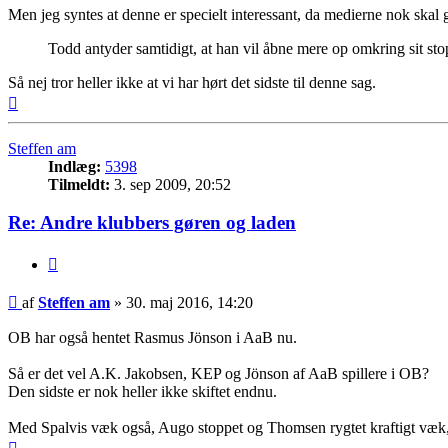
Men jeg syntes at denne er specielt interessant, da medierne nok skal g
Todd antyder samtidigt, at han vil åbne mere op omkring sit st
Så nej tror heller ikke at vi har hørt det sidste til denne sag.
Top
Steffen am
Indlæg:
5398
Tilmeldt:
3. sep 2009, 20:52
Re: Andre klubbers gøren og laden
Citer
Indlæg
af
Steffen am
»
30. maj 2016, 14:20
OB har også hentet Rasmus Jönson i AaB nu.
Så er det vel A.K. Jakobsen, KEP og Jönson af AaB spillere i OB?
Den sidste er nok heller ikke skiftet endnu.
Med Spalvis væk også, Augo stoppet og Thomsen rygtet kraftigt væk
Top