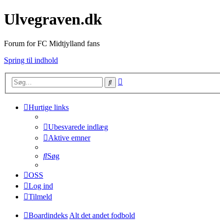
Ulvegraven.dk
Forum for FC Midtjylland fans
Spring til indhold
Avanceret
Søg
søgning
Hurtige links
Ubesvarede indlæg
Aktive emner
Søg
OSS
Log ind
Tilmeld
Boardindeks
Alt det andet fodbold