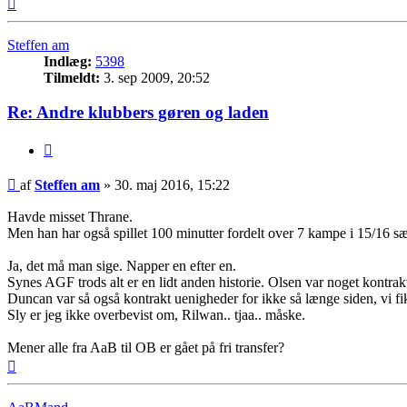
Top
Steffen am
Indlæg:
5398
Tilmeldt:
3. sep 2009, 20:52
Re: Andre klubbers gøren og laden
Citer
Indlæg
af
Steffen am
»
30. maj 2016, 15:22
Havde misset Thrane.
Men han har også spillet 100 minutter fordelt over 7 kampe i 15/16 
Ja, det må man sige. Napper en efter en.
Synes AGF trods alt er en lidt anden historie. Olsen var noget kontrakt
Duncan var så også kontrakt uenigheder for ikke så længe siden, vi f
Sly er jeg ikke overbevist om, Rilwan.. tjaa.. måske.
Mener alle fra AaB til OB er gået på fri transfer?
Top