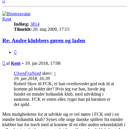
Kent
Indlæg:
3814
Tilmeldt:
20. maj 2009, 17:15
Re: Andre klubbers gøren og laden
Citer
Indlæg
af
Kent
»
19. jan 2018, 17:08
UlvenFraNord
skrev:
↑
19. jan 2018, 16:39
Robert Skov til FCK, er han overhovedet god nok til at
komme på holdet der? Hvis jeg var han, havde jeg
fundet en mindre hollandsk klub, med udvikling i
tankerne. FCK er enten eller, ryger han på bænken er
det spild.
Men mulighederne for at udvikle sig er vel større i FCK end i en
mindre hollandsk klub? Synes ofte unge danske spillere fra mindre
klubber har for travlt med at komme til en eller anden sekundaklub i