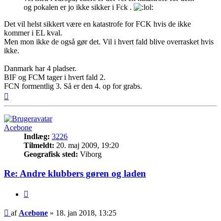
og pokalen er jo ikke sikker i Fck .
Det vil helst sikkert være en katastrofe for FCK hvis de ikke
kommer i EL kval.
Men mon ikke de også gør det. Vil i hvert fald blive overrasket hvis
ikke.
Danmark har 4 pladser.
BIF og FCM tager i hvert fald 2.
FCN formentlig 3. Så er den 4. op for grabs.
Top
Acebone
Indlæg:
3226
Tilmeldt:
20. maj 2009, 19:20
Geografisk sted:
Viborg
Re: Andre klubbers gøren og laden
Citer
Indlæg
af
Acebone
»
18. jan 2018, 13:25