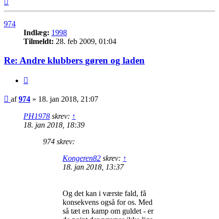
974
Indlæg:
1998
Tilmeldt:
28. feb 2009, 01:04
Re: Andre klubbers gøren og laden
Citer
Indlæg
af
974
»
18. jan 2018, 21:07
PH1978
skrev:
↑
18. jan 2018, 18:39
974 skrev:
Kongeren82
skrev:
↑
18. jan 2018, 13:37
Og det kan i værste fald, få
konsekvens også for os. Med
så tæt en kamp om guldet - er