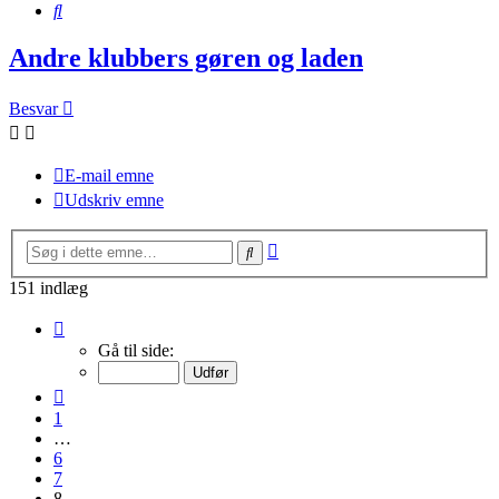
Søg
Andre klubbers gøren og laden
Besvar
E-mail emne
Udskriv emne
Avanceret
Søg
søgning
151 indlæg
Side
8
Gå til side:
af
11
Forrige
1
…
6
7
8