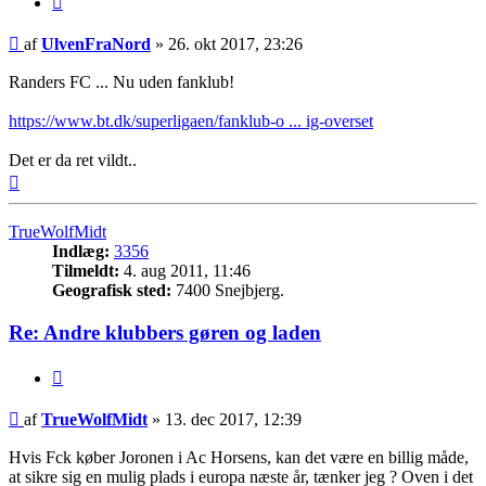
Indlæg
af
UlvenFraNord
»
26. okt 2017, 23:26
Randers FC ... Nu uden fanklub!
https://www.bt.dk/superligaen/fanklub-o ... ig-overset
Det er da ret vildt..
Top
TrueWolfMidt
Indlæg:
3356
Tilmeldt:
4. aug 2011, 11:46
Geografisk sted:
7400 Snejbjerg.
Re: Andre klubbers gøren og laden
Citer
Indlæg
af
TrueWolfMidt
»
13. dec 2017, 12:39
Hvis Fck køber Joronen i Ac Horsens, kan det være en billig måde,
at sikre sig en mulig plads i europa næste år, tænker jeg ? Oven i det