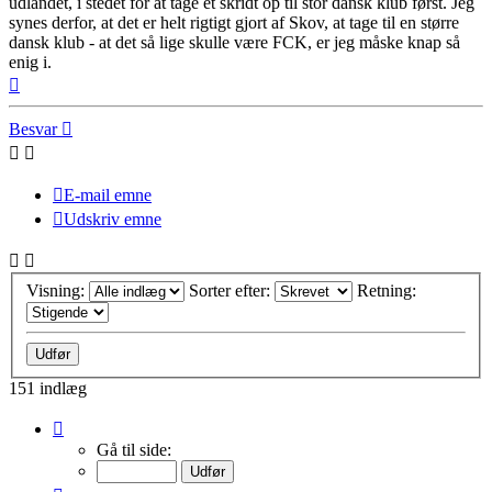
udlandet, i stedet for at tage et skridt op til stor dansk klub først. Jeg
synes derfor, at det er helt rigtigt gjort af Skov, at tage til en større
dansk klub - at det så lige skulle være FCK, er jeg måske knap så
enig i.
Top
Besvar
E-mail emne
Udskriv emne
Visning:
Sorter efter:
Retning:
151 indlæg
Side
8
Gå til side:
af
11
Forrige