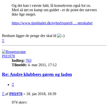
Og det kan i værste fald, få konsekvens også for os.
Med så tæt en kamp om guldet - er de point der nævnes
ikke lige meget.
https://www.tipsbladet.dk/nyhed/superli ... sterskabet
Benham ligger de penge der skal til
Top
PH1978
Indlæg:
763
Tilmeldt:
4. mar 2011, 17:12
Re: Andre klubbers gøren og laden
Citer
Indlæg
af
PH1978
»
18. jan 2018, 18:39
974 skrev: