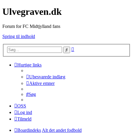
Ulvegraven.dk
Forum for FC Midtjylland fans
Spring til indhold
Avanceret
Søg
søgning
Hurtige links
Ubesvarede indlæg
Aktive emner
Søg
OSS
Log ind
Tilmeld
Boardindeks
Alt det andet fodbold