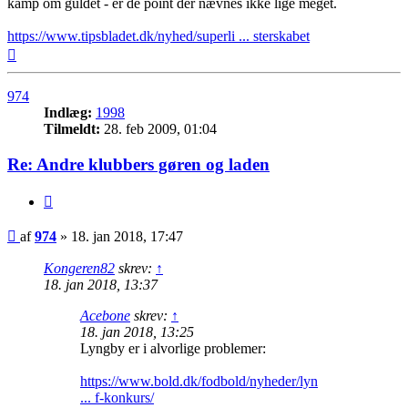
kamp om guldet - er de point der nævnes ikke lige meget.
https://www.tipsbladet.dk/nyhed/superli ... sterskabet
Top
974
Indlæg:
1998
Tilmeldt:
28. feb 2009, 01:04
Re: Andre klubbers gøren og laden
Citer
Indlæg
af
974
»
18. jan 2018, 17:47
Kongeren82
skrev:
↑
18. jan 2018, 13:37
Acebone
skrev:
↑
18. jan 2018, 13:25
Lyngby er i alvorlige problemer:
https://www.bold.dk/fodbold/nyheder/lyn
... f-konkurs/