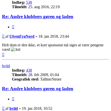
Indlæg:
538
Tilmeldt:
25. aug 2016, 22:19
Re: Andre klubbers gøren og laden
Citer
Indlæg
af
UlvenFraNord
»
18. jan 2018, 23:44
Helt dum er den ikke, et kort sponsorat må siges at være pengene
værd
Top
hviid
Indlæg:
438
Tilmeldt:
28. feb 2009, 01:04
Geografisk sted:
Tallinn/Struer
Re: Andre klubbers gøren og laden
Citer
Indlæg
af
hviid
»
19. jan 2018, 10:52