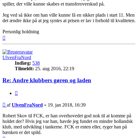
spiller, der ville kunne skabes et transferoverskud på.
Jeg ved så ikke om han ville kunne få en sikker plads i start 11. Men
det ændre ikke på at jeg syntes at prisen er lav i forhold til kvaliteten.
Personlig holdning
Top
UlvenFraNord
Indlæg:
538
Tilmeldt:
25. aug 2016, 22:19
Re: Andre klubbers gøren og laden
Citer
Indlæg
af
UlvenFraNord
»
19. jan 2018, 16:39
Robert Skov til FCK, er han overhovedet god nok til at komme på
holdet der? Hvis jeg var han, havde jeg fundet en mindre hollandsk
klub, med udvikling i tankerne. FCK er enten eller, ryger han på
bænken er det spild.
Top