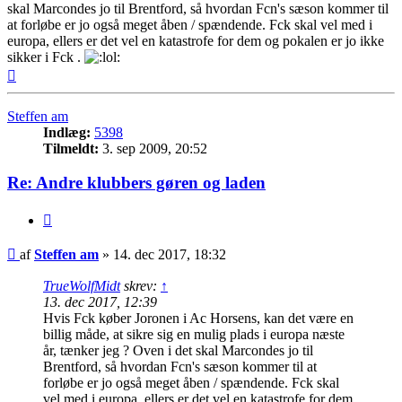
skal Marcondes jo til Brentford, så hvordan Fcn's sæson kommer til
at forløbe er jo også meget åben / spændende. Fck skal vel med i
europa, ellers er det vel en katastrofe for dem og pokalen er jo ikke
sikker i Fck .
Top
Steffen am
Indlæg:
5398
Tilmeldt:
3. sep 2009, 20:52
Re: Andre klubbers gøren og laden
Citer
Indlæg
af
Steffen am
»
14. dec 2017, 18:32
TrueWolfMidt
skrev:
↑
13. dec 2017, 12:39
Hvis Fck køber Joronen i Ac Horsens, kan det være en
billig måde, at sikre sig en mulig plads i europa næste
år, tænker jeg ? Oven i det skal Marcondes jo til
Brentford, så hvordan Fcn's sæson kommer til at
forløbe er jo også meget åben / spændende. Fck skal
vel med i europa, ellers er det vel en katastrofe for dem