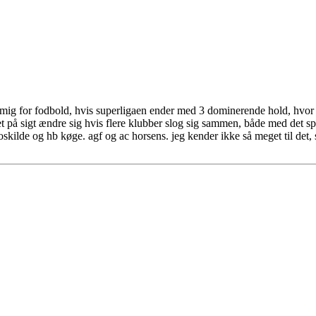
sere mig for fodbold, hvis superligaen ender med 3 dominerende hold, hvo
et på sigt ændre sig hvis flere klubber slog sig sammen, både med det s
oskilde og hb køge. agf og ac horsens. jeg kender ikke så meget til det