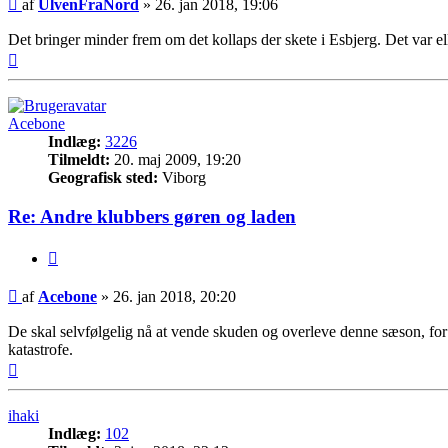
Indlæg
af
UlvenFraNord
»
26. jan 2018, 19:06
Det bringer minder frem om det kollaps der skete i Esbjerg. Det var elle
Top
Acebone
Indlæg:
3226
Tilmeldt:
20. maj 2009, 19:20
Geografisk sted:
Viborg
Re: Andre klubbers gøren og laden
Citer
Indlæg
af
Acebone
»
26. jan 2018, 20:20
De skal selvfølgelig nå at vende skuden og overleve denne sæson, for 
katastrofe.
Top
ihaki
Indlæg:
102