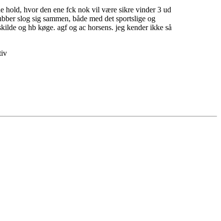
de hold, hvor den ene fck nok vil være sikre vinder 3 ud
klubber slog sig sammen, både med det sportslige og
skilde og hb køge. agf og ac horsens. jeg kender ikke så
tiv