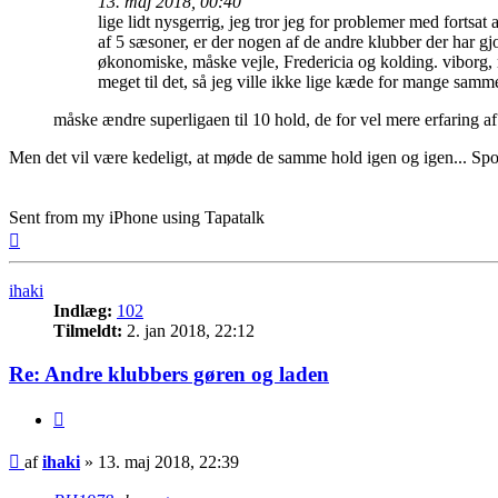
13. maj 2018, 00:40
lige lidt nysgerrig, jeg tror jeg for problemer med forts
af 5 sæsoner, er der nogen af de andre klubber der har gj
økonomiske, måske vejle, Fredericia og kolding. viborg, 
meget til det, så jeg ville ikke lige kæde for mange samm
måske ændre superligaen til 10 hold, de for vel mere erfaring af
Men det vil være kedeligt, at møde de samme hold igen og igen... Spon
Sent from my iPhone using Tapatalk
Top
ihaki
Indlæg:
102
Tilmeldt:
2. jan 2018, 22:12
Re: Andre klubbers gøren og laden
Citer
Indlæg
af
ihaki
»
13. maj 2018, 22:39