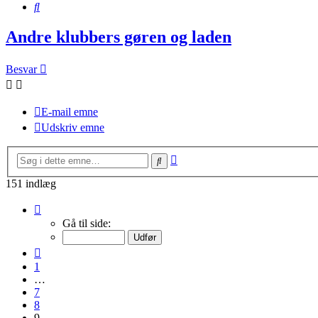
Søg
Andre klubbers gøren og laden
Besvar
E-mail emne
Udskriv emne
Avanceret
Søg
søgning
151 indlæg
Side
9
Gå til side:
af
11
Forrige
1
…
7
8
9