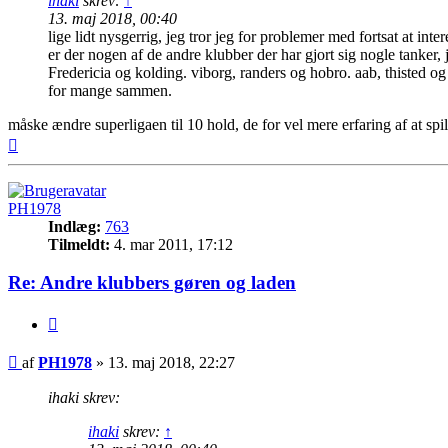
ihaki
skrev:
↑
13. maj 2018, 00:40
lige lidt nysgerrig, jeg tror jeg for problemer med fortsat at i
er der nogen af de andre klubber der har gjort sig nogle tanker
Fredericia og kolding. viborg, randers og hobro. aab, thisted og
for mange sammen.
måske ændre superligaen til 10 hold, de for vel mere erfaring af at sp
Top
PH1978
Indlæg:
763
Tilmeldt:
4. mar 2011, 17:12
Re: Andre klubbers gøren og laden
Citer
Indlæg
af
PH1978
»
13. maj 2018, 22:27
ihaki skrev:
ihaki
skrev:
↑