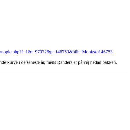
wtopic.php?f=1&t=97072&p=146753&hilit=Moniz#p146753
de kurve i de seneste år, mens Randers er på vej nedad bakken.