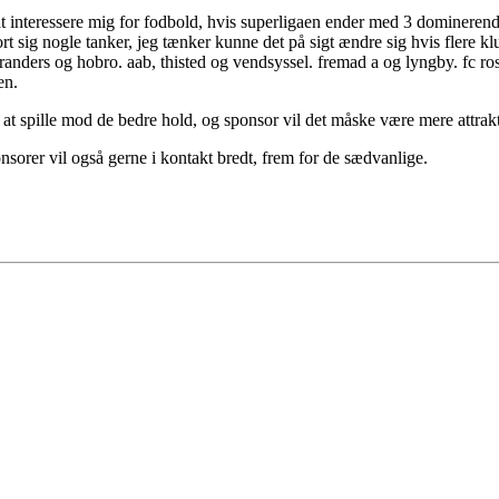
at at interessere mig for fodbold, hvis superligaen ender med 3 domineren
ort sig nogle tanker, jeg tænker kunne det på sigt ændre sig hvis flere 
randers og hobro. aab, thisted og vendsyssel. fremad a og lyngby. fc ro
en.
 at spille mod de bedre hold, og sponsor vil det måske være mere attrak
sorer vil også gerne i kontakt bredt, frem for de sædvanlige.