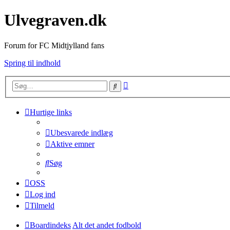
Ulvegraven.dk
Forum for FC Midtjylland fans
Spring til indhold
Avanceret
Søg
søgning
Hurtige links
Ubesvarede indlæg
Aktive emner
Søg
OSS
Log ind
Tilmeld
Boardindeks
Alt det andet fodbold