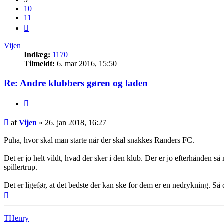
10
11
Næste
Vijen
Indlæg:
1170
Tilmeldt:
6. mar 2016, 15:50
Re: Andre klubbers gøren og laden
Citer
Indlæg
af
Vijen
»
26. jan 2018, 16:27
Puha, hvor skal man starte når der skal snakkes Randers FC.
Det er jo helt vildt, hvad der sker i den klub. Der er jo efterhånden så
spillertrup.
Det er ligefør, at det bedste der kan ske for dem er en nedrykning. S
Top
THenry