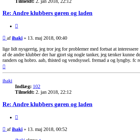
Tilmeldt:
2. jan 2018, 22:12
Re: Andre klubbers gøren og laden
Citer
Indlæg
af
ihaki
»
13. maj 2018, 00:40
lige lidt nysgerrig, jeg tror jeg for problemer med fortsat at interes
af de andre klubber der har gjort sig nogle tanker, jeg tænker kunne d
randers og hobro. aab, thisted og vendsyssel. fremad a og lyngby. fc r
Top
ihaki
Indlæg:
102
Tilmeldt:
2. jan 2018, 22:12
Re: Andre klubbers gøren og laden
Citer
Indlæg
af
ihaki
»
13. maj 2018, 00:52