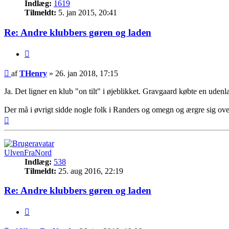
Indlæg:
1619
Tilmeldt:
5. jan 2015, 20:41
Re: Andre klubbers gøren og laden
Citer
Indlæg
af
THenry
»
26. jan 2018, 17:15
Ja. Det ligner en klub "on tilt" i øjeblikket. Gravgaard købte en ude
Der må i øvrigt sidde nogle folk i Randers og omegn og ærgre sig ov
Top
UlvenFraNord
Indlæg:
538
Tilmeldt:
25. aug 2016, 22:19
Re: Andre klubbers gøren og laden
Citer