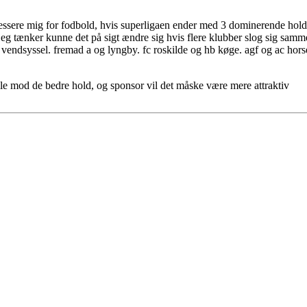
nteressere mig for fodbold, hvis superligaen ender med 3 dominerende hol
, jeg tænker kunne det på sigt ændre sig hvis flere klubber slog sig sa
 vendsyssel. fremad a og lyngby. fc roskilde og hb køge. agf og ac horsen
ille mod de bedre hold, og sponsor vil det måske være mere attraktiv