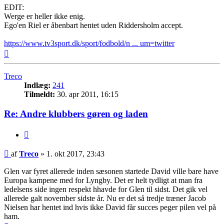
EDIT:
Werge er heller ikke enig.
Ego'en Riel er åbenbart hentet uden Riddersholm accept.
https://www.tv3sport.dk/sport/fodbold/n ... um=twitter
Top
Treco
Indlæg:
241
Tilmeldt:
30. apr 2011, 16:15
Re: Andre klubbers gøren og laden
Citer
Indlæg
af
Treco
»
1. okt 2017, 23:43
Glen var fyret allerede inden sæsonen startede David ville bare have
Europa kampene med for Lyngby. Det er helt tydligt at man fra
ledelsens side ingen respekt hhavde for Glen til sidst. Det gik vel
allerede galt november sidste år. Nu er det så tredje træner Jacob
Nielsen har hentet ind hvis ikke David får succes peger pilen vel på
ham.