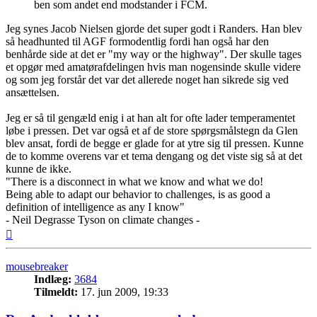
ben som andet end modstander i FCM.
Jeg synes Jacob Nielsen gjorde det super godt i Randers. Han blev
så headhunted til AGF formodentlig fordi han også har den
benhårde side at det er "my way or the highway". Der skulle tages
et opgør med amatørafdelingen hvis man nogensinde skulle videre
og som jeg forstår det var det allerede noget han sikrede sig ved
ansættelsen.
Jeg er så til gengæld enig i at han alt for ofte lader temperamentet
løbe i pressen. Det var også et af de store spørgsmålstegn da Glen
blev ansat, fordi de begge er glade for at ytre sig til pressen. Kunne
de to komme overens var et tema dengang og det viste sig så at det
kunne de ikke.
"There is a disconnect in what we know and what we do!
Being able to adapt our behavior to challenges, is as good a
definition of intelligence as any I know"
- Neil Degrasse Tyson on climate changes -
Top
mousebreaker
Indlæg:
3684
Tilmeldt:
17. jun 2009, 19:33