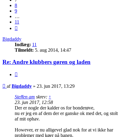
8
9
…
11
Næste
Bigdaddy
Indlæg:
11
Tilmeldt:
5. aug 2014, 14:47
Re: Andre klubbers gøren og laden
Citer
Indlæg
af
Bigdaddy
»
23. jun 2017, 13:29
Steffen am
skrev:
↑
23. jun 2017, 12:58
Der er nogle der kalder os for bonderøve,
nu er jeg en af dem der er ganske ok med det, og stolt
af mit ophav.
However, er nu alligevel glad nok for at vi ikke har
problemer med køer på banen.