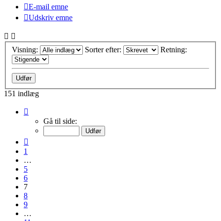
E-mail emne
Udskriv emne
Visning:
Sorter efter:
Retning:
151 indlæg
Side
7
Gå til side:
af
11
Forrige
1
…
5
6
7
8
9
…