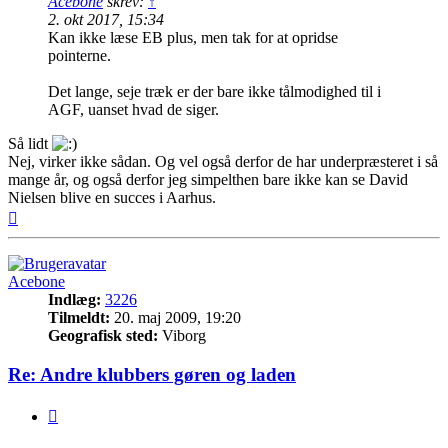
Acebone
skrev:
↑
2. okt 2017, 15:34
Kan ikke læse EB plus, men tak for at opridse
pointerne.
Det lange, seje træk er der bare ikke tålmodighed til i
AGF, uanset hvad de siger.
Så lidt
Nej, virker ikke sådan. Og vel også derfor de har underpræsteret i så
mange år, og også derfor jeg simpelthen bare ikke kan se David
Nielsen blive en succes i Aarhus.
Top
Acebone
Indlæg:
3226
Tilmeldt:
20. maj 2009, 19:20
Geografisk sted:
Viborg
Re: Andre klubbers gøren og laden
Citer