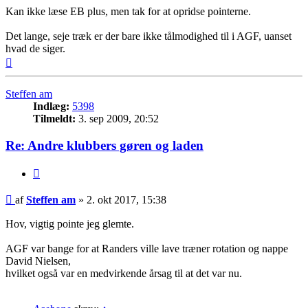
Kan ikke læse EB plus, men tak for at opridse pointerne.
Det lange, seje træk er der bare ikke tålmodighed til i AGF, uanset
hvad de siger.
Top
Steffen am
Indlæg:
5398
Tilmeldt:
3. sep 2009, 20:52
Re: Andre klubbers gøren og laden
Citer
Indlæg
af
Steffen am
»
2. okt 2017, 15:38
Hov, vigtig pointe jeg glemte.
AGF var bange for at Randers ville lave træner rotation og nappe
David Nielsen,
hvilket også var en medvirkende årsag til at det var nu.