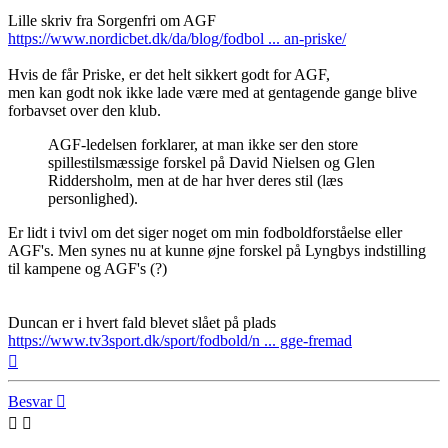
Lille skriv fra Sorgenfri om AGF
https://www.nordicbet.dk/da/blog/fodbol ... an-priske/
Hvis de får Priske, er det helt sikkert godt for AGF,
men kan godt nok ikke lade være med at gentagende gange blive
forbavset over den klub.
AGF-ledelsen forklarer, at man ikke ser den store
spillestilsmæssige forskel på David Nielsen og Glen
Riddersholm, men at de har hver deres stil (læs
personlighed).
Er lidt i tvivl om det siger noget om min fodboldforståelse eller
AGF's. Men synes nu at kunne øjne forskel på Lyngbys indstilling
til kampene og AGF's (?)
Duncan er i hvert fald blevet slået på plads
https://www.tv3sport.dk/sport/fodbold/n ... gge-fremad
Top
Besvar