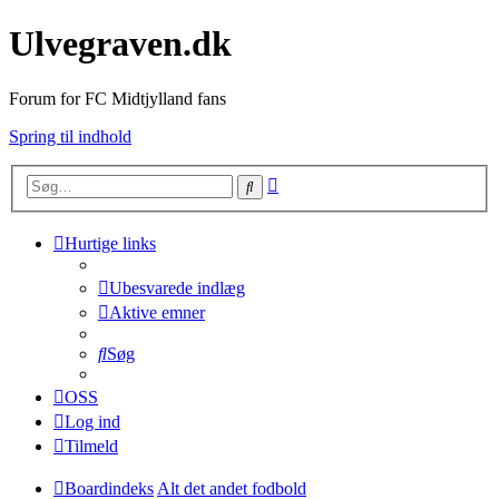
Ulvegraven.dk
Forum for FC Midtjylland fans
Spring til indhold
Avanceret
Søg
søgning
Hurtige links
Ubesvarede indlæg
Aktive emner
Søg
OSS
Log ind
Tilmeld
Boardindeks
Alt det andet fodbold