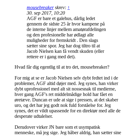
mousebreaker
skrev:
↑
30. sep 2017, 10:20
AGF er bare et galehus, dårlig ledet
gennem de sidste 25 år hvor kampene på
de interne linjer mellem amatørafdelingen
og den profesionelle har ødlagt alle
muligheder for fremskridt . Den slags
sætter sine spor. Jeg har dog tiltro til at
Jacob Nielsen kan få vendt skuden (eller
rettere er i gang med det).
Hvad får dig egentlig til at tro det, mousebreaker?
For mig at se er Jacob Nielsen selv dybt fedtet ind i de
problemer, AGF altid døjer med. Jeg synes, han virker
dybt uprofessionel med alt sit nossesnak til medierne,
hver gang AGF's ret middelmådige hold har fået en
øretæve. Duncan er ude at sige i pressen, at det skaber
uro, og det har jeg godt nok fuld forståelse for. Jeg
synes, det er vildt upassende for en direktør med alle de
desperate udtalelser.
Derudover virker JN bare som et usympatisk
menneske, må jeg sige. Jeg håber aldrig, han sætter sine