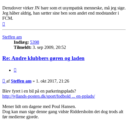
Derudover virker JN bare som et usympatisk menneske, må jeg sige.
Jeg håber aldrig, han sætter sine ben som andet end modstander i
FCM.
Top
Steffen am
Indlæg:
5398
Tilmeldt:
3. sep 2009, 20:52
Re: Andre klubbers gøren og laden
Citer
Indlæg
af
Steffen am
»
1. okt 2017, 21:26
Blev fyret i en bil på en parkeringsplads?
http://jyllands-posten.dk/sport/fodbold ... en-pplads/
Mener lidt om dagene med Poul Hansen.
Dog kan man sige denne gang vidste Riddersholm det dog trods alt
før medierne gjorde.