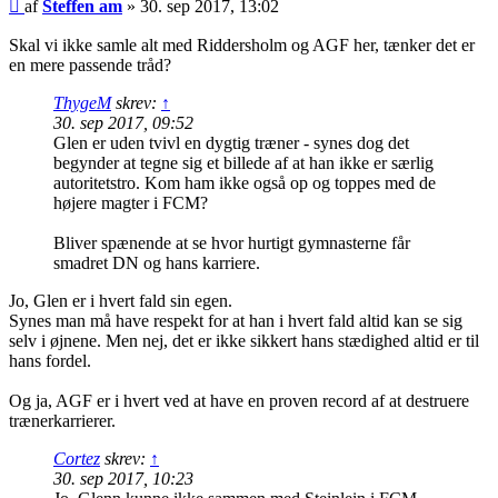
Indlæg
af
Steffen am
»
30. sep 2017, 13:02
Skal vi ikke samle alt med Riddersholm og AGF her, tænker det er
en mere passende tråd?
ThygeM
skrev:
↑
30. sep 2017, 09:52
Glen er uden tvivl en dygtig træner - synes dog det
begynder at tegne sig et billede af at han ikke er særlig
autoritetstro. Kom ham ikke også op og toppes med de
højere magter i FCM?
Bliver spænende at se hvor hurtigt gymnasterne får
smadret DN og hans karriere.
Jo, Glen er i hvert fald sin egen.
Synes man må have respekt for at han i hvert fald altid kan se sig
selv i øjnene. Men nej, det er ikke sikkert hans stædighed altid er til
hans fordel.
Og ja, AGF er i hvert ved at have en proven record af at destruere
trænerkarrierer.
Cortez
skrev:
↑
30. sep 2017, 10:23