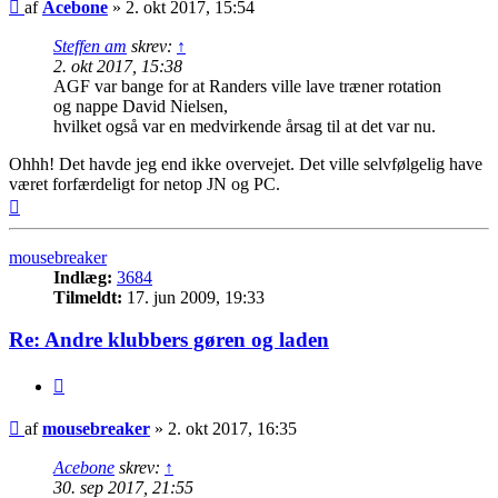
Indlæg
af
Acebone
»
2. okt 2017, 15:54
Steffen am
skrev:
↑
2. okt 2017, 15:38
AGF var bange for at Randers ville lave træner rotation
og nappe David Nielsen,
hvilket også var en medvirkende årsag til at det var nu.
Ohhh! Det havde jeg end ikke overvejet. Det ville selvfølgelig have
været forfærdeligt for netop JN og PC.
Top
mousebreaker
Indlæg:
3684
Tilmeldt:
17. jun 2009, 19:33
Re: Andre klubbers gøren og laden
Citer
Indlæg
af
mousebreaker
»
2. okt 2017, 16:35
Acebone
skrev:
↑
30. sep 2017, 21:55