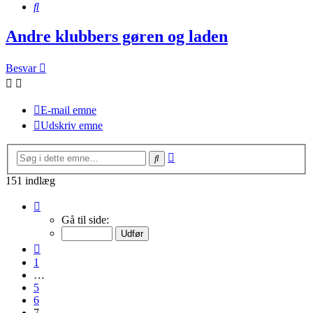
Søg
Andre klubbers gøren og laden
Besvar
E-mail emne
Udskriv emne
Avanceret
Søg
søgning
151 indlæg
Side
7
Gå til side:
af
11
Forrige
1
…
5
6
7