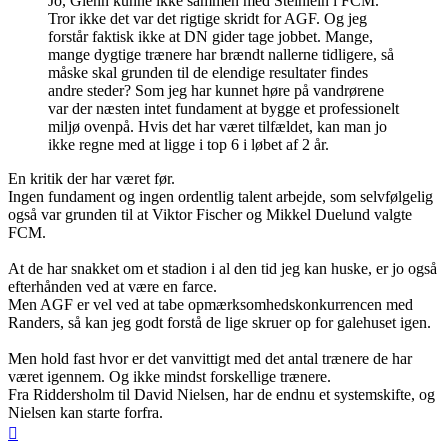
Jo, Glenn kunne ikke sammen med Steinlein i FCM.
Tror ikke det var det rigtige skridt for AGF. Og jeg
forstår faktisk ikke at DN gider tage jobbet. Mange,
mange dygtige trænere har brændt nallerne tidligere, så
måske skal grunden til de elendige resultater findes
andre steder? Som jeg har kunnet høre på vandrørene
var der næsten intet fundament at bygge et professionelt
miljø ovenpå. Hvis det har været tilfældet, kan man jo
ikke regne med at ligge i top 6 i løbet af 2 år.
En kritik der har været før.
Ingen fundament og ingen ordentlig talent arbejde, som selvfølgelig
også var grunden til at Viktor Fischer og Mikkel Duelund valgte
FCM.
At de har snakket om et stadion i al den tid jeg kan huske, er jo også
efterhånden ved at være en farce.
Men AGF er vel ved at tabe opmærksomhedskonkurrencen med
Randers, så kan jeg godt forstå de lige skruer op for galehuset igen.
Men hold fast hvor er det vanvittigt med det antal trænere de har
været igennem. Og ikke mindst forskellige trænere.
Fra Riddersholm til David Nielsen, har de endnu et systemskifte, og
Nielsen kan starte forfra.
Top