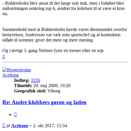
- Riddersholm blev ansat til det lange seje trak, men i forløbet blev
målsætningen omkring top 6, ændret fra ledelsen til at være et krav
nu.
Sammenhold med at Riddersholm havde været åbenmundet overfor
bestyrelsen, Andersson var væk som sportschef og at kontrakten
udløb til sommer, giver det mere og mere mening.
Og i øvrigt 3. gang Nielsen fyrer en træner efter en sejr.
Top
Acebone
Indlæg:
3226
Tilmeldt:
20. maj 2009, 19:20
Geografisk sted:
Viborg
Re: Andre klubbers gøren og laden
Citer
Indlæg
af
Acebone
»
2. okt 2017, 15:34