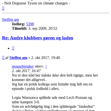
- Neil Degrasse Tyson on climate changes -
Top
Steffen am
Indlæg:
5398
Tilmeldt:
3. sep 2009, 20:52
Re: Andre klubbers gøren og laden
Citer
Indlæg
af
Steffen am
»
2. okt 2017, 19:40
mousebreaker
skrev:
↑
2. okt 2017, 16:47
Nu er den tråd her måske ikke den helt rigtige, men her
kommer det alligevel..
Jeg har en polsk kollega som fortalte mig lidt om en
episode i polsk fodbold i aftes.
Legia Warszawa spillede ude mod Lech Poznan og
tabte kampen 3-0.
Som en selvfølgelig ting i den splittergale "fankultur"
de har i Polen, så blev spillerbussen så stoppet af ders