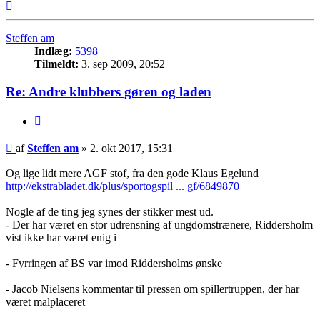
Top
Steffen am
Indlæg:
5398
Tilmeldt:
3. sep 2009, 20:52
Re: Andre klubbers gøren og laden
Citer
Indlæg
af
Steffen am
»
2. okt 2017, 15:31
Og lige lidt mere AGF stof, fra den gode Klaus Egelund
http://ekstrabladet.dk/plus/sportogspil ... gf/6849870
Nogle af de ting jeg synes der stikker mest ud.
- Der har været en stor udrensning af ungdomstrænere, Riddersholm
vist ikke har været enig i
- Fyrringen af BS var imod Riddersholms ønske
- Jacob Nielsens kommentar til pressen om spillertruppen, der har
været malplaceret