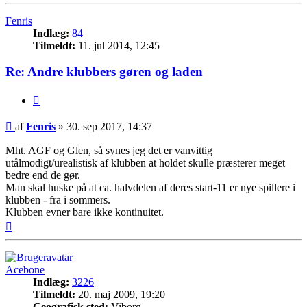
Fenris
Indlæg:
84
Tilmeldt:
11. jul 2014, 12:45
Re: Andre klubbers gøren og laden
Citer
Indlæg
af
Fenris
»
30. sep 2017, 14:37
Mht. AGF og Glen, så synes jeg det er vanvittig
utålmodigt/urealistisk af klubben at holdet skulle præsterer meget
bedre end de gør.
Man skal huske på at ca. halvdelen af deres start-11 er nye spillere i
klubben - fra i sommers.
Klubben evner bare ikke kontinuitet.
Top
Acebone
Indlæg:
3226
Tilmeldt:
20. maj 2009, 19:20
Geografisk sted:
Viborg