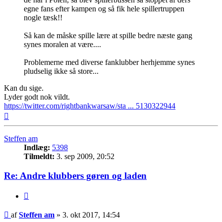
egne fans efter kampen og så fik hele spillertruppen
nogle tæsk!!
Så kan de måske spille lære at spille bedre næste gang
synes moralen at være....
Problemerne med diverse fanklubber herhjemme synes
pludselig ikke så store...
Kan du sige.
Lyder godt nok vildt.
https://twitter.com/rightbankwarsaw/sta ... 5130322944
Top
Steffen am
Indlæg:
5398
Tilmeldt:
3. sep 2009, 20:52
Re: Andre klubbers gøren og laden
Citer
Indlæg
af
Steffen am
»
3. okt 2017, 14:54