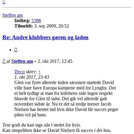
Top
Steffen am
Indlæg:
5398
Tilmeldt:
3. sep 2009, 20:52
Re: Andre klubbers gøren og laden
Citer
Indlæg
af
Steffen am
»
2. okt 2017, 12:45
Treco
skrev:
↑
1. okt 2017, 23:43
Glen var fyret allerede inden sæsonen startede David
ville bare have Europa kampene med for Lyngby. Det
er helt tydligt at man fra ledelsens side ingen respekt
hhavde for Glen til sidst. Det gik vel allerede galt
november sidste år. Nu er det så tredje træner Jacob
Nielsen har hentet ind hvis ikke David får succes peger
pilen vel på ham.
Tror godt du kan sige når i stedet for hvis.
Kan simpelthen ikke se David Nielsen få succes i det hus.