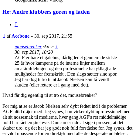
Re: Andre klubbers gøren og laden
Citer
Indlæg
af
Acebone
»
30. sep 2017, 21:55
mousebreaker
skrev:
↑
30. sep 2017, 10:20
AGF er bare et galehus, dårlig ledet gennem de sidste
25 år hvor kampene på de interne linjer mellem
amatørafdelingen og den profesionelle har ødlagt alle
muligheder for fremskridt . Den slags sætter sine spor.
Jeg har dog tiltro til at Jacob Nielsen kan få vendt
skuden (eller rettere er i gang med det).
Hvad får dig egentlig til at tro det, mousebreaker?
For mig at se er Jacob Nielsen selv dybt fedtet ind i de problemer,
AGF altid døjer med. Jeg synes, han virker dybt uprofessionel med
alt sit nossesnak til medierne, hver gang AGF's ret middelmådige
hold har fået en øretæve. Duncan er ude at sige i pressen, at det
skaber uro, og det har jeg godt nok fuld forståelse for. Jeg synes, det
er vildt upassende for en direktør med alle de desperate udtalelser.