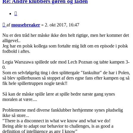
Re: Andre klubbers gøren og laden
Citer
Indlæg
af
mousebreaker
»
2. okt 2017, 16:47
Nu er den tråd her måske ikke den helt rigtige, men her kommer det
alligevel..
Jeg har en polsk kollega som fortalte mig lidt om en episode i polsk
fodbold i aftes.
Legia Warszawa spillede ude mod Lech Poznan og tabte kampen 3-
0.
Som en selvfølgelig ting i den splittergale "fankultur" de har i Polen,
så blev spillerbussen så stoppet af ders egne fans efter kampen og så
fik hele spillertruppen nogle tæsk!!
Så kan de måske spille lære at spille bedre næste gang synes
moralen at være....
Problemerne med diverse fanklubber herhjemme synes pludselig
ikke så store...
"There is a disconnect in what we know and what we do!
Being able to adapt our behavior to challenges, is as good a
definition of intelligence as any I know"