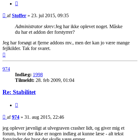
Citer
Indlæg
af
Stoffer
»
23. jul 2015, 09:35
Administrator skrev:
Jeg har ikke oplevet noget. Måske
du har et addon der forstyrrer?
Jeg har forsøgt at fjerne addons mv., men der kan jo være mange
fejlkilder. Tak for svaret.
Top
974
Indlæg:
1998
Tilmeldt:
28. feb 2009, 01:04
Re: Stabilitet
Citer
Indlæg
af
974
»
31. aug 2015, 22:46
jeg oplever jævnligt at ulvegraven crasher lidt, og giver mig et
forum, hvor der ikke er nogen indlæg at kunne læse - alt tekst
forsvinder der hvor der skulle være emner