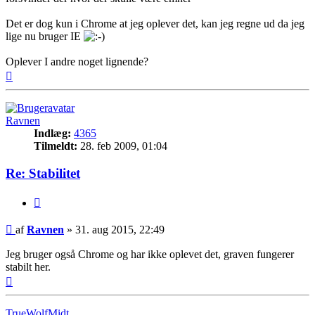
Det er dog kun i Chrome at jeg oplever det, kan jeg regne ud da jeg
lige nu bruger IE
Oplever I andre noget lignende?
Top
Ravnen
Indlæg:
4365
Tilmeldt:
28. feb 2009, 01:04
Re: Stabilitet
Citer
Indlæg
af
Ravnen
»
31. aug 2015, 22:49
Jeg bruger også Chrome og har ikke oplevet det, graven fungerer
stabilt her.
Top
TrueWolfMidt