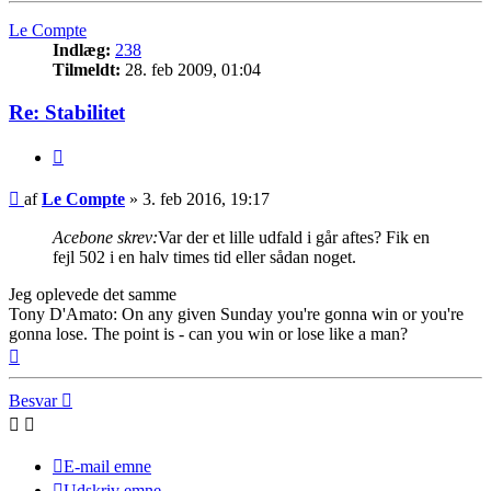
Le Compte
Indlæg:
238
Tilmeldt:
28. feb 2009, 01:04
Re: Stabilitet
Citer
Indlæg
af
Le Compte
»
3. feb 2016, 19:17
Acebone skrev:
Var der et lille udfald i går aftes? Fik en
fejl 502 i en halv times tid eller sådan noget.
Jeg oplevede det samme
Tony D'Amato: On any given Sunday you're gonna win or you're
gonna lose. The point is - can you win or lose like a man?
Top
Besvar
E-mail emne
Udskriv emne