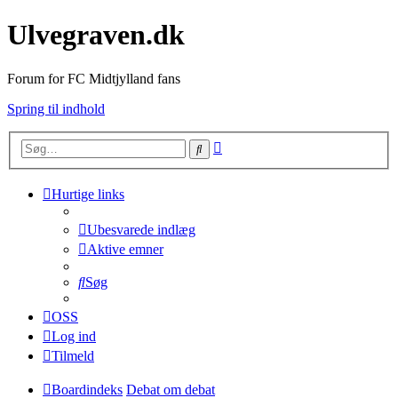
Ulvegraven.dk
Forum for FC Midtjylland fans
Spring til indhold
Avanceret
Søg
søgning
Hurtige links
Ubesvarede indlæg
Aktive emner
Søg
OSS
Log ind
Tilmeld
Boardindeks
Debat om debat