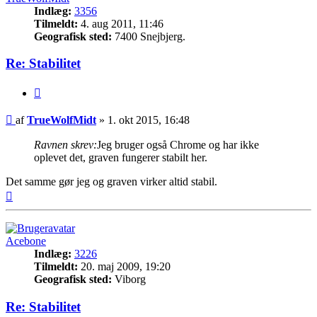
Indlæg:
3356
Tilmeldt:
4. aug 2011, 11:46
Geografisk sted:
7400 Snejbjerg.
Re: Stabilitet
Citer
Indlæg
af
TrueWolfMidt
»
1. okt 2015, 16:48
Ravnen skrev:
Jeg bruger også Chrome og har ikke
oplevet det, graven fungerer stabilt her.
Det samme gør jeg og graven virker altid stabil.
Top
Acebone
Indlæg:
3226
Tilmeldt:
20. maj 2009, 19:20
Geografisk sted:
Viborg
Re: Stabilitet