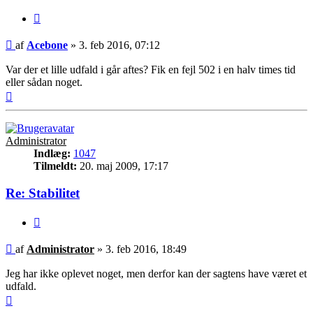
Citer
Indlæg
af
Acebone
»
3. feb 2016, 07:12
Var der et lille udfald i går aftes? Fik en fejl 502 i en halv times tid
eller sådan noget.
Top
Administrator
Indlæg:
1047
Tilmeldt:
20. maj 2009, 17:17
Re: Stabilitet
Citer
Indlæg
af
Administrator
»
3. feb 2016, 18:49
Jeg har ikke oplevet noget, men derfor kan der sagtens have været et
udfald.
Top