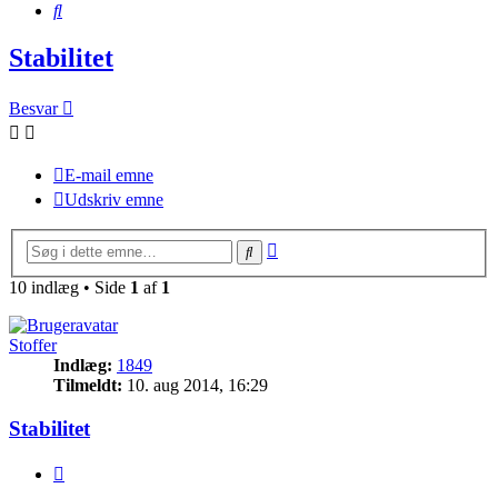
Søg
Stabilitet
Besvar
E-mail emne
Udskriv emne
Avanceret
Søg
søgning
10 indlæg • Side
1
af
1
Stoffer
Indlæg:
1849
Tilmeldt:
10. aug 2014, 16:29
Stabilitet
Citer