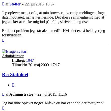
Indlæg
af
Stoffer
»
22. jul 2015, 10:57
Jeg oplever meget ofte, at min browser giver mig meldingen: Ingen
data modtaget, når jeg er herinde. Det sker i sammenhæng med at
jeg ønsker at clicke mig ind på tråde, skrive indlæg osv.
Er det et problem jeg står alene med? - Hvis det er, så beklager jeg
forstyrrelsen.
Top
Administrator
Indlæg:
1047
Tilmeldt:
20. maj 2009, 17:17
Re: Stabilitet
Citer
Indlæg
af
Administrator
»
22. jul 2015, 11:16
Jeg har ikke oplevet noget. Måske du har et addon der forstyrrer?
Top