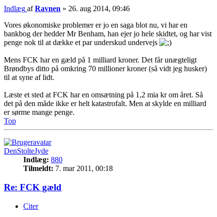
Indlæg
af
Ravnen
»
26. aug 2014, 09:46
Vores økonomiske problemer er jo en saga blot nu, vi har en
bankbog der hedder Mr Benham, han ejer jo hele skidtet, og har vist
penge nok til at dække et par underskud undervejs
Mens FCK har en gæld på 1 milliard kroner. Det får unægteligt
Brøndbys ditto på omkring 70 millioner kroner (så vidt jeg husker)
til at syne af lidt.
Læste et sted at FCK har en omsætning på 1,2 mia kr om året. Så
det på den måde ikke er helt katastrofalt. Men at skylde en milliard
er sørme mange penge.
Top
DenStolteJyde
Indlæg:
880
Tilmeldt:
7. mar 2011, 00:18
Re: FCK gæld
Citer