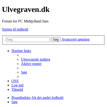
Ulvegraven.dk
Forum for FC Midtjylland fans
Spring til indhold
Avanceret søgning
Søg
Hurtige links
Ubesvarede indlæg
Aktive emner
Søg
OSS
Log ind
Tilmeld
Boardindeks
Alt det andet fodbold
Søg