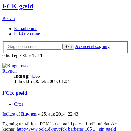
FCK gæld
Besvar
E-mail emne
Udskriv emne
Avanceret søgning
Søg
9 indlæg • Side
1
af
1
Ravnen
Indlæg:
4365
Tilmeldt:
28. feb 2009, 01:04
FCK gæld
Citer
Indlæg
af
Ravnen
»
25. aug 2014, 22:43
Egentlig ret vildt, at FCK har en gæld på ca. 1 milliard danske
kroner:
http://www.bold.dk/nyt/fck-barberer-105 ... -sin-gaeld