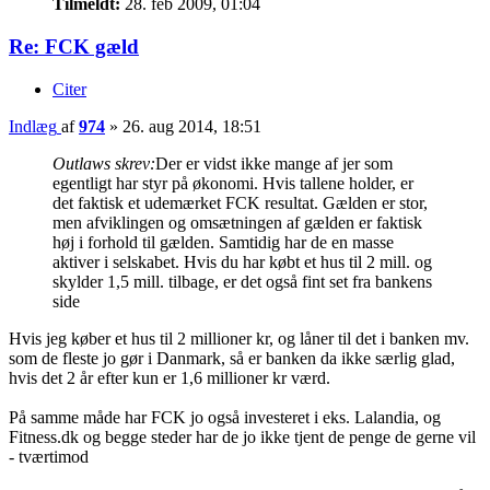
Tilmeldt:
28. feb 2009, 01:04
Re: FCK gæld
Citer
Indlæg
af
974
»
26. aug 2014, 18:51
Outlaws skrev:
Der er vidst ikke mange af jer som
egentligt har styr på økonomi. Hvis tallene holder, er
det faktisk et udemærket FCK resultat. Gælden er stor,
men afviklingen og omsætningen af gælden er faktisk
høj i forhold til gælden. Samtidig har de en masse
aktiver i selskabet. Hvis du har købt et hus til 2 mill. og
skylder 1,5 mill. tilbage, er det også fint set fra bankens
side
Hvis jeg køber et hus til 2 millioner kr, og låner til det i banken mv.
som de fleste jo gør i Danmark, så er banken da ikke særlig glad,
hvis det 2 år efter kun er 1,6 millioner kr værd.
På samme måde har FCK jo også investeret i eks. Lalandia, og
Fitness.dk og begge steder har de jo ikke tjent de penge de gerne vil
- tværtimod