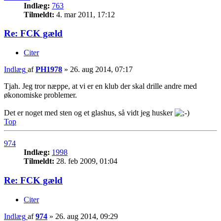
Indlæg:
763
Tilmeldt:
4. mar 2011, 17:12
Re: FCK gæld
Citer
Indlæg
af
PH1978
»
26. aug 2014, 07:17
Tjah. Jeg tror næppe, at vi er en klub der skal drille andre med
økonomiske problemer.
Det er noget med sten og et glashus, så vidt jeg husker
Top
974
Indlæg:
1998
Tilmeldt:
28. feb 2009, 01:04
Re: FCK gæld
Citer
Indlæg
af
974
»
26. aug 2014, 09:29