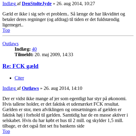
Indlæg
af
DenStolteJyde
»
26. aug 2014, 10:27
Gæld er ikke i sig selv et problem.. Så længe de har likviditet og
betaler deres regninger (og afdrag) til tiden er det fuldstændig
ligemeget..
Top
Outlaws
Indlæg:
40
Tilmeldt:
20. maj 2009, 14:33
Re: FCK gæld
Citer
Indlæg
af
Outlaws
»
26. aug 2014, 14:10
Der er vidst ikke mange af jer som egentligt har styr på økonomi.
Hvis tallene holder, er det faktisk et udemærket FCK resultat.
Gælden er stor, men afviklingen og omsætningen af gælden er
faktisk høj i forhold til gælden. Samtidig har de en masse aktiver i
selskabet. Hvis du har købt et hus til 2 mill. og skylder 1,5 mill.
tilbage, er det også fint set fra bankens side
Top