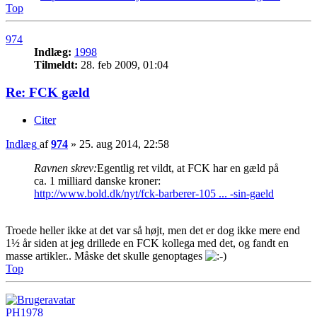
Top
974
Indlæg:
1998
Tilmeldt:
28. feb 2009, 01:04
Re: FCK gæld
Citer
Indlæg
af
974
»
25. aug 2014, 22:58
Ravnen skrev:
Egentlig ret vildt, at FCK har en gæld på
ca. 1 milliard danske kroner:
http://www.bold.dk/nyt/fck-barberer-105 ... -sin-gaeld
Troede heller ikke at det var så højt, men det er dog ikke mere end
1½ år siden at jeg drillede en FCK kollega med det, og fandt en
masse artikler.. Måske det skulle genoptages
Top
PH1978