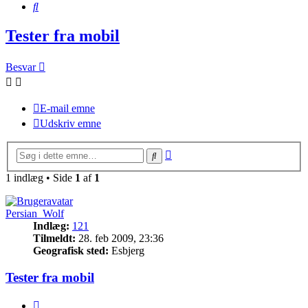
Søg
Tester fra mobil
Besvar
E-mail emne
Udskriv emne
Avanceret
Søg
søgning
1 indlæg • Side
1
af
1
Persian_Wolf
Indlæg:
121
Tilmeldt:
28. feb 2009, 23:36
Geografisk sted:
Esbjerg
Tester fra mobil
Citer