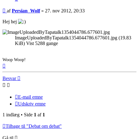
Indlæg
af
Persian_Wolf
»
27. nov 2012, 20:33
Hej hej
ImageUploadedByTapatalk1354044786.677601.jpg (19.83
KiB) Vist 5288 gange
Woop Woop!
Top
Besvar
E-mail emne
Udskriv emne
1 indlæg • Side
1
af
1
Tilbage til "Debat om debat"
Gå til