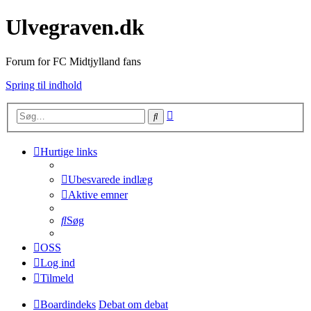
Ulvegraven.dk
Forum for FC Midtjylland fans
Spring til indhold
Avanceret
Søg
søgning
Hurtige links
Ubesvarede indlæg
Aktive emner
Søg
OSS
Log ind
Tilmeld
Boardindeks
Debat om debat