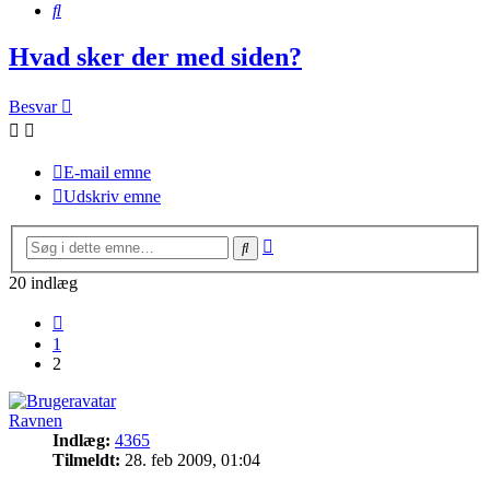
Søg
Hvad sker der med siden?
Besvar
E-mail emne
Udskriv emne
Avanceret
Søg
søgning
20 indlæg
Forrige
1
2
Ravnen
Indlæg:
4365
Tilmeldt:
28. feb 2009, 01:04