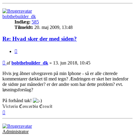
bobthebuilder_dk
Indlæg:
585
Tilmeldt:
20. maj 2009, 13:48
Re: Hvad sker der med siden?
Citer
Indlæg
af
bobthebuilder_dk
»
13. jun 2018, 10:45
Hvis jeg åbner ulvegraven på min Iphone - så er alle citerede
kommentarer dækket til med tegn? Ændringen er sket her indenfor
de sidste par måneder? er der andre som har dette problem? evt.
løsningsforslag?
På forhånd tak!
𝕍𝔦𝔠𝔱𝔬𝔯𝔦𝔞 ℭ𝔬𝔫𝔠𝔬𝔯𝔡𝔦𝔞 ℭ𝔯𝔢𝔰𝔠𝔦𝔱
Top
Administrator