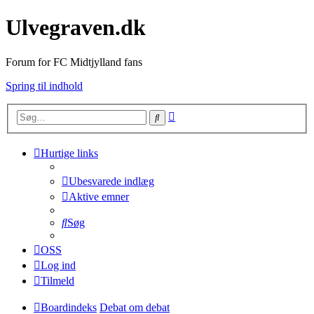
Ulvegraven.dk
Forum for FC Midtjylland fans
Spring til indhold
Avanceret
Søg
søgning
Hurtige links
Ubesvarede indlæg
Aktive emner
Søg
OSS
Log ind
Tilmeld
Boardindeks
Debat om debat