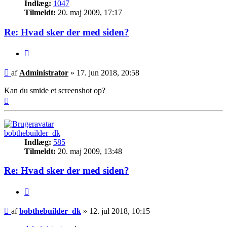
Indlæg:
1047
Tilmeldt:
20. maj 2009, 17:17
Re: Hvad sker der med siden?
Citer
Indlæg
af
Administrator
»
17. jun 2018, 20:58
Kan du smide et screenshot op?
Top
bobthebuilder_dk
Indlæg:
585
Tilmeldt:
20. maj 2009, 13:48
Re: Hvad sker der med siden?
Citer
Indlæg
af
bobthebuilder_dk
»
12. jul 2018, 10:15