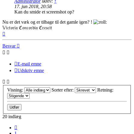
Administrator
skrev:
↑
17. jun 2018, 20:58
Kan du smide et screenshot op?
Nu er det væk og er tilbage til det gamle igen? !
𝕍𝔦𝔠𝔱𝔬𝔯𝔦𝔞 ℭ𝔬𝔫𝔠𝔬𝔯𝔡𝔦𝔞 ℭ𝔯𝔢𝔰𝔠𝔦𝔱
Top
Besvar
E-mail emne
Udskriv emne
Visning:
Sorter efter:
Retning:
20 indlæg
Forrige
1