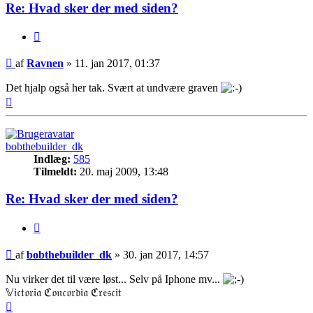
Re: Hvad sker der med siden?
Citer
Indlæg
af
Ravnen
»
11. jan 2017, 01:37
Det hjalp også her tak. Svært at undvære graven
Top
bobthebuilder_dk
Indlæg:
585
Tilmeldt:
20. maj 2009, 13:48
Re: Hvad sker der med siden?
Citer
Indlæg
af
bobthebuilder_dk
»
30. jan 2017, 14:57
Nu virker det til være løst... Selv på Iphone mv...
𝕍𝔦𝔠𝔱𝔬𝔯𝔦𝔞 ℭ𝔬𝔫𝔠𝔬𝔯𝔡𝔦𝔞 ℭ𝔯𝔢𝔰𝔠𝔦𝔱
Top