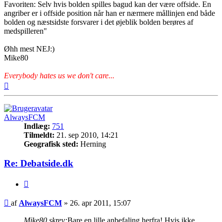
Favoriten: Selv hvis bolden spilles bagud kan der være offside. En
angriber er i offside position når han er nærmere mållinjen end både
bolden og næstsidste forsvarer i det øjeblik bolden berøres af
medspilleren"
Øhh mest NEJ:)
Mike80
Everybody hates us we don't care...
Top
AlwaysFCM
Indlæg:
751
Tilmeldt:
21. sep 2010, 14:21
Geografisk sted:
Herning
Re: Debatside.dk
Citer
Indlæg
af
AlwaysFCM
»
26. apr 2011, 15:07
Mike80 skrev:
Bare en lille anbefaling herfra! Hvis ikke