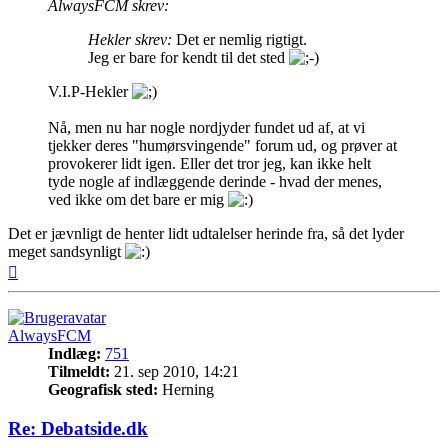
AlwaysFCM skrev:
Hekler skrev:
Det er nemlig rigtigt.
Jeg er bare for kendt til det sted
V.I.P-Hekler
Nå, men nu har nogle nordjyder fundet ud af, at vi
tjekker deres "humørsvingende" forum ud, og prøver at
provokerer lidt igen. Eller det tror jeg, kan ikke helt
tyde nogle af indlæggende derinde - hvad der menes,
ved ikke om det bare er mig
Det er jævnligt de henter lidt udtalelser herinde fra, så det lyder
meget sandsynligt
Top
AlwaysFCM
Indlæg:
751
Tilmeldt:
21. sep 2010, 14:21
Geografisk sted:
Herning
Re: Debatside.dk