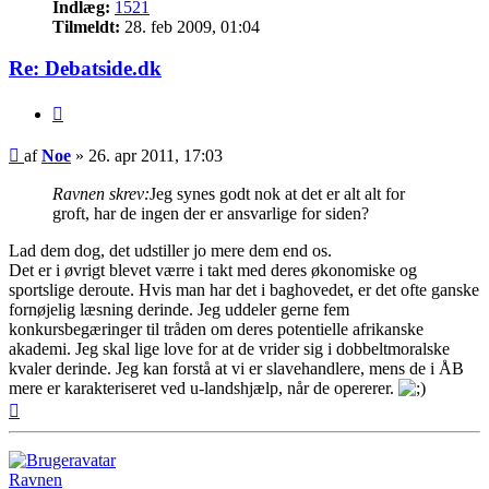
Indlæg:
1521
Tilmeldt:
28. feb 2009, 01:04
Re: Debatside.dk
Citer
Indlæg
af
Noe
»
26. apr 2011, 17:03
Ravnen skrev:
Jeg synes godt nok at det er alt alt for
groft, har de ingen der er ansvarlige for siden?
Lad dem dog, det udstiller jo mere dem end os.
Det er i øvrigt blevet værre i takt med deres økonomiske og
sportslige deroute. Hvis man har det i baghovedet, er det ofte ganske
fornøjelig læsning derinde. Jeg uddeler gerne fem
konkursbegæringer til tråden om deres potentielle afrikanske
akademi. Jeg skal lige love for at de vrider sig i dobbeltmoralske
kvaler derinde. Jeg kan forstå at vi er slavehandlere, mens de i ÅB
mere er karakteriseret ved u-landshjælp, når de opererer.
Top
Ravnen