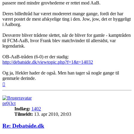
passere med mindre grovhederne er rettet mod AaB.
Deres billedtråd har været modereret mange gange, fordi der har
været postet de mest afskyelige ting i den. Jow, jow, det er hyggeligt
i Aalborg.
Desværre bliver trådene slettet, når de bliver for gamle - kamptråden
til FCM-AaB, hvor Frank blev matchvinder til allersidst, var
legendarisk.
OB-AaB-tråden (6-0) er der stadig:
http://debatside.dk/viewtopic.php?f=1&t=14032
Og ja, Hekler hader de også. Men han tager så nogle gange til
genmæle derinde.
Top
pr0j3ct
Indlæg:
1402
Tilmeldt:
13. apr 2010, 20:03
Re: Debatside.dk