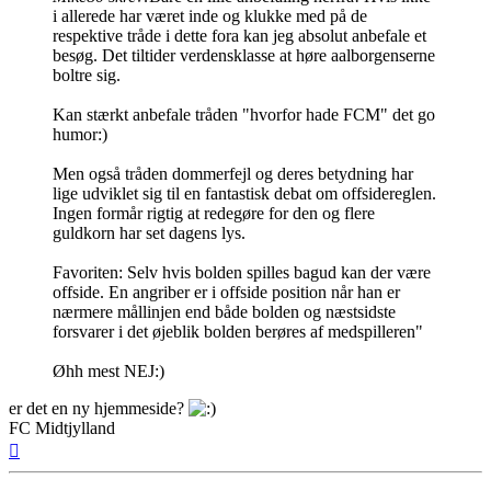
i allerede har været inde og klukke med på de
respektive tråde i dette fora kan jeg absolut anbefale et
besøg. Det tiltider verdensklasse at høre aalborgenserne
boltre sig.
Kan stærkt anbefale tråden "hvorfor hade FCM" det go
humor:)
Men også tråden dommerfejl og deres betydning har
lige udviklet sig til en fantastisk debat om offsidereglen.
Ingen formår rigtig at redegøre for den og flere
guldkorn har set dagens lys.
Favoriten: Selv hvis bolden spilles bagud kan der være
offside. En angriber er i offside position når han er
nærmere mållinjen end både bolden og næstsidste
forsvarer i det øjeblik bolden berøres af medspilleren"
Øhh mest NEJ:)
er det en ny hjemmeside?
FC Midtjylland
Top