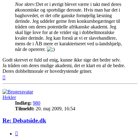
Noe skrev:
Det er i øvrigt blevet værre i takt med deres
økonomiske og sportslige deroute. Hvis man har det i
baghovedet, er det ofte ganske fornøjelig læsning
derinde. Jeg uddeler gerne fem konkursbegæringer til
tråden om deres potentielle afrikanske akademi. Jeg
skal lige love for at de vrider sig i dobbeltmoralske
kvaler derinde. Jeg kan forstå at vi er slavehandlere,
mens de i ÅB mere er karakteriseret ved u-landshjælp,
når de opererer.
Godt skrevet er fuld ud enig, kunne ikke sige det bedre selv.
Ja tråden om deres mulige akademi, det er klart en af de bedre.
Deres dobbeltmorale er hovedrystende griner.
Top
Hekler
Indlæg:
980
Tilmeldt:
20. maj 2009, 16:54
Re: Debatside.dk
Citer