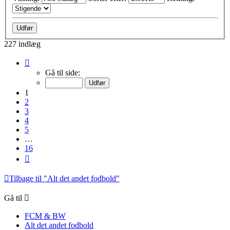
227 indlæg
Side
1
Gå til side:
af
16
1
2
3
4
5
…
16
Næste
Tilbage til "Alt det andet fodbold"
Gå til
FCM & BW
Alt det andet fodbold