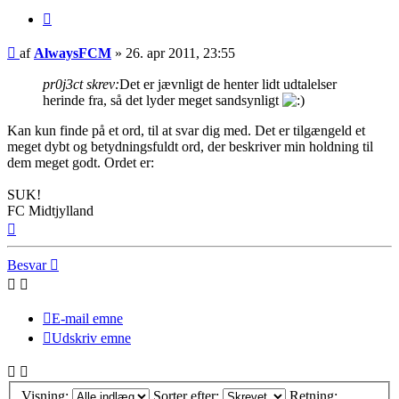
Citer
Indlæg
af
AlwaysFCM
»
26. apr 2011, 23:55
pr0j3ct skrev:
Det er jævnligt de henter lidt udtalelser
herinde fra, så det lyder meget sandsynligt
Kan kun finde på et ord, til at svar dig med. Det er tilgængeld et
meget dybt og betydningsfuldt ord, der beskriver min holdning til
dem meget godt. Ordet er:
SUK!
FC Midtjylland
Top
Besvar
E-mail emne
Udskriv emne
Visning:
Sorter efter:
Retning: