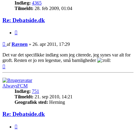
Indlæg:
4365
Tilmeldt:
28. feb 2009, 01:04
Re: Debatside.dk
Citer
Indlæg
af
Ravnen
»
26. apr 2011, 17:29
Det var det specifikke indlæg som jeg citerede, jeg synes var alt for
groft. Resten er jo ren legestue, små barnligheder
Top
AlwaysFCM
Indlæg:
751
Tilmeldt:
21. sep 2010, 14:21
Geografisk sted:
Herning
Re: Debatside.dk
Citer