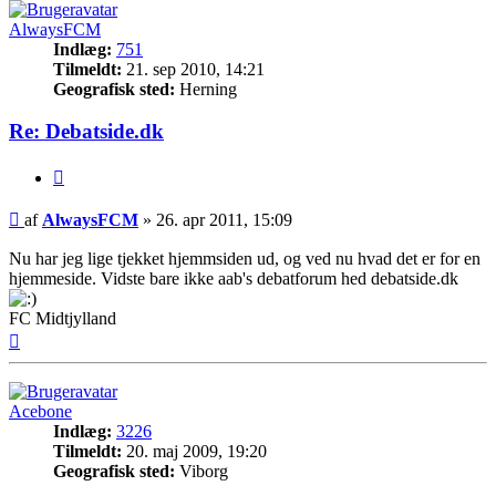
AlwaysFCM
Indlæg:
751
Tilmeldt:
21. sep 2010, 14:21
Geografisk sted:
Herning
Re: Debatside.dk
Citer
Indlæg
af
AlwaysFCM
»
26. apr 2011, 15:09
Nu har jeg lige tjekket hjemmsiden ud, og ved nu hvad det er for en
hjemmeside. Vidste bare ikke aab's debatforum hed debatside.dk
FC Midtjylland
Top
Acebone
Indlæg:
3226
Tilmeldt:
20. maj 2009, 19:20
Geografisk sted:
Viborg