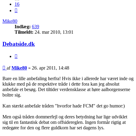
16
Næste
Mike80
Indlæg:
639
Tilmeldt:
24. mar 2010, 13:01
Debatside.dk
Citer
Indlæg
af
Mike80
»
26. apr 2011, 14:48
Bare en lille anbefaling herfra! Hvis ikke i allerede har været inde og
klukke med på de respektive tråde i dette fora kan jeg absolut
anbefale et besøg. Det tiltider verdensklasse at høre aalborgenserne
boltre sig.
Kan stærkt anbefale tråden "hvorfor hade FCM" det go humor:)
Men også tråden dommerfejl og deres betydning har lige udviklet
sig til en fantastisk debat om offsidereglen. Ingen formår rigtig at
redegøre for den og flere guldkorn har set dagens lys.