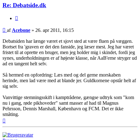
Re: Debatside.dk
Citer
Indlæg
af
Acebone
»
26. apr 2011, 16:15
Debatsiden har længe været et sjovt sted at være fluen på væggen.
Bortset fra 'graven er det den fanside, jeg læser mest. Jeg har været
fristet til at oprette en bruger, men jeg holder mig i skindet, fordi jeg
synes, underholdningen er af højeste klasse, når AaB'erne stryger ud
ad en tangent helt selv.
Så hermed en opfordring: Læs med og del gerne morskaben
herinde, men lad være med at blande jer. Guldkornene opstår helt af
sig selv.
Vanvittige stemningsskift i kamptrådene, gængse udtryk som "kom
nu i gang, røde pikhoveder" samt masser af had til Magnus
Pehrsson, Dennis Marshall, København og FCM. Det er ikke
småting.
Top