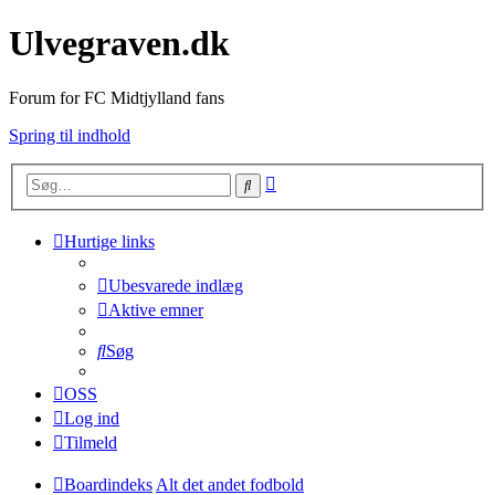
Ulvegraven.dk
Forum for FC Midtjylland fans
Spring til indhold
Avanceret
Søg
søgning
Hurtige links
Ubesvarede indlæg
Aktive emner
Søg
OSS
Log ind
Tilmeld
Boardindeks
Alt det andet fodbold