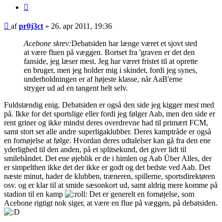
Citer
Indlæg
af
pr0j3ct
»
26. apr 2011, 19:36
Acebone skrev:
Debatsiden har længe været et sjovt sted
at være fluen på væggen. Bortset fra 'graven er det den
fanside, jeg læser mest. Jeg har været fristet til at oprette
en bruger, men jeg holder mig i skindet, fordi jeg synes,
underholdningen er af højeste klasse, når AaB'erne
stryger ud ad en tangent helt selv.
Fuldstændig enig. Debatsiden er også den side jeg kigger mest med
på. Ikke for det sportslige eller fordi jeg følger Aab, men den side er
rent griner og ikke mindst deres overdrevne had til primært FCM,
samt stort set alle andre superligaklubber. Deres kamptråde er også
en fornøjelse at følge. Hvordan deres udtalelser kan gå fra den ene
yderlighed til den anden, på et splitsekund, det giver lidt til
smilebåndet. Det ene øjeblik er de i himlen og Aab Über Alles, der
er simpelthen ikke det der ikke er godt og det bedste ved Aab. Det
næste minut, hader de klubben, træneren, spillerne, sportsdirektøren
osv. og er klar til at smide sæsonkort ud, samt aldrig mere komme på
stadion til en kamp
Det er generelt en fornøjelse, som
Acebone rigtigt nok siger, at være en flue på væggen, på debatsiden.