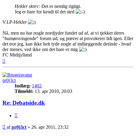
Hekler skrev:
Det er nemlig rigtigt.
Jeg er bare for kendt til det sted
V.I.P-Hekler
Nå, men nu har nogle nordjyder fundet ud af, at vi tjekker deres
"humørsvingende" forum ud, og prøver at provokerer lidt igen. Eller
det tror jeg, kan ikke helt tyde nogle af indlæggende derinde - hvad
der menes, ved ikke om det bare er mig
FC Midtjylland
Top
pr0j3ct
Indlæg:
1402
Tilmeldt:
13. apr 2010, 20:03
Re: Debatside.dk
Citer
Indlæg
af
pr0j3ct
»
26. apr 2011, 23:32