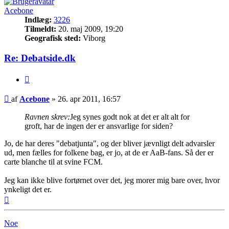
Acebone
Indlæg:
3226
Tilmeldt:
20. maj 2009, 19:20
Geografisk sted:
Viborg
Re: Debatside.dk
Citer
Indlæg
af
Acebone
»
26. apr 2011, 16:57
Ravnen skrev:
Jeg synes godt nok at det er alt alt for
groft, har de ingen der er ansvarlige for siden?
Jo, de har deres "debatjunta", og der bliver jævnligt delt advarsler
ud, men fælles for folkene bag, er jo, at de er AaB-fans. Så der er
carte blanche til at svine FCM.
Jeg kan ikke blive fortørnet over det, jeg morer mig bare over, hvor
ynkeligt det er.
Top
Noe