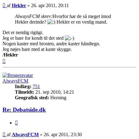
Indlæg
af
Hekler
»
26. apr 2011, 20:11
AlwaysFCM skrev:
Hvorfor har de så meget imod
Hekler derinde?
Hekler er en venlig mand.
Det er nemlig rigtigt.
Jeg er bare for kendt til det sted
Nogen kaster med brosten, andre kaster håndtegn.
Jeg nøjes bare med at kaste skygge.
/
Hekler
Top
AlwaysFCM
Indlæg:
751
Tilmeldt:
21. sep 2010, 14:21
Geografisk sted:
Herning
Re: Debatside.dk
Citer
Indlæg
af
AlwaysFCM
»
26. apr 2011, 23:30