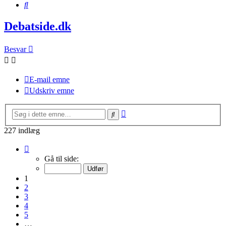
Søg
Debatside.dk
Besvar
E-mail emne
Udskriv emne
Avanceret
Søg
søgning
227 indlæg
Side
1
Gå til side:
af
16
1
2
3
4
5
…