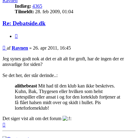
Ravnen
Indlæg:
4365
Tilmeldt:
28. feb 2009, 01:04
Re: Debatside.dk
Citer
Indlæg
af
Ravnen
»
26. apr 2011, 16:45
Jeg synes godt nok at det er alt alt for groft, har de ingen der er
ansvarlige for siden?
Se det her, der står derinde..:
alithebeast
Mit had til den klub kan ikke beskrives.
Kuhn, Bak, Thygesen eller hvilken som helst
lortespiller eller ansat i og for den lorteklub fortjener at
få flået halsen midt over og skidt i hullet. Pis
lorteforlorneklub!
Det siger vist alt om det forum
Top