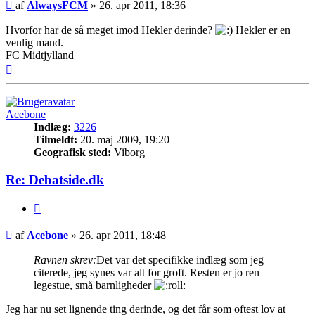
Indlæg
af
AlwaysFCM
»
26. apr 2011, 18:36
Hvorfor har de så meget imod Hekler derinde?
Hekler er en
venlig mand.
FC Midtjylland
Top
Acebone
Indlæg:
3226
Tilmeldt:
20. maj 2009, 19:20
Geografisk sted:
Viborg
Re: Debatside.dk
Citer
Indlæg
af
Acebone
»
26. apr 2011, 18:48
Ravnen skrev:
Det var det specifikke indlæg som jeg
citerede, jeg synes var alt for groft. Resten er jo ren
legestue, små barnligheder
Jeg har nu set lignende ting derinde, og det får som oftest lov at