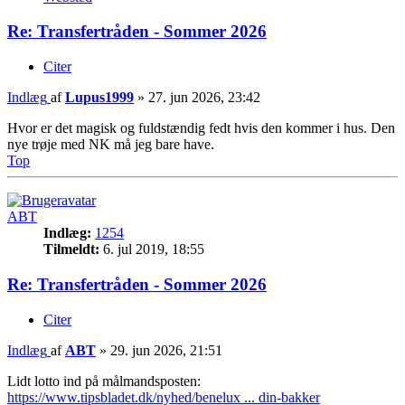
Re: Transfertråden - Sommer 2026
Citer
Indlæg
af
Lupus1999
»
27. jun 2026, 23:42
Hvor er det magisk og fuldstændig fedt hvis den kommer i hus. Den
nye trøje med NK må jeg bare have.
Top
ABT
Indlæg:
1254
Tilmeldt:
6. jul 2019, 18:55
Re: Transfertråden - Sommer 2026
Citer
Indlæg
af
ABT
»
29. jun 2026, 21:51
Lidt lotto ind på målmandsposten:
https://www.tipsbladet.dk/nyhed/benelux ... din-bakker