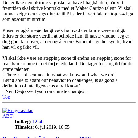
Det er ikke den historie vi ønsker at have i baghånden, når vi i
fremtiden skal skrive kontrakt med et Maher Carrizo talent. Vi skal
kunne sælge den slags direkte til PL eller i hvert fald en top 3-4 liga
som absolut minimum.
Prisen er også meget langt væk fra hvad der burde være muligt.
Ellers er der større værdi i at beholde ham til næste vindue. Jeg er
dog godt klar over, at der også er en Osorio at tage hensyn til, hvad
han vil og ikke vil.
Vi skal ikke være en stepping stone til endnu en stepping stone før
man kan komme til det forjættede land. Det tager for lang tid for de
større talenter
"There is a disconnect in what we know and what we do!
Being able to adapt our behavior to challenges, is as good a
definition of intelligence as any I know"
- Neil Degrasse Tyson on climate changes -
Top
ABT
Indlæg:
1254
Tilmeldt:
6. jul 2019, 18:55