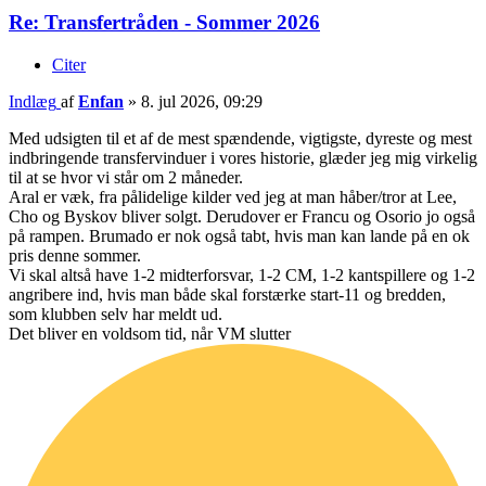
Re: Transfertråden - Sommer 2026
Citer
Indlæg
af
Enfan
»
8. jul 2026, 09:29
Med udsigten til et af de mest spændende, vigtigste, dyreste og mest
indbringende transfervinduer i vores historie, glæder jeg mig virkelig
til at se hvor vi står om 2 måneder.
Aral er væk, fra pålidelige kilder ved jeg at man håber/tror at Lee,
Cho og Byskov bliver solgt. Derudover er Francu og Osorio jo også
på rampen. Brumado er nok også tabt, hvis man kan lande på en ok
pris denne sommer.
Vi skal altså have 1-2 midterforsvar, 1-2 CM, 1-2 kantspillere og 1-2
angribere ind, hvis man både skal forstærke start-11 og bredden,
som klubben selv har meldt ud.
Det bliver en voldsom tid, når VM slutter