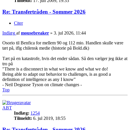
Tilmeldt:
17. jun 2009, 19:33
Re: Transfertråden - Sommer 2026
Citer
Indlæg
af
mousebreaker
»
3. jul 2026, 11:44
Osorio til Benfica for mellem 90 og 112 mio. Handlen skulle være
tæt på, iflg chilensk medie (historie på Bold.dk)
Tæt på en katastrofe, hvis det ender sådan. Så den vælger jeg ikke at
tro på
"There is a disconnect in what we know and what we do!
Being able to adapt our behavior to challenges, is as good a
definition of intelligence as any I know"
- Neil Degrasse Tyson on climate changes -
Top
ABT
Indlæg:
1254
Tilmeldt:
6. jul 2019, 18:55
Re: Transfertråden - Sommer 2026