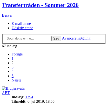
Transfertråden - Sommer 2026
Besvar
E-mail emne
Udskriv emne
Avanceret søgning
Søg
67 indlæg
Forrige
1
2
3
4
5
Næste
ABT
Indlæg:
1254
Tilmeldt:
6. jul 2019, 18:55