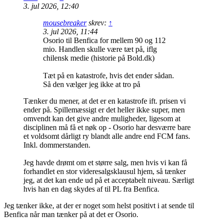
3. jul 2026, 12:40
mousebreaker
skrev:
↑
3. jul 2026, 11:44
Osorio til Benfica for mellem 90 og 112
mio. Handlen skulle være tæt på, iflg
chilensk medie (historie på Bold.dk)
Tæt på en katastrofe, hvis det ender sådan.
Så den vælger jeg ikke at tro på
Tænker du mener, at det er en katastrofe ift. prisen vi
ender på. Spillemæssigt er det heller ikke super, men
omvendt kan det give andre muligheder, ligesom at
disciplinen må få et nøk op - Osorio har desværre bare
et voldsomt dårligt ry blandt alle andre end FCM fans.
Inkl. dommerstanden.
Jeg havde drømt om et større salg, men hvis vi kan få
forhandlet en stor videresalgsklausul hjem, så tænker
jeg, at det kan ende ud på et acceptabelt niveau. Særligt
hvis han en dag skydes af til PL fra Benfica.
Jeg tænker ikke, at der er noget som helst positivt i at sende til
Benfica når man tænker på at det er Osorio.