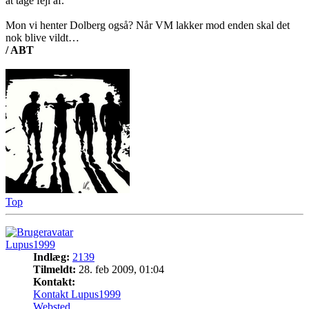
at tage fejl af.
Mon vi henter Dolberg også? Når VM lakker mod enden skal det
nok blive vildt…
/ ABT
Top
Lupus1999
Indlæg:
2139
Tilmeldt:
28. feb 2009, 01:04
Kontakt:
Kontakt Lupus1999
Websted