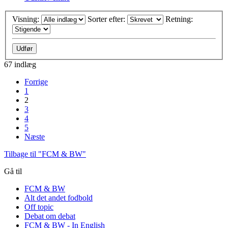
Visning:
Sorter efter:
Retning:
67 indlæg
Forrige
1
2
3
4
5
Næste
Tilbage til "FCM & BW"
Gå til
FCM & BW
Alt det andet fodbold
Off topic
Debat om debat
FCM & BW - In English