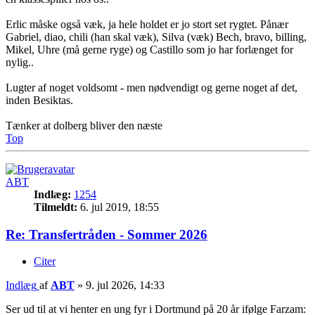
Erlic måske også væk, ja hele holdet er jo stort set rygtet. Pånær
Gabriel, diao, chili (han skal væk), Silva (væk) Bech, bravo, billing,
Mikel, Uhre (må gerne ryge) og Castillo som jo har forlænget for
nylig..
Lugter af noget voldsomt - men nødvendigt og gerne noget af det,
inden Besiktas.
Tænker at dolberg bliver den næste
Top
ABT
Indlæg:
1254
Tilmeldt:
6. jul 2019, 18:55
Re: Transfertråden - Sommer 2026
Citer
Indlæg
af
ABT
»
9. jul 2026, 14:33
Ser ud til at vi henter en ung fyr i Dortmund på 20 år ifølge Farzam: