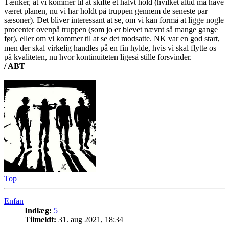
Tænker, at vi kommer til at skifte et halvt hold (hvilket altid må have
været planen, nu vi har holdt på truppen gennem de seneste par
sæsoner). Det bliver interessant at se, om vi kan formå at ligge nogle
procenter ovenpå truppen (som jo er blevet nævnt så mange gange
før), eller om vi kommer til at se det modsatte. NK var en god start,
men der skal virkelig handles på en fin hylde, hvis vi skal flytte os
på kvaliteten, nu hvor kontinuiteten ligeså stille forsvinder.
/ ABT
Top
Enfan
Indlæg:
5
Tilmeldt:
31. aug 2021, 18:34