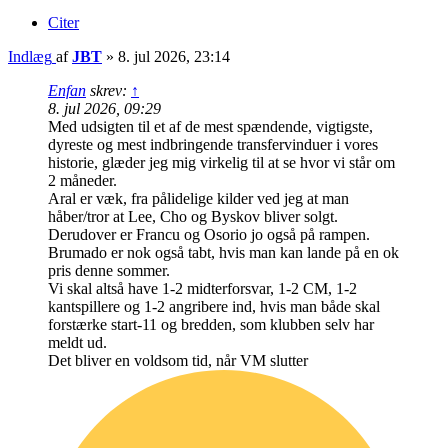
Citer
Indlæg
af
JBT
»
8. jul 2026, 23:14
Enfan
skrev:
↑
8. jul 2026, 09:29
Med udsigten til et af de mest spændende, vigtigste,
dyreste og mest indbringende transfervinduer i vores
historie, glæder jeg mig virkelig til at se hvor vi står om
2 måneder.
Aral er væk, fra pålidelige kilder ved jeg at man
håber/tror at Lee, Cho og Byskov bliver solgt.
Derudover er Francu og Osorio jo også på rampen.
Brumado er nok også tabt, hvis man kan lande på en ok
pris denne sommer.
Vi skal altså have 1-2 midterforsvar, 1-2 CM, 1-2
kantspillere og 1-2 angribere ind, hvis man både skal
forstærke start-11 og bredden, som klubben selv har
meldt ud.
Det bliver en voldsom tid, når VM slutter