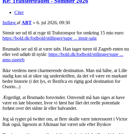
Re: Transfertråden - Sommer 2026
Citer
Indlæg
af
ABT
»
6. jul 2026, 09:30
Simsir ser ud til at ryge til Trabzonspor for omkring 15 mio euro:
https://bold.dk/fodbold/stillinger/supe ... imsir-salg
Brumado ser ud til at være tabt. Han tager turen til Zagreb enten nu
eller ved udløb til nytår:
https://bold.dk/fodbold/stillinger/supe ...
amo-zagreb
Ikke verdens mest charmerende destination. Man må håbe, at Lille
stadig kan nå at sikre sig underskriften, da det vil være en markant
bedre historie (i det lys, er Benfica en rigtig god destination for
Osorio...)
Ærgerligt, at Brumado forsvinder. Omvendt må han siges at have
være en late bloomer, hvor vi først har fået det reelle potentiale
forløst over det sidste år eller halvandet.
Jeg så rygter på twitter om, at flere skulle være interesseret i Victor
Bak også, ligesom at Alkmaar har været ude efter Byskov