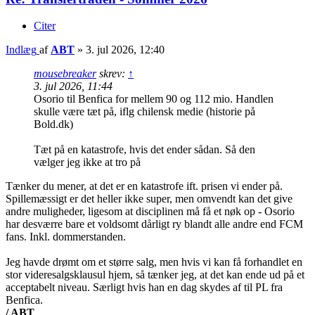
Citer
Indlæg
af
ABT
»
3. jul 2026, 12:40
mousebreaker
skrev:
↑
3. jul 2026, 11:44
Osorio til Benfica for mellem 90 og 112 mio. Handlen
skulle være tæt på, iflg chilensk medie (historie på
Bold.dk)
Tæt på en katastrofe, hvis det ender sådan. Så den
vælger jeg ikke at tro på
Tænker du mener, at det er en katastrofe ift. prisen vi ender på.
Spillemæssigt er det heller ikke super, men omvendt kan det give
andre muligheder, ligesom at disciplinen må få et nøk op - Osorio
har desværre bare et voldsomt dårligt ry blandt alle andre end FCM
fans. Inkl. dommerstanden.
Jeg havde drømt om et større salg, men hvis vi kan få forhandlet en
stor videresalgsklausul hjem, så tænker jeg, at det kan ende ud på et
acceptabelt niveau. Særligt hvis han en dag skydes af til PL fra
Benfica.
/ ABT