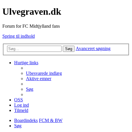
Ulvegraven.dk
Forum for FC Midtjylland fans
Spring til indhold
Avanceret søgning
Søg
Hurtige links
Ubesvarede indlæg
Aktive emner
Søg
OSS
Log ind
Tilmeld
Boardindeks
FCM & BW
Søg