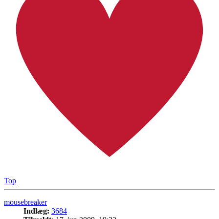
Top
mousebreaker
Indlæg:
3684