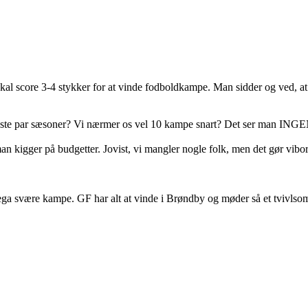
 skal score 3-4 stykker for at vinde fodboldkampe. Man sidder og ved, at 
sidste par sæsoner? Vi nærmer os vel 10 kampe snart? Det ser man INGE
n kigger på budgetter. Jovist, vi mangler nogle folk, men det gør viborg 
ga svære kampe. GF har alt at vinde i Brøndby og møder så et tvivlsom