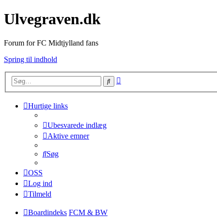
Ulvegraven.dk
Forum for FC Midtjylland fans
Spring til indhold
Avanceret
Søg
søgning
Hurtige links
Ubesvarede indlæg
Aktive emner
Søg
OSS
Log ind
Tilmeld
Boardindeks
FCM & BW