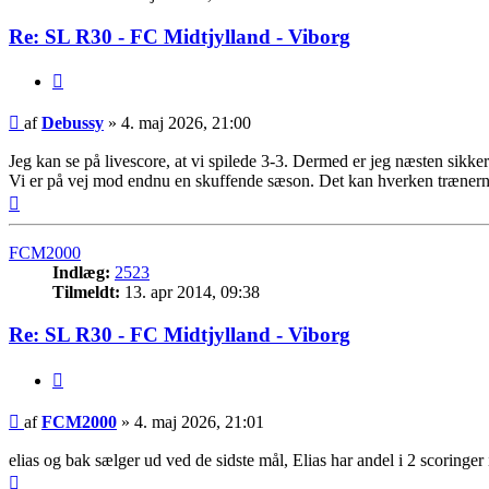
Re: SL R30 - FC Midtjylland - Viborg
Citer
Indlæg
af
Debussy
»
4. maj 2026, 21:00
Jeg kan se på livescore, at vi spilede 3-3. Dermed er jeg næsten sikker
Vi er på vej mod endnu en skuffende sæson. Det kan hverken trænerne,
Top
FCM2000
Indlæg:
2523
Tilmeldt:
13. apr 2014, 09:38
Re: SL R30 - FC Midtjylland - Viborg
Citer
Indlæg
af
FCM2000
»
4. maj 2026, 21:01
elias og bak sælger ud ved de sidste mål, Elias har andel i 2 scoringer 
Top