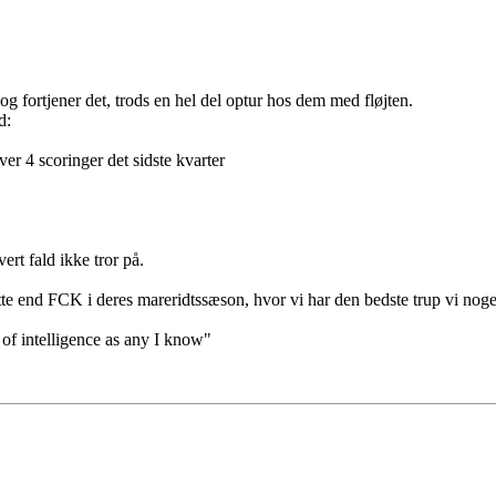
og fortjener det, trods en hel del optur hos dem med fløjten.
d:
r 4 scoringer det sidste kvarter
vert fald ikke tror på.
ytte end FCK i deres mareridtssæson, hvor vi har den bedste trup vi nog
 of intelligence as any I know"