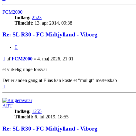
FCM2000
Indlæg:
2523
Tilmeldt:
13. apr 2014, 09:38
Re: SL R30 - FC Midtjylland - Viborg
Citer
Indlæg
af
FCM2000
»
4. maj 2026, 21:01
et virkelig ringe forsvar
Det er anden gang at Elias kan koste et "muligt" mesterskab
Top
ABT
Indlæg:
1255
Tilmeldt:
6. jul 2019, 18:55
Re: SL R30 - FC Midtjylland - Viborg