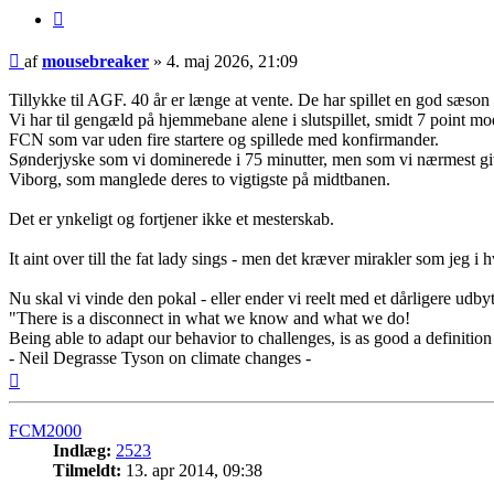
Citer
Indlæg
af
mousebreaker
»
4. maj 2026, 21:09
Tillykke til AGF. 40 år er længe at vente. De har spillet en god sæson 
Vi har til gengæld på hjemmebane alene i slutspillet, smidt 7 point mo
FCN som var uden fire startere og spillede med konfirmander.
Sønderjyske som vi dominerede i 75 minutter, men som vi nærmest give
Viborg, som manglede deres to vigtigste på midtbanen.
Det er ynkeligt og fortjener ikke et mesterskab.
It aint over till the fat lady sings - men det kræver mirakler som jeg i h
Nu skal vi vinde den pokal - eller ender vi reelt med et dårligere udb
"There is a disconnect in what we know and what we do!
Being able to adapt our behavior to challenges, is as good a definition
- Neil Degrasse Tyson on climate changes -
Top
FCM2000
Indlæg:
2523
Tilmeldt:
13. apr 2014, 09:38