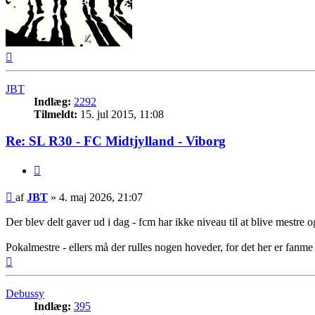
Top
JBT
Indlæg:
2292
Tilmeldt:
15. jul 2015, 11:08
Re: SL R30 - FC Midtjylland - Viborg
Citer
Indlæg
af
JBT
»
4. maj 2026, 21:07
Der blev delt gaver ud i dag - fcm har ikke niveau til at blive mestre
Pokalmestre - ellers må der rulles nogen hoveder, for det her er fanme d
Top
Debussy
Indlæg:
395