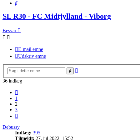
Søg
SL R30 - FC Midtjylland - Viborg
Besvar
E-mail emne
Udskriv emne
Avanceret
Søg
søgning
36 indlæg
Forrige
1
2
3
Næste
Debussy
Indlæg:
395
Tilmeldt:
27. jul 2022, 15:52