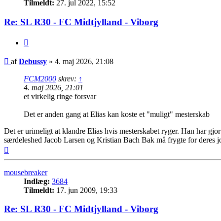
Tilmeldt:
27. jul 2022, 15:52
Re: SL R30 - FC Midtjylland - Viborg
Citer
Indlæg
af
Debussy
»
4. maj 2026, 21:08
FCM2000
skrev:
↑
4. maj 2026, 21:01
et virkelig ringe forsvar
Det er anden gang at Elias kan koste et "muligt" mesterskab
Det er urimeligt at klandre Elias hvis mesterskabet ryger. Han har gjo
særdeleshed Jacob Larsen og Kristian Bach Bak må frygte for deres job
Top
mousebreaker
Indlæg:
3684
Tilmeldt:
17. jun 2009, 19:33
Re: SL R30 - FC Midtjylland - Viborg