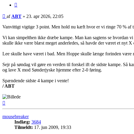
Citer
Indlæg
af
ABT
»
23. apr 2026, 22:05
Vanvittigt vigtige 3 point. Men hold nu kæft hvor er vi ringe 70 % af t
Vi kan simpelthen ikke dræbe kampe. Man kan sagtens se hvordan vi ha
skulle ikke være blæst meget anderledes, så havde der været et nyt X e
Lee skulle have været i bad. Men Hoppe skulle længe forinden være r
Sejr på søndag vil gøre en verden til forskel ift de sidste kampe. Så k
og lave X mod Sønderjyske hjemme efter 2-0 føring.
Spændende sidste 4 kampe i vente!
/ ABT
Top
mousebreaker
Indlæg:
3684
Tilmeldt:
17. jun 2009, 19:33