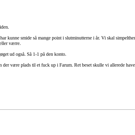
iden.
r kunne smide så mange point i slutminutterne i år. Vi skal simpelthe
ller værre.
øget ud også. Så 1-1 på den konto.
an der være plads til et fuck up i Farum. Ret beset skulle vi allerede h