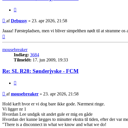
Citer
Indlæg
af
Debussy
»
23. apr 2026, 21:58
Jaaaa! Førstepladsen, men vi bliver simpelthen nødt til at stramme os an
Top
mousebreaker
Indlæg:
3684
Tilmeldt:
17. jun 2009, 19:33
Re: SL R28: Sønderjyske - FCM
Citer
Indlæg
af
mousebreaker
»
23. apr 2026, 21:58
Hold kæft hvor er vi dog bare ikke gode. Nærmest ringe.
Vi ligger nr 1
Hvordan Lee undgik sit andet gule er mig en gåde
Hvordan der kunne lægges to minutter ekstra til tiden, efter der var mel
"There is a disconnect in what we know and what we do!