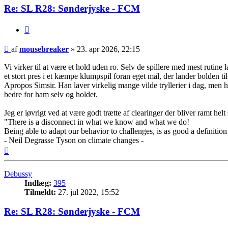
Re: SL R28: Sønderjyske - FCM
Citer
Indlæg
af
mousebreaker
»
23. apr 2026, 22:15
Vi virker til at være et hold uden ro. Selv de spillere med mest rutine
et stort pres i et kæmpe klumpspil foran eget mål, der lander bolden til 
Apropos Simsir. Han laver virkelig mange vilde tryllerier i dag, men h
bedre for ham selv og holdet.
Jeg er iøvrigt ved at være godt trætte af clearinger der bliver ramt he
"There is a disconnect in what we know and what we do!
Being able to adapt our behavior to challenges, is as good a definition
- Neil Degrasse Tyson on climate changes -
Top
Debussy
Indlæg:
395
Tilmeldt:
27. jul 2022, 15:52
Re: SL R28: Sønderjyske - FCM