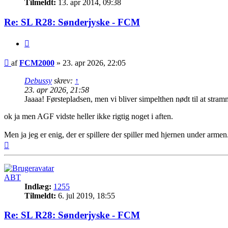
Tilmeldt:
13. apr 2014, 09:38
Re: SL R28: Sønderjyske - FCM
Citer
Indlæg
af
FCM2000
»
23. apr 2026, 22:05
Debussy
skrev:
↑
23. apr 2026, 21:58
Jaaaa! Førstepladsen, men vi bliver simpelthen nødt til at stramm
ok ja men AGF vidste heller ikke rigtig noget i aften.
Men ja jeg er enig, der er spillere der spiller med hjernen under armen
Top
ABT
Indlæg:
1255
Tilmeldt:
6. jul 2019, 18:55
Re: SL R28: Sønderjyske - FCM