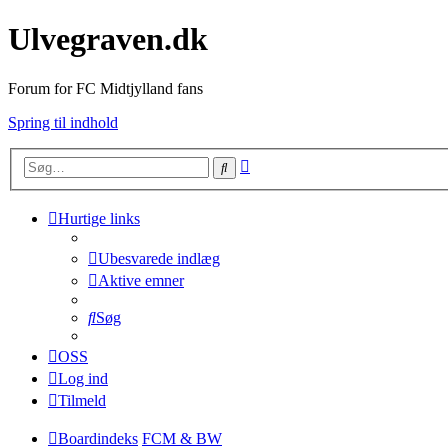
Ulvegraven.dk
Forum for FC Midtjylland fans
Spring til indhold
Avanceret
Søg
søgning
Hurtige links
Ubesvarede indlæg
Aktive emner
Søg
OSS
Log ind
Tilmeld
Boardindeks
FCM & BW