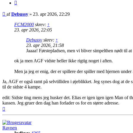
Citer
Indlæg
af
Debussy
»
23. apr 2026, 22:29
FCM2000
skrev:
↑
23. apr 2026, 22:05
Debussy
skrev:
↑
23. apr 2026, 21:58
Jaaaa! Førstepladsen, men vi bliver simpelthen nødt til at 
ok ja men AGF vidste heller ikke rigtig noget i aften.
Men ja jeg er enig, der er spillere der spiller med hjernen under
Ja, AGF er også ramt på selvtilliden i øjeblikket. Jeg synes dog at de sp
til de sidste 4 kampe.
edit: Sidste ting mens jeg husker det. Elias er igen igen igen Man of 
kassen. Jeg gruer den dag han forlader os for en større adresse.
Top
Ravnen