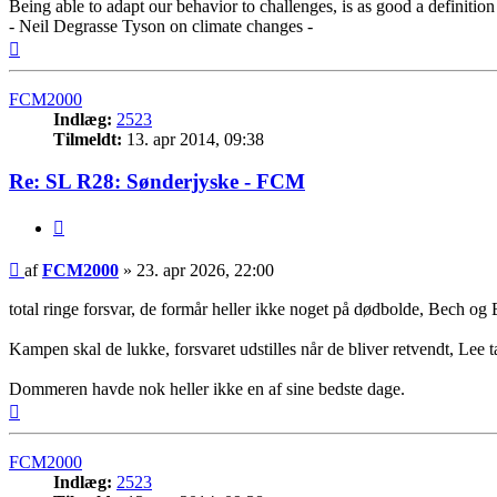
Being able to adapt our behavior to challenges, is as good a definition
- Neil Degrasse Tyson on climate changes -
Top
FCM2000
Indlæg:
2523
Tilmeldt:
13. apr 2014, 09:38
Re: SL R28: Sønderjyske - FCM
Citer
Indlæg
af
FCM2000
»
23. apr 2026, 22:00
total ringe forsvar, de formår heller ikke noget på dødbolde, Bech og
Kampen skal de lukke, forsvaret udstilles når de bliver retvendt, Lee t
Dommeren havde nok heller ikke en af sine bedste dage.
Top
FCM2000
Indlæg:
2523