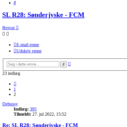
Søg
SL R28: Sønderjyske - FCM
Besvar
E-mail emne
Udskriv emne
Avanceret
Søg
søgning
23 indlæg
Forrige
1
2
Debussy
Indlæg:
395
Tilmeldt:
27. jul 2022, 15:52
Re: SL R28: Sønderjyske - FCM