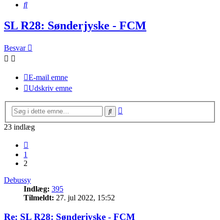
Søg
SL R28: Sønderjyske - FCM
Besvar
E-mail emne
Udskriv emne
Avanceret
Søg
søgning
23 indlæg
Forrige
1
2
Debussy
Indlæg:
395
Tilmeldt:
27. jul 2022, 15:52
Re: SL R28: Sønderjyske - FCM