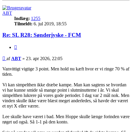
ABT
Indlæg:
1255
Tilmeldt:
6. jul 2019, 18:55
Re: SL R28: Sønderjyske - FCM
Citer
Indlæg
af
ABT
»
23. apr 2026, 22:05
Vanvittigt vigtige 3 point. Men hold nu kæft hvor er vi ringe 70 % af
tiden.
Vi kan simpelthen ikke dræbe kampe. Man kan sagtens se hvordan
vi har kunne smide så mange point i slutminutterne i år. Vi skal
simpelthen lukrere på vores gode perioder. I dag var 2 mål nok. Men
vinden skulle ikke være blæst meget anderledes, så havde der været
et nyt X eller værre.
Lee skulle have været i bad. Men Hoppe skulle længe forinden være
røget ud også. Så 1-1 på den konto.