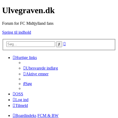
Ulvegraven.dk
Forum for FC Midtjylland fans
Spring til indhold
Avanceret
Søg
søgning
Hurtige links
Ubesvarede indlæg
Aktive emner
Søg
OSS
Log ind
Tilmeld
Boardindeks
FCM & BW