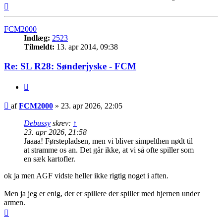
Top
FCM2000
Indlæg:
2523
Tilmeldt:
13. apr 2014, 09:38
Re: SL R28: Sønderjyske - FCM
Citer
Indlæg
af
FCM2000
»
23. apr 2026, 22:05
Debussy
skrev:
↑
23. apr 2026, 21:58
Jaaaa! Førstepladsen, men vi bliver simpelthen nødt til
at stramme os an. Det går ikke, at vi så ofte spiller som
en sæk kartofler.
ok ja men AGF vidste heller ikke rigtig noget i aften.
Men ja jeg er enig, der er spillere der spiller med hjernen under
armen.
Top