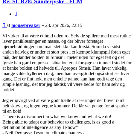
Re: SL R28: Sønderjyske - FCM
Citer
Indlæg
af
mousebreaker
»
23. apr 2026, 22:15
Vi virker til at være et hold uden ro. Selv de spillere med mest rutine
laver panikløsninger en masse, og der bliver foretaget
hjerneblødninger som man slet ikke kan forstå. Som da vi sidst i
anden halvleg er under et stort pres i et kæmpe klumpspil foran eget
mål, der lander bolden til Simsir 1 meter uden for eget felt og det
første han gør i en presset situation er at forsøge en tunnel i stedet for
at banke bolden ad helvede til. Apropos Simsir. Han laver virkelig
mange vilde tryllerier i dag, men han overgør det også stort set hver
gang. Det er fint nok, men enkelte gange kan han godt tage den
simple løsning, det tror jeg faktisk vil være bedre for ham selv og
holdet.
Jeg er iøvrigt ved at være godt trætte af clearinger der bliver ramt
helt skævt, og ingen vegne kommer. De får vel penge for at sparke
til en bold
"There is a disconnect in what we know and what we do!
Being able to adapt our behavior to challenges, is as good a
definition of intelligence as any I know"
- Neil Degrasse Tyson on climate changes -