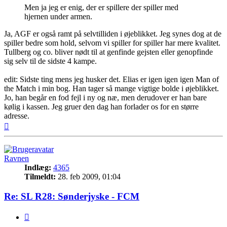
Men ja jeg er enig, der er spillere der spiller med
hjernen under armen.
Ja, AGF er også ramt på selvtilliden i øjeblikket. Jeg synes dog at de
spiller bedre som hold, selvom vi spiller for spiller har mere kvalitet.
Tullberg og co. bliver nødt til at genfinde gejsten eller genopfinde
sig selv til de sidste 4 kampe.
edit: Sidste ting mens jeg husker det. Elias er igen igen igen Man of
the Match i min bog. Han tager så mange vigtige bolde i øjeblikket.
Jo, han begår en fod fejl i ny og næ, men derudover er han bare
kølig i kassen. Jeg gruer den dag han forlader os for en større
adresse.
Top
Ravnen
Indlæg:
4365
Tilmeldt:
28. feb 2009, 01:04
Re: SL R28: Sønderjyske - FCM
Citer