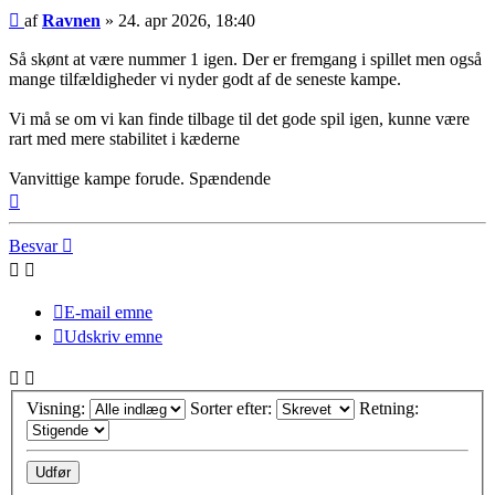
Indlæg
af
Ravnen
»
24. apr 2026, 18:40
Så skønt at være nummer 1 igen. Der er fremgang i spillet men også
mange tilfældigheder vi nyder godt af de seneste kampe.
Vi må se om vi kan finde tilbage til det gode spil igen, kunne være
rart med mere stabilitet i kæderne
Vanvittige kampe forude. Spændende
Top
Besvar
E-mail emne
Udskriv emne
Visning:
Sorter efter:
Retning: