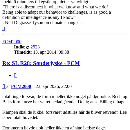
meldt 6 minutters tillægstid op, det er vanvittigt
"There is a disconnect in what we know and what we do!
Being able to adapt our behavior to challenges, is as good a
definition of intelligence as any I know"
- Neil Degrasse Tyson on climate changes -
Top
FCM2000
Indlæg:
2523
Tilmeldt:
13. apr 2014, 09:38
Re: SL R28: Sønderjyske - FCM
Citer
Indlæg
af
FCM2000
»
23. apr 2026, 22:00
total ringe forsvar, de formår heller ikke noget på dødbolde, Bech og
Baks formkurve har været nedadgående. Dejlig at se Billing tilbage.
Kampen skal de lukke, forsvaret udstilles når de bliver retvendt, Lee
taber totalt hovedet.
Dommeren havde nok heller ikke en af sine bedste dage.