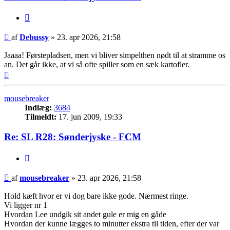
Citer
Indlæg
af
Debussy
»
23. apr 2026, 21:58
Jaaaa! Førstepladsen, men vi bliver simpelthen nødt til at stramme os
an. Det går ikke, at vi så ofte spiller som en sæk kartofler.
Top
mousebreaker
Indlæg:
3684
Tilmeldt:
17. jun 2009, 19:33
Re: SL R28: Sønderjyske - FCM
Citer
Indlæg
af
mousebreaker
»
23. apr 2026, 21:58
Hold kæft hvor er vi dog bare ikke gode. Nærmest ringe.
Vi ligger nr 1
Hvordan Lee undgik sit andet gule er mig en gåde
Hvordan der kunne lægges to minutter ekstra til tiden, efter der var