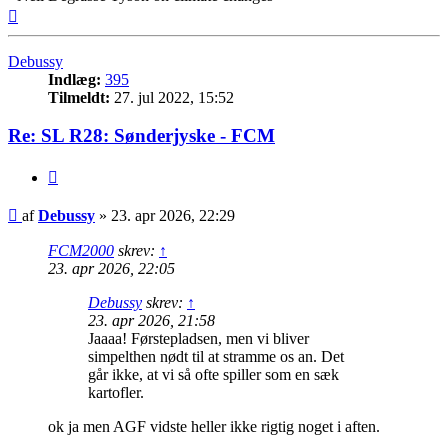
Top
Debussy
Indlæg:
395
Tilmeldt:
27. jul 2022, 15:52
Re: SL R28: Sønderjyske - FCM
Citer
Indlæg
af
Debussy
»
23. apr 2026, 22:29
FCM2000
skrev:
↑
23. apr 2026, 22:05
Debussy
skrev:
↑
23. apr 2026, 21:58
Jaaaa! Førstepladsen, men vi bliver
simpelthen nødt til at stramme os an. Det
går ikke, at vi så ofte spiller som en sæk
kartofler.
ok ja men AGF vidste heller ikke rigtig noget i aften.