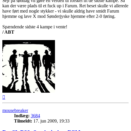
Sejr på søndag vil gøre en verden til forskel ift de sidste kampe. Så
kan der være plads til et fuck up i Farum. Ret beset skulle vi allerede
have ført med nogle stykker - vi skulle aldrig have smidt Farum
hjemme og lave X mod Sønderjyske hjemme efter 2-0 føring.
Spændende sidste 4 kampe i vente!
/ ABT
Top
mousebreaker
Indlæg:
3684
Tilmeldt:
17. jun 2009, 19:33