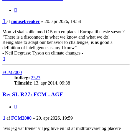
Citer
Indlæg
af
mousebreaker
»
20. apr 2026, 19:54
Mon vi skal spille mod OB om en plads i Europa til næste sæson?
"There is a disconnect in what we know and what we do!
Being able to adapt our behavior to challenges, is as good a
definition of intelligence as any I know"
- Neil Degrasse Tyson on climate changes -
Top
FCM2000
Indlæg:
2523
Tilmeldt:
13. apr 2014, 09:38
Re: SL R27: FCM - AGF
Citer
Indlæg
af
FCM2000
»
20. apr 2026, 19:59
hvis jeg var træner vil jeg hive en ud af midtforsvaret og placere