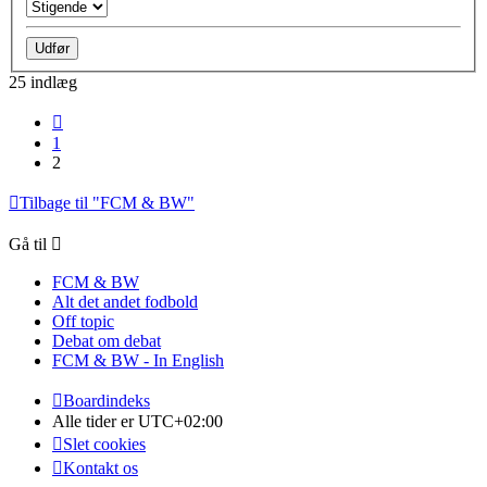
25 indlæg
Forrige
1
2
Tilbage til "FCM & BW"
Gå til
FCM & BW
Alt det andet fodbold
Off topic
Debat om debat
FCM & BW - In English
Boardindeks
Alle tider er
UTC+02:00
Slet cookies
Kontakt os