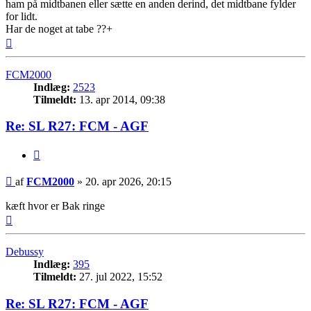
ham på midtbanen eller sætte en anden derind, det midtbane fylder
for lidt.
Har de noget at tabe ??+
Top
FCM2000
Indlæg:
2523
Tilmeldt:
13. apr 2014, 09:38
Re: SL R27: FCM - AGF
Citer
Indlæg
af
FCM2000
»
20. apr 2026, 20:15
kæft hvor er Bak ringe
Top
Debussy
Indlæg:
395
Tilmeldt:
27. jul 2022, 15:52
Re: SL R27: FCM - AGF