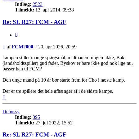
Indlæg:
2523
Tilmeldt:
13. apr 2014, 09:38
Re: SL R27: FCM - AGF
Citer
Indlæg
af
FCM2000
»
20. apr 2026, 20:59
kampen stiller mange spørgsmål, midtbanen fungere ikke, Bak
(landsholdsspiller) gud fader, Byskov er bare ikke god nok lige nu,
passer han til FCM?
Den unge mand på 19 år bør starte frem for Cho i næste kamp.
Der er tre spillere det hele afhænger af i de sidste kampe.
Top
Debussy
Indlæg:
395
Tilmeldt:
27. jul 2022, 15:52
Re: SL R27: FCM - AGF