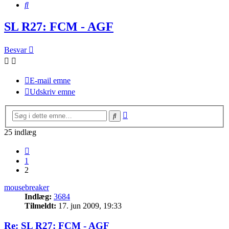
Søg
SL R27: FCM - AGF
Besvar
E-mail emne
Udskriv emne
Avanceret
Søg
søgning
25 indlæg
Forrige
1
2
mousebreaker
Indlæg:
3684
Tilmeldt:
17. jun 2009, 19:33
Re: SL R27: FCM - AGF