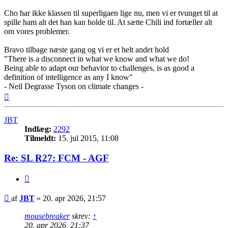
Cho har ikke klassen til superligaen lige nu, men vi er tvunget til at
spille ham alt det han kan holde til. At sætte Chili ind fortæller alt
om vores problemer.
Bravo tilbage næste gang og vi er et helt andet hold
"There is a disconnect in what we know and what we do!
Being able to adapt our behavior to challenges, is as good a
definition of intelligence as any I know"
- Neil Degrasse Tyson on climate changes -
Top
JBT
Indlæg:
2292
Tilmeldt:
15. jul 2015, 11:08
Re: SL R27: FCM - AGF
Citer
Indlæg
af
JBT
»
20. apr 2026, 21:57
mousebreaker
skrev:
↑
20. apr 2026, 21:37