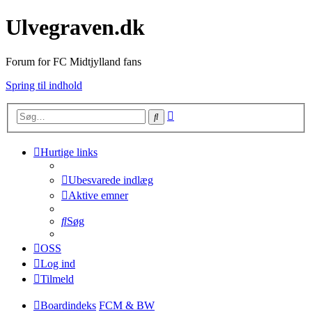
Ulvegraven.dk
Forum for FC Midtjylland fans
Spring til indhold
Avanceret
Søg
søgning
Hurtige links
Ubesvarede indlæg
Aktive emner
Søg
OSS
Log ind
Tilmeld
Boardindeks
FCM & BW