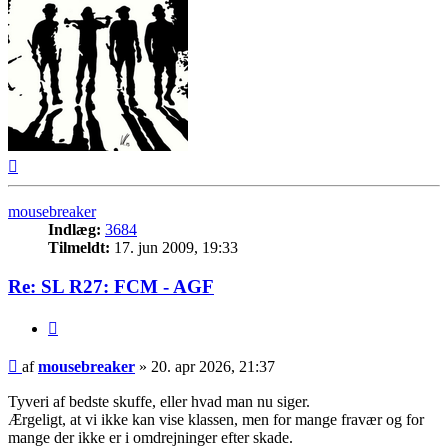
Top
mousebreaker
Indlæg:
3684
Tilmeldt:
17. jun 2009, 19:33
Re: SL R27: FCM - AGF
Citer
Indlæg
af
mousebreaker
»
20. apr 2026, 21:37
Tyveri af bedste skuffe, eller hvad man nu siger.
Ærgeligt, at vi ikke kan vise klassen, men for mange fravær og for
mange der ikke er i omdrejninger efter skade.