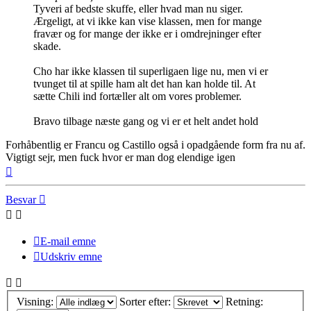
Tyveri af bedste skuffe, eller hvad man nu siger.
Ærgeligt, at vi ikke kan vise klassen, men for mange
fravær og for mange der ikke er i omdrejninger efter
skade.
Cho har ikke klassen til superligaen lige nu, men vi er
tvunget til at spille ham alt det han kan holde til. At
sætte Chili ind fortæller alt om vores problemer.
Bravo tilbage næste gang og vi er et helt andet hold
Forhåbentlig er Francu og Castillo også i opadgående form fra nu af.
Vigtigt sejr, men fuck hvor er man dog elendige igen
Top
Besvar
E-mail emne
Udskriv emne
Visning:
Sorter efter:
Retning: