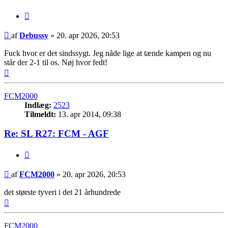
Citer
Indlæg
af
Debussy
»
20. apr 2026, 20:53
Fuck hvor er det sindssygt. Jeg nåde lige at tænde kampen og nu
står der 2-1 til os. Nøj hvor fedt!
Top
FCM2000
Indlæg:
2523
Tilmeldt:
13. apr 2014, 09:38
Re: SL R27: FCM - AGF
Citer
Indlæg
af
FCM2000
»
20. apr 2026, 20:53
det største tyveri i det 21 århundrede
Top
FCM2000