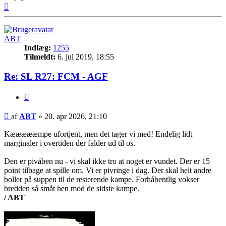
Top
ABT
Indlæg:
1255
Tilmeldt:
6. jul 2019, 18:55
Re: SL R27: FCM - AGF
Citer
Indlæg
af
ABT
»
20. apr 2026, 21:10
Kæææææmpe ufortjent, men det tager vi med! Endelig lidt
marginaler i overtiden der falder ud til os.
Den er pivåben nu - vi skal ikke tro at noget er vundet. Der er 15
point tilbage at spille om. Vi er pivringe i dag. Der skal helt andre
boller på suppen til de resterende kampe. Forhåbentlig vokser
bredden så småt hen mod de sidste kampe.
/ ABT