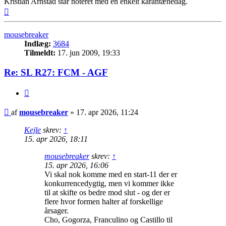
Kristian Arnstad står noteret med en enkelt karantænedag.
Top
mousebreaker
Indlæg:
3684
Tilmeldt:
17. jun 2009, 19:33
Re: SL R27: FCM - AGF
Citer
Indlæg
af
mousebreaker
»
17. apr 2026, 11:24
Kejle
skrev:
↑
15. apr 2026, 18:11
mousebreaker
skrev:
↑
15. apr 2026, 16:06
Vi skal nok komme med en start-11 der er
konkurrencedygtig, men vi kommer ikke
til at skifte os bedre mod slut - og der er
flere hvor formen halter af forskellige
årsager.
Cho, Gogorza, Franculino og Castillo til