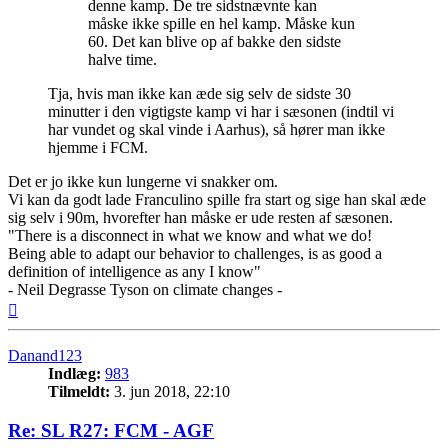
denne kamp. De tre sidstnævnte kan
måske ikke spille en hel kamp. Måske kun
60. Det kan blive op af bakke den sidste
halve time.
Tja, hvis man ikke kan æde sig selv de sidste 30
minutter i den vigtigste kamp vi har i sæsonen (indtil vi
har vundet og skal vinde i Aarhus), så hører man ikke
hjemme i FCM.
Det er jo ikke kun lungerne vi snakker om.
Vi kan da godt lade Franculino spille fra start og sige han skal æde
sig selv i 90m, hvorefter han måske er ude resten af sæsonen.
"There is a disconnect in what we know and what we do!
Being able to adapt our behavior to challenges, is as good a
definition of intelligence as any I know"
- Neil Degrasse Tyson on climate changes -
Top
Danand123
Indlæg:
983
Tilmeldt:
3. jun 2018, 22:10
Re: SL R27: FCM - AGF