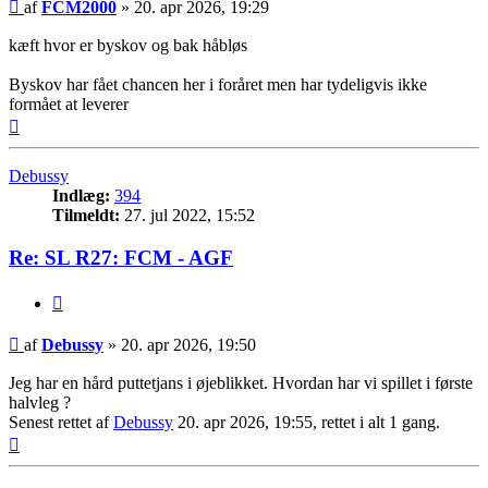
Indlæg
af
FCM2000
»
20. apr 2026, 19:29
kæft hvor er byskov og bak håbløs
Byskov har fået chancen her i foråret men har tydeligvis ikke
formået at leverer
Top
Debussy
Indlæg:
394
Tilmeldt:
27. jul 2022, 15:52
Re: SL R27: FCM - AGF
Citer
Indlæg
af
Debussy
»
20. apr 2026, 19:50
Jeg har en hård puttetjans i øjeblikket. Hvordan har vi spillet i første
halvleg ?
Senest rettet af
Debussy
20. apr 2026, 19:55, rettet i alt 1 gang.
Top