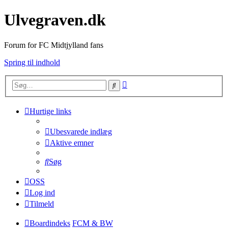
Ulvegraven.dk
Forum for FC Midtjylland fans
Spring til indhold
Avanceret
Søg
søgning
Hurtige links
Ubesvarede indlæg
Aktive emner
Søg
OSS
Log ind
Tilmeld
Boardindeks
FCM & BW