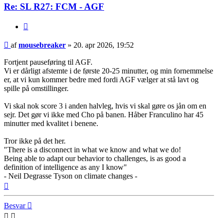
Re: SL R27: FCM - AGF
Citer
Indlæg
af
mousebreaker
»
20. apr 2026, 19:52
Fortjent pauseføring til AGF.
Vi er dårligt afstemte i de første 20-25 minutter, og min fornemmelse
er, at vi kun kommer bedre med fordi AGF vælger at stå lavt og
spille på omstillinger.
Vi skal nok score 3 i anden halvleg, hvis vi skal gøre os jån om en
sejr. Det gør vi ikke med Cho på banen. Håber Franculino har 45
minutter med kvalitet i benene.
Tror ikke på det her.
"There is a disconnect in what we know and what we do!
Being able to adapt our behavior to challenges, is as good a
definition of intelligence as any I know"
- Neil Degrasse Tyson on climate changes -
Top
Besvar