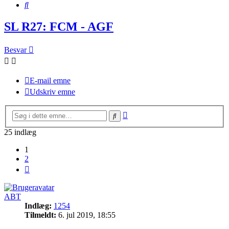
Søg
SL R27: FCM - AGF
Besvar
E-mail emne
Udskriv emne
Avanceret
Søg
søgning
25 indlæg
1
2
Næste
ABT
Indlæg:
1254
Tilmeldt:
6. jul 2019, 18:55