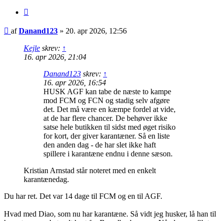
Citer
Indlæg
af
Danand123
»
20. apr 2026, 12:56
Kejle
skrev:
↑
16. apr 2026, 21:04
Danand123
skrev:
↑
16. apr 2026, 16:54
HUSK AGF kan tabe de næste to kampe
mod FCM og FCN og stadig selv afgøre
det. Det må være en kæmpe fordel at vide,
at de har flere chancer. De behøver ikke
satse hele butikken til sidst med øget risiko
for kort, der giver karantæner. Så en liste
den anden dag - de har slet ikke haft
spillere i karantæne endnu i denne sæson.
Kristian Arnstad står noteret med en enkelt
karantænedag.
Du har ret. Det var 14 dage til FCM og en til AGF.
Hvad med Diao, som nu har karantæne. Så vidt jeg husker, lå han til