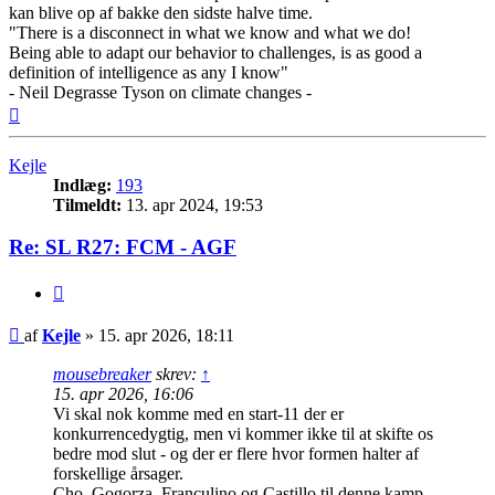
kan blive op af bakke den sidste halve time.
"There is a disconnect in what we know and what we do!
Being able to adapt our behavior to challenges, is as good a
definition of intelligence as any I know"
- Neil Degrasse Tyson on climate changes -
Top
Kejle
Indlæg:
193
Tilmeldt:
13. apr 2024, 19:53
Re: SL R27: FCM - AGF
Citer
Indlæg
af
Kejle
»
15. apr 2026, 18:11
mousebreaker
skrev:
↑
15. apr 2026, 16:06
Vi skal nok komme med en start-11 der er
konkurrencedygtig, men vi kommer ikke til at skifte os
bedre mod slut - og der er flere hvor formen halter af
forskellige årsager.
Cho, Gogorza, Franculino og Castillo til denne kamp.