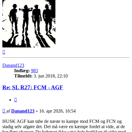
Top
Danand123
Indlæg:
983
Tilmeldt:
3. jun 2018, 22:10
Re: SL R27: FCM - AGF
Citer
Indlæg
af
Danand123
»
16. apr 2026, 16:54
HUSK AGF kan tabe de næste to kampe mod FCM og FCN og
stadig selv afgøre det. Det må være en kæmpe fordel at vide, at de
har flere chancer. De behøver ikke satse hele butikken til sidst med