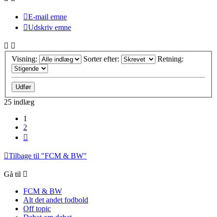
E-mail emne
Udskriv emne
Visning:
Sorter efter:
Retning:
25 indlæg
1
2
Næste
Tilbage til "FCM & BW"
Gå til
FCM & BW
Alt det andet fodbold
Off topic