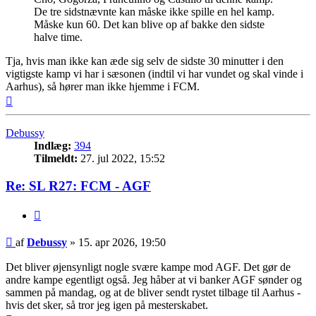
De tre sidstnævnte kan måske ikke spille en hel kamp.
Måske kun 60. Det kan blive op af bakke den sidste
halve time.
Tja, hvis man ikke kan æde sig selv de sidste 30 minutter i den
vigtigste kamp vi har i sæsonen (indtil vi har vundet og skal vinde i
Aarhus), så hører man ikke hjemme i FCM.
Top
Debussy
Indlæg:
394
Tilmeldt:
27. jul 2022, 15:52
Re: SL R27: FCM - AGF
Citer
Indlæg
af
Debussy
»
15. apr 2026, 19:50
Det bliver øjensynligt nogle svære kampe mod AGF. Det gør de
andre kampe egentligt også. Jeg håber at vi banker AGF sønder og
sammen på mandag, og at de bliver sendt rystet tilbage til Aarhus -
hvis det sker, så tror jeg igen på mesterskabet.