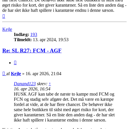
øget risiko for kort, der giver karantæner. Så en liste den anden dag -
de har slet ikke haft spillere i karantæne endnu i denne sæson.
Top
Kejle
Indlæg:
193
Tilmeldt:
13. apr 2024, 19:53
Re: SL R27: FCM - AGF
Citer
Indlæg
af
Kejle
»
16. apr 2026, 21:04
Danand123
skrev:
↑
16. apr 2026, 16:54
HUSK AGF kan tabe de næste to kampe mod FCM og
FCN og stadig selv afgøre det. Det må være en kæmpe
fordel at vide, at de har flere chancer. De behøver ikke
satse hele butikken til sidst med øget risiko for kort, der
giver karantæner. Så en liste den anden dag - de har slet
ikke haft spillere i karantæne endnu i denne sæson.