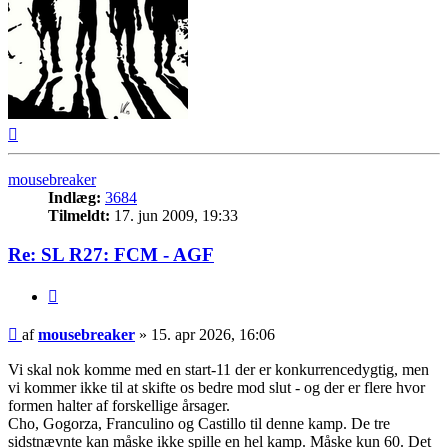
Top
mousebreaker
Indlæg:
3684
Tilmeldt:
17. jun 2009, 19:33
Re: SL R27: FCM - AGF
Citer
Indlæg
af
mousebreaker
»
15. apr 2026, 16:06
Vi skal nok komme med en start-11 der er konkurrencedygtig, men
vi kommer ikke til at skifte os bedre mod slut - og der er flere hvor
formen halter af forskellige årsager.
Cho, Gogorza, Franculino og Castillo til denne kamp. De tre
sidstnævnte kan måske ikke spille en hel kamp. Måske kun 60. Det