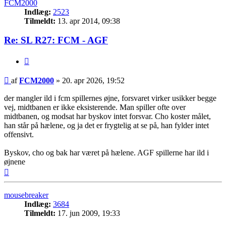
FCM2000
Indlæg:
2523
Tilmeldt:
13. apr 2014, 09:38
Re: SL R27: FCM - AGF
Citer
Indlæg
af
FCM2000
»
20. apr 2026, 19:52
der mangler ild i fcm spillernes øjne, forsvaret virker usikker begge
vej, midtbanen er ikke eksisterende. Man spiller ofte over
midtbanen, og modsat har byskov intet forsvar. Cho koster målet,
han står på hælene, og ja det er frygtelig at se på, han fylder intet
offensivt.
Byskov, cho og bak har været på hælene. AGF spillerne har ild i
øjnene
Top
mousebreaker
Indlæg:
3684
Tilmeldt:
17. jun 2009, 19:33