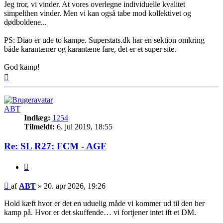
Jeg tror, vi vinder. At vores overlegne individuelle kvalitet
simpelthen vinder. Men vi kan også tabe mod kollektivet og
dødboldene...
PS: Diao er ude to kampe. Superstats.dk har en sektion omkring
både karantæner og karantæne fare, det er et super site.
God kamp!
Top
ABT
Indlæg:
1254
Tilmeldt:
6. jul 2019, 18:55
Re: SL R27: FCM - AGF
Citer
Indlæg
af
ABT
»
20. apr 2026, 19:26
Hold kæft hvor er det en uduelig måde vi kommer ud til den her
kamp på. Hvor er det skuffende… vi fortjener intet ift et DM.