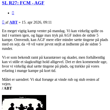
SL R27: FCM - AGF
Citer
Indlæg
af
ABT
»
15. apr 2026, 09:11
En meget vigtig kamp venter på mandag. Vi kan virkelig spille os
ind i varmen igen, og ligge max tryk på AGF inden de sidste 5
kampe. Omvendt, kan AGF mere eller mindre sætte tingene på plads
med en sejr, da +8 vil være jævnt stejlt at indhente på de sidste 5
runder.
Vi er som bekendt ramt på karantæner og skader, men forhåbentlig
kan vi stille et slagkraftigt hold alligevel. Det er den kommende uge,
hvor vi virkelig skal sætte tingene på plads, og trække på vores
erfaring i mange kampe på kort tid.
Målet er uændret: Vi skal forsøge at vinde rub og stub resten af
vejen.
/ ABT