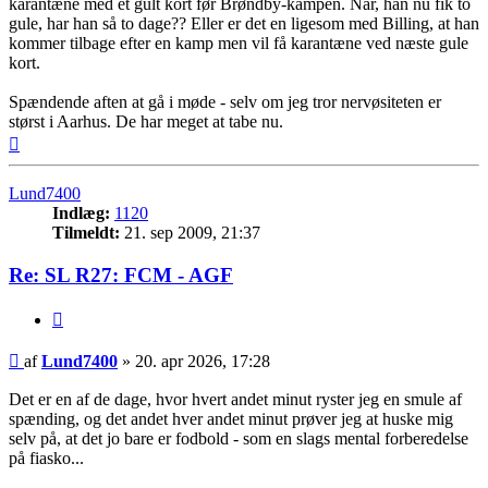
karantæne med et gult kort før Brøndby-kampen. Når, han nu fik to
gule, har han så to dage?? Eller er det en ligesom med Billing, at han
kommer tilbage efter en kamp men vil få karantæne ved næste gule
kort.
Spændende aften at gå i møde - selv om jeg tror nervøsiteten er
størst i Aarhus. De har meget at tabe nu.
Top
Lund7400
Indlæg:
1120
Tilmeldt:
21. sep 2009, 21:37
Re: SL R27: FCM - AGF
Citer
Indlæg
af
Lund7400
»
20. apr 2026, 17:28
Det er en af de dage, hvor hvert andet minut ryster jeg en smule af
spænding, og det andet hver andet minut prøver jeg at huske mig
selv på, at det jo bare er fodbold - som en slags mental forberedelse
på fiasko...