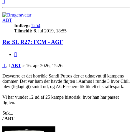
Top
ABT
Indlæg:
1254
Tilmeldt:
6. jul 2019, 18:55
Re: SL R27: FCM - AGF
Citer
Indlæg
af
ABT
»
16. apr 2026, 15:26
Desværre er det horrible Sandi Putros der er udnævnt til kampens
dommer. Det var ham der havde fløjten i Aarhus i runde 3 hvor Chili
blev (fejlagtigt) smidt ud, og AGF senere fik tildelt et straffespark.
Vi har vundet 12 ud af 25 kampe historisk, hvor han har passet
fløjten.
Suk...
/ ABT