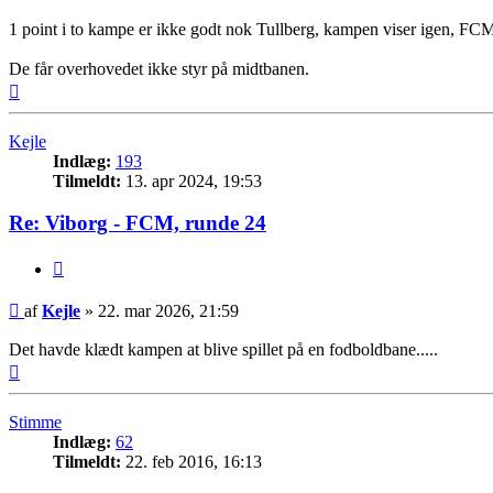
1 point i to kampe er ikke godt nok Tullberg, kampen viser igen, F
De får overhovedet ikke styr på midtbanen.
Top
Kejle
Indlæg:
193
Tilmeldt:
13. apr 2024, 19:53
Re: Viborg - FCM, runde 24
Citer
Indlæg
af
Kejle
»
22. mar 2026, 21:59
Det havde klædt kampen at blive spillet på en fodboldbane.....
Top
Stimme
Indlæg:
62
Tilmeldt:
22. feb 2016, 16:13