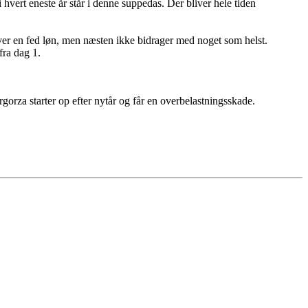
hvert eneste år står i denne suppedas. Der bliver hele tiden
hæver en fed løn, men næsten ikke bidrager med noget som helst.
fra dag 1.
rgorza starter op efter nytår og får en overbelastningsskade.