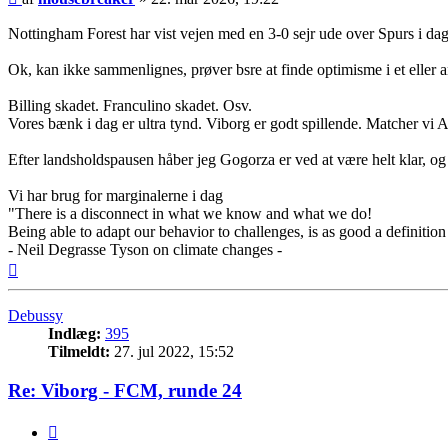
Nottingham Forest har vist vejen med en 3-0 sejr ude over Spurs i d
Ok, kan ikke sammenlignes, prøver bsre at finde optimisme i et eller a
Billing skadet. Franculino skadet. Osv.
Vores bænk i dag er ultra tynd. Viborg er godt spillende. Matcher vi A
Efter landsholdspausen håber jeg Gogorza er ved at være helt klar, og
Vi har brug for marginalerne i dag
"There is a disconnect in what we know and what we do!
Being able to adapt our behavior to challenges, is as good a definition
- Neil Degrasse Tyson on climate changes -
Top
Debussy
Indlæg:
395
Tilmeldt:
27. jul 2022, 15:52
Re: Viborg - FCM, runde 24
Citer