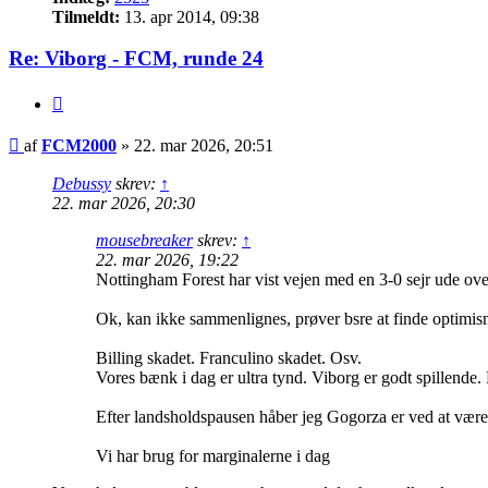
Tilmeldt:
13. apr 2014, 09:38
Re: Viborg - FCM, runde 24
Citer
Indlæg
af
FCM2000
»
22. mar 2026, 20:51
Debussy
skrev:
↑
22. mar 2026, 20:30
mousebreaker
skrev:
↑
22. mar 2026, 19:22
Nottingham Forest har vist vejen med en 3-0 sejr ude ov
Ok, kan ikke sammenlignes, prøver bsre at finde optimisme
Billing skadet. Franculino skadet. Osv.
Vores bænk i dag er ultra tynd. Viborg er godt spillende.
Efter landsholdspausen håber jeg Gogorza er ved at være h
Vi har brug for marginalerne i dag