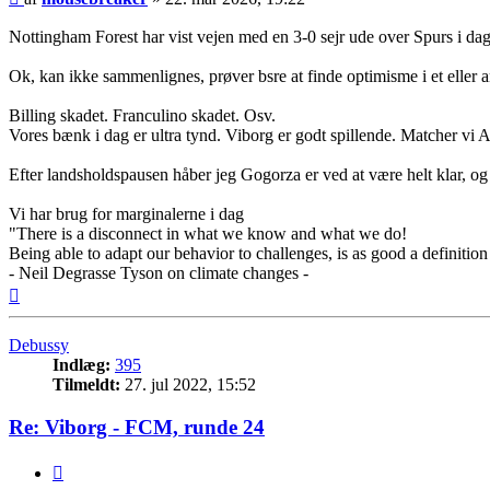
Nottingham Forest har vist vejen med en 3-0 sejr ude over Spurs i d
Ok, kan ikke sammenlignes, prøver bsre at finde optimisme i et eller a
Billing skadet. Franculino skadet. Osv.
Vores bænk i dag er ultra tynd. Viborg er godt spillende. Matcher vi A
Efter landsholdspausen håber jeg Gogorza er ved at være helt klar, og
Vi har brug for marginalerne i dag
"There is a disconnect in what we know and what we do!
Being able to adapt our behavior to challenges, is as good a definition
- Neil Degrasse Tyson on climate changes -
Top
Debussy
Indlæg:
395
Tilmeldt:
27. jul 2022, 15:52
Re: Viborg - FCM, runde 24
Citer