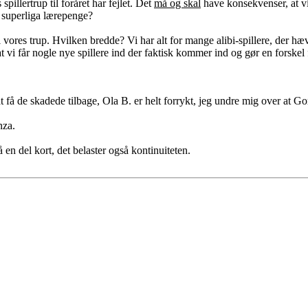
illertrup til foråret har fejlet. Det
må og skal
have konsekvenser, at vi 
superliga lærepenge?
 i vores trup. Hvilken bredde? Vi har alt for mange alibi-spillere, der 
at vi får nogle nye spillere ind der faktisk kommer ind og gør en forskel 
t få de skadede tilbage, Ola B. er helt forrykt, jeg undre mig over at Go
nza.
n del kort, det belaster også kontinuiteten.