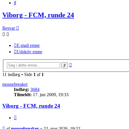
Søg
Viborg - FCM, runde 24
Besvar
E-mail emne
Udskriv emne
Avanceret
Søg
søgning
11 indlæg • Side
1
af
1
mousebreaker
Indlæg:
3684
Tilmeldt:
17. jun 2009, 19:33
Viborg - FCM, runde 24
Citer
Indlæg
af
mousebreaker
»
22. mar 2026, 19:22