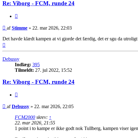
Re: Viborg - FCM, runde 24
Citer
Indlæg
af
Stimme
»
22. mar 2026, 22:03
Det havde klædt kampen at vi gjorde det færdig, det er sgu da utrolig
Top
Debussy
Indlæg:
395
Tilmeldt:
27. jul 2022, 15:52
Re: Viborg - FCM, runde 24
Citer
Indlæg
af
Debussy
»
22. mar 2026, 22:05
FCM2000
skrev:
↑
22. mar 2026, 21:55
1 point i to kampe er ikke godt nok Tullberg, kampen viser i