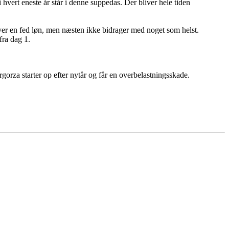
hvert eneste år står i denne suppedas. Der bliver hele tiden
hæver en fed løn, men næsten ikke bidrager med noget som helst.
fra dag 1.
rgorza starter op efter nytår og får en overbelastningsskade.