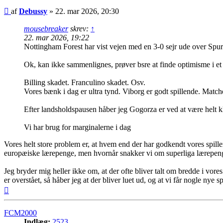
Indlæg
af
Debussy
»
22. mar 2026, 20:30
mousebreaker
skrev:
↑
22. mar 2026, 19:22
Nottingham Forest har vist vejen med en 3-0 sejr ude over Spu
Ok, kan ikke sammenlignes, prøver bsre at finde optimisme i et 
Billing skadet. Franculino skadet. Osv.
Vores bænk i dag er ultra tynd. Viborg er godt spillende. Matche
Efter landsholdspausen håber jeg Gogorza er ved at være helt kl
Vi har brug for marginalerne i dag
Vores helt store problem er, at hvem end der har godkendt vores spillert
europæiske lærepenge, men hvornår snakker vi om superliga lærepen
Jeg bryder mig heller ikke om, at der ofte bliver talt om bredde i vor
er overstået, så håber jeg at der bliver luet ud, og at vi får nogle nye 
Top
FCM2000
Indlæg:
2523