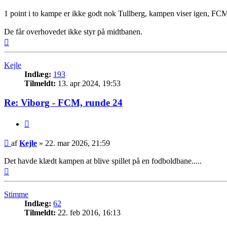
1 point i to kampe er ikke godt nok Tullberg, kampen viser igen, F
De får overhovedet ikke styr på midtbanen.
Top
Kejle
Indlæg:
193
Tilmeldt:
13. apr 2024, 19:53
Re: Viborg - FCM, runde 24
Citer
Indlæg
af
Kejle
»
22. mar 2026, 21:59
Det havde klædt kampen at blive spillet på en fodboldbane.....
Top
Stimme
Indlæg:
62
Tilmeldt:
22. feb 2016, 16:13