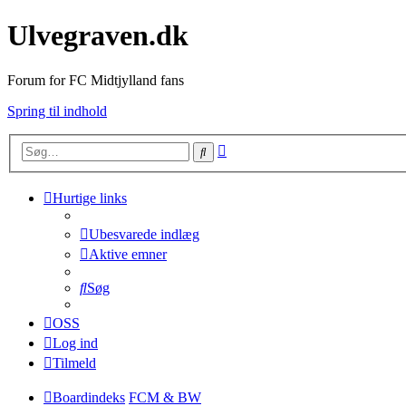
Ulvegraven.dk
Forum for FC Midtjylland fans
Spring til indhold
Avanceret
Søg
søgning
Hurtige links
Ubesvarede indlæg
Aktive emner
Søg
OSS
Log ind
Tilmeld
Boardindeks
FCM & BW