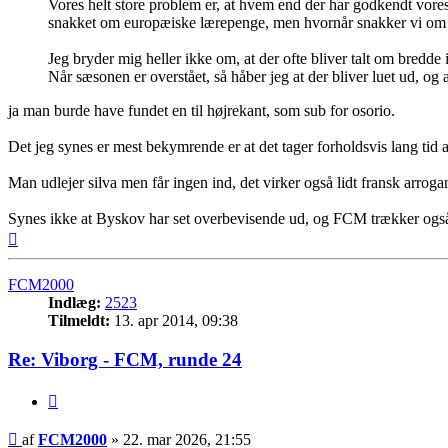
Vores helt store problem er, at hvem end der har godkendt vores sp
snakket om europæiske lærepenge, men hvornår snakker vi om 
Jeg bryder mig heller ikke om, at der ofte bliver talt om bredde
Når sæsonen er overstået, så håber jeg at der bliver luet ud, og 
ja man burde have fundet en til højrekant, som sub for osorio.
Det jeg synes er mest bekymrende er at det tager forholdsvis lang tid a
Man udlejer silva men får ingen ind, det virker også lidt fransk arroga
Synes ikke at Byskov har set overbevisende ud, og FCM trækker også e
Top
FCM2000
Indlæg:
2523
Tilmeldt:
13. apr 2014, 09:38
Re: Viborg - FCM, runde 24
Citer
Indlæg
af
FCM2000
»
22. mar 2026, 21:55