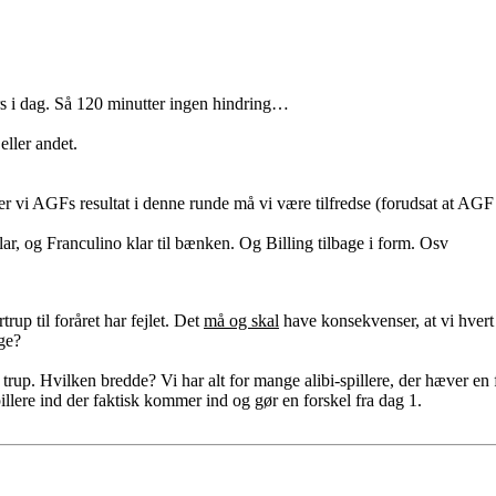
rs i dag. Så 120 minutter ingen hindring…
eller andet.
r vi AGFs resultat i denne runde må vi være tilfredse (forudsat at AGF i
ar, og Franculino klar til bænken. Og Billing tilbage i form. Osv
rup til foråret har fejlet. Det
må og skal
have konsekvenser, at vi hvert 
ge?
es trup. Hvilken bredde? Vi har alt for mange alibi-spillere, der hæver
spillere ind der faktisk kommer ind og gør en forskel fra dag 1.