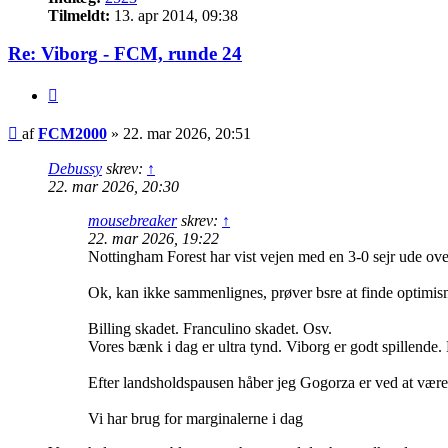
Tilmeldt:
13. apr 2014, 09:38
Re: Viborg - FCM, runde 24
Citer
Indlæg
af
FCM2000
»
22. mar 2026, 20:51
Debussy
skrev:
↑
22. mar 2026, 20:30
mousebreaker
skrev:
↑
22. mar 2026, 19:22
Nottingham Forest har vist vejen med en 3-0 sejr ude ov
Ok, kan ikke sammenlignes, prøver bsre at finde optimisme
Billing skadet. Franculino skadet. Osv.
Vores bænk i dag er ultra tynd. Viborg er godt spillende.
Efter landsholdspausen håber jeg Gogorza er ved at være h
Vi har brug for marginalerne i dag