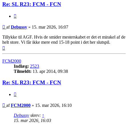
Re: SL R23: FCM - FCN
Citer
Indlæg
af
Debussy
»
15. mar 2026, 16:07
Tillykke til AGF. Hvis de smider mesterskabet er det et mirakel af de
helt store. Vi får ikke mere end 15-18 point i det her slutspil.
Top
FCM2000
Indlæg:
2523
Tilmeldt:
13. apr 2014, 09:38
Re: SL R23: FCM - FCN
Citer
Indlæg
af
FCM2000
»
15. mar 2026, 16:10
Debussy
skrev:
↑
15. mar 2026, 16:03