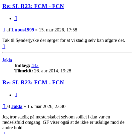
Re: SL R23: FCM - FCN
Citer
Indlæg
af
Lupus1999
»
15. mar 2026, 17:58
Tak til Sønderjyske der sørger for at vi stadig selv kan afgøre det.
Top
Jakla
Indlæg:
432
Tilmeldt:
26. apr 2014, 19:28
Re: SL R23: FCM - FCN
Citer
Indlæg
af
Jakla
»
15. mar 2026, 23:40
Jeg tror stadig på mesterskabet selvom spillet i dag var en
rædselsfuld omgang. GF viser også at de ikke er usårlige mod de
andre hold.
Top