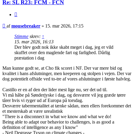
Re: SL R23: FCM - FCN
Citer
Indlæg
af
mousebreaker
»
15. mar 2026, 17:15
Stimme
skrev:
↑
15. mar 2026, 16:13
Der blev godt nok ikke skabt meget i dag, jeg er vild
skuffet over den maglende fart og farlighed. Dårlig
præstation i dag
Man kunne godt se, at Cho fik scoret i NF. Der var mere bid og
kvalitet i hans afslutninger, men keeperen og stolpen i vejen. Der var
dog potentielt offside ved to-tre af vores afslutninger i første halvleg.
Castillo er en af den der lider mest lige nu, ser det ud til.
Vi må håbe på Sønderjyske i dag, og desværre vil jeg græde tørre
tårer hvis vi ryger ud af Europa på torsdag.
Desværre tabermentalitet at tænke sådan, men ellers forekommer det
et mesterskab at være urealistisk
"There is a disconnect in what we know and what we do!
Being able to adapt our behavior to challenges, is as good a
definition of intelligence as any I know"
- Neil Degrasse Tyson on climate changes -