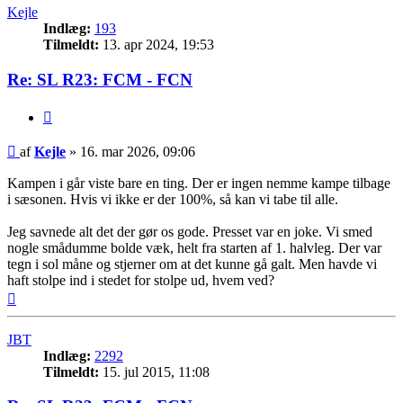
Kejle
Indlæg:
193
Tilmeldt:
13. apr 2024, 19:53
Re: SL R23: FCM - FCN
Citer
Indlæg
af
Kejle
»
16. mar 2026, 09:06
Kampen i går viste bare en ting. Der er ingen nemme kampe tilbage
i sæsonen. Hvis vi ikke er der 100%, så kan vi tabe til alle.
Jeg savnede alt det der gør os gode. Presset var en joke. Vi smed
nogle smådumme bolde væk, helt fra starten af 1. halvleg. Der var
tegn i sol måne og stjerner om at det kunne gå galt. Men havde vi
haft stolpe ind i stedet for stolpe ud, hvem ved?
Top
JBT
Indlæg:
2292
Tilmeldt:
15. jul 2015, 11:08