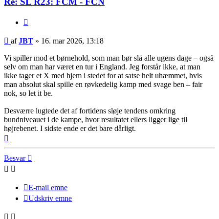
Re: SL R23: FCM - FCN
Citer
Indlæg
af
JBT
»
16. mar 2026, 13:18
Vi spiller mod et børnehold, som man bør slå alle ugens dage – også
selv om man har været en tur i England. Jeg forstår ikke, at man
ikke tager et X med hjem i stedet for at satse helt uhæmmet, hvis
man absolut skal spille en røvkedelig kamp med svage ben – fair
nok, so let it be.
Desværre lugtede det af fortidens sløje tendens omkring
bundniveauet i de kampe, hvor resultatet ellers ligger lige til
højrebenet. I sidste ende er det bare dårligt.
Top
Besvar
E-mail emne
Udskriv emne