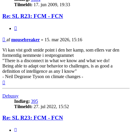
Tilmeldt:
17. jun 2009, 19:33
Re: SL R23: FCM - FCN
Citer
Indlæg
af
mousebreaker
»
15. mar 2026, 15:16
Vi kan vist godt smide point i den her kamp, som ellers var den
formentlig nemmeste i restprogrammet
"There is a disconnect in what we know and what we do!
Being able to adapt our behavior to challenges, is as good a
definition of intelligence as any I know"
- Neil Degrasse Tyson on climate changes -
Top
Debussy
Indlæg:
395
Tilmeldt:
27. jul 2022, 15:52
Re: SL R23: FCM - FCN
Citer