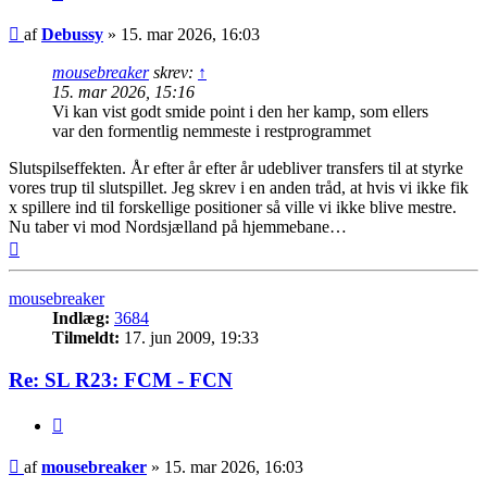
Indlæg
af
Debussy
»
15. mar 2026, 16:03
mousebreaker
skrev:
↑
15. mar 2026, 15:16
Vi kan vist godt smide point i den her kamp, som ellers
var den formentlig nemmeste i restprogrammet
Slutspilseffekten. År efter år efter år udebliver transfers til at styrke
vores trup til slutspillet. Jeg skrev i en anden tråd, at hvis vi ikke fik
x spillere ind til forskellige positioner så ville vi ikke blive mestre.
Nu taber vi mod Nordsjælland på hjemmebane…
Top
mousebreaker
Indlæg:
3684
Tilmeldt:
17. jun 2009, 19:33
Re: SL R23: FCM - FCN
Citer
Indlæg
af
mousebreaker
»
15. mar 2026, 16:03