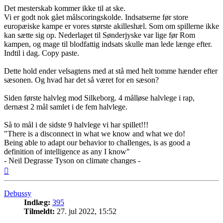
Det mesterskab kommer ikke til at ske.
Vi er godt nok gået målscoringskolde. Indsatserne før store
europæiske kampe er vores største akilleshæl. Som om spillerne ikke
kan sætte sig op. Nederlaget til Sønderjyske var lige før Rom
kampen, og mage til blodfattig indsats skulle man lede længe efter.
Indtil i dag. Copy paste.
Dette hold ender velsagtens med at stå med helt tomme hænder efter
sæsonen. Og hvad har det så været for en sæson?
Siden første halvleg mod Silkeborg. 4 målløse halvlege i rap,
dernæst 2 mål samlet i de fem halvlege.
Så to mål i de sidste 9 halvlege vi har spillet!!!
"There is a disconnect in what we know and what we do!
Being able to adapt our behavior to challenges, is as good a
definition of intelligence as any I know"
- Neil Degrasse Tyson on climate changes -
Top
Debussy
Indlæg:
395
Tilmeldt:
27. jul 2022, 15:52