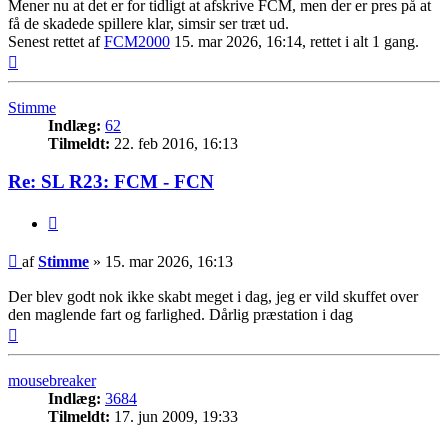
Mener nu at det er for tidligt at afskrive FCM, men der er pres på at
få de skadede spillere klar, simsir ser træt ud.
Senest rettet af
FCM2000
15. mar 2026, 16:14, rettet i alt 1 gang.
Top
Stimme
Indlæg:
62
Tilmeldt:
22. feb 2016, 16:13
Re: SL R23: FCM - FCN
Citer
Indlæg
af
Stimme
»
15. mar 2026, 16:13
Der blev godt nok ikke skabt meget i dag, jeg er vild skuffet over
den maglende fart og farlighed. Dårlig præstation i dag
Top
mousebreaker
Indlæg:
3684
Tilmeldt:
17. jun 2009, 19:33