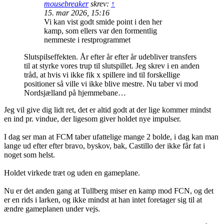
mousebreaker
skrev:
↑
15. mar 2026, 15:16
Vi kan vist godt smide point i den her
kamp, som ellers var den formentlig
nemmeste i restprogrammet
Slutspilseffekten. År efter år efter år udebliver transfers
til at styrke vores trup til slutspillet. Jeg skrev i en anden
tråd, at hvis vi ikke fik x spillere ind til forskellige
positioner så ville vi ikke blive mestre. Nu taber vi mod
Nordsjælland på hjemmebane…
Jeg vil give dig lidt ret, det er altid godt at der lige kommer mindst
en ind pr. vindue, der ligesom giver holdet nye impulser.
I dag ser man at FCM taber ufattelige mange 2 bolde, i dag kan man
lange ud efter efter bravo, byskov, bak, Castillo der ikke får fat i
noget som helst.
Holdet virkede træt og uden en gameplane.
Nu er det anden gang at Tullberg miser en kamp mod FCN, og det
er en rids i larken, og ikke mindst at han intet foretager sig til at
ændre gameplanen under vejs.