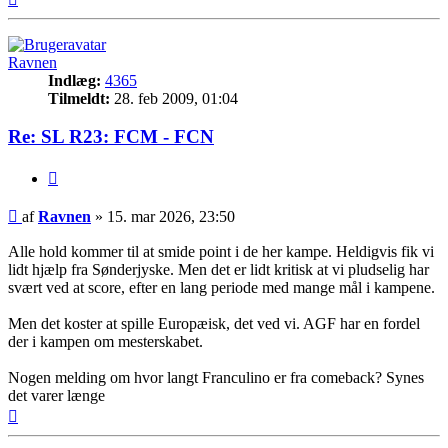
Ravnen
Indlæg:
4365
Tilmeldt:
28. feb 2009, 01:04
Re: SL R23: FCM - FCN
Citer
Indlæg
af
Ravnen
»
15. mar 2026, 23:50
Alle hold kommer til at smide point i de her kampe. Heldigvis fik vi
lidt hjælp fra Sønderjyske. Men det er lidt kritisk at vi pludselig har
svært ved at score, efter en lang periode med mange mål i kampene.
Men det koster at spille Europæisk, det ved vi. AGF har en fordel
der i kampen om mesterskabet.
Nogen melding om hvor langt Franculino er fra comeback? Synes
det varer længe
Top