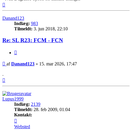
Top
Danand123
Indlæg:
983
Tilmeldt:
3. jun 2018, 22:10
Re: SL R23: FCM - FCN
Citer
Indlæg
af
Danand123
»
15. mar 2026, 17:47
.
Top
Lupus1999
Indlæg:
2139
Tilmeldt:
28. feb 2009, 01:04
Kontakt:
Kontakt
Lupus1999
Websted