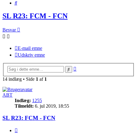
Søg
SL R23: FCM - FCN
Besvar
E-mail emne
Udskriv emne
Avanceret
Søg
søgning
14 indlæg • Side
1
af
1
ABT
Indlæg:
1255
Tilmeldt:
6. jul 2019, 18:55
SL R23: FCM - FCN
Citer