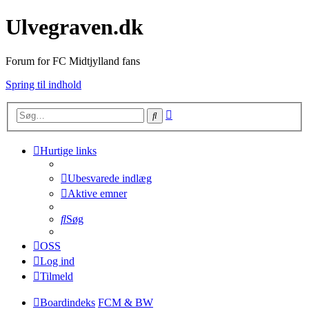
Ulvegraven.dk
Forum for FC Midtjylland fans
Spring til indhold
Avanceret
Søg
søgning
Hurtige links
Ubesvarede indlæg
Aktive emner
Søg
OSS
Log ind
Tilmeld
Boardindeks
FCM & BW