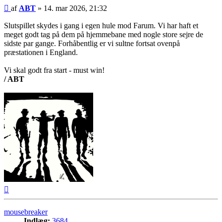
Indlæg
af
ABT
»
14. mar 2026, 21:32
Slutspillet skydes i gang i egen hule mod Farum. Vi har haft et
meget godt tag på dem på hjemmebane med nogle store sejre de
sidste par gange. Forhåbentlig er vi sultne fortsat ovenpå
præstationen i England.
Vi skal godt fra start - must win!
/ ABT
Top
mousebreaker
Indlæg:
3684