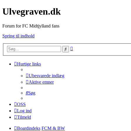
Ulvegraven.dk
Forum for FC Midtjylland fans
Spring til indhold
Avanceret
Søg
søgning
Hurtige links
Ubesvarede indlæg
Aktive emner
Søg
OSS
Log ind
Tilmeld
Boardindeks
FCM & BW