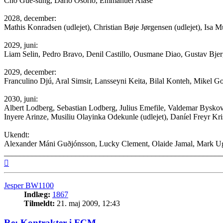
Cho Gue-sung, Darío Osorio, Emmanuel Alase
2028, december:
Mathis Konradsen (udlejet), Christian Bøje Jørgensen (udlejet), Isa 
2029, juni:
Liam Selin, Pedro Bravo, Denil Castillo, Ousmane Diao, Gustav Bjerg
2029, december:
Franculino Djú, Aral Simsir, Lansseyni Keita, Bilal Konteh, Mikel G
2030, juni:
Albert Lodberg, Sebastian Lodberg, Julius Emefile, Valdemar Byskov A
Inyere Arinze, Musiliu Olayinka Odekunle (udlejet), Daníel Freyr Krist
Ukendt:
Alexander Máni Guðjónsson, Lucky Clement, Olaide Jamal, Mark 
_______________________________________________________
Top
Jesper BW1100
Indlæg:
1867
Tilmeldt:
21. maj 2009, 12:43
Re: Kontrakter i FCM