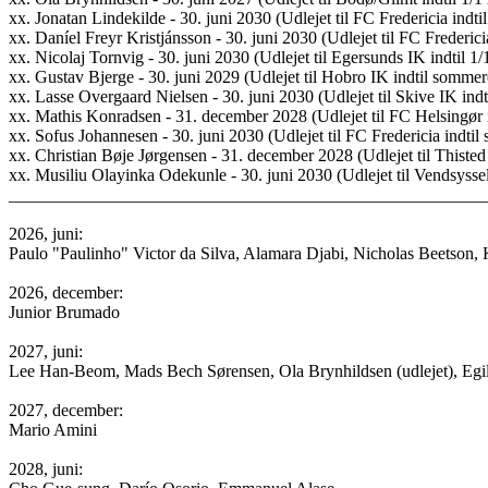
xx. Jonatan Lindekilde - 30. juni 2030 (Udlejet til FC Fredericia ind
xx. Daníel Freyr Kristjánsson - 30. juni 2030 (Udlejet til FC Frederi
xx. Nicolaj Tornvig - 30. juni 2030 (Udlejet til Egersunds IK indtil 1
xx. Gustav Bjerge - 30. juni 2029 (Udlejet til Hobro IK indtil somme
xx. Lasse Overgaard Nielsen - 30. juni 2030 (Udlejet til Skive IK in
xx. Mathis Konradsen - 31. december 2028 (Udlejet til FC Helsingør
xx. Sofus Johannesen - 30. juni 2030 (Udlejet til FC Fredericia indti
xx. Christian Bøje Jørgensen - 31. december 2028 (Udlejet til Thiste
xx. Musiliu Olayinka Odekunle - 30. juni 2030 (Udlejet til Vendsyss
______________________________________________________
2026, juni:
Paulo "Paulinho" Victor da Silva, Alamara Djabi, Nicholas Beetson, 
2026, december:
Junior Brumado
2027, juni:
Lee Han-Beom, Mads Bech Sørensen, Ola Brynhildsen (udlejet), Egil
2027, december:
Mario Amini
2028, juni: