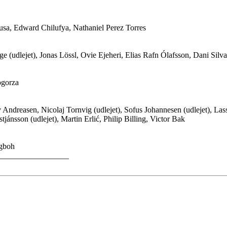
Musa, Edward Chilufya, Nathaniel Perez Torres
e (udlejet), Jonas Lössl, Ovie Ejeheri, Elias Rafn Ólafsson, Dani Silv
ogorza
ndreasen, Nicolaj Tornvig (udlejet), Sofus Johannesen (udlejet), Lass
jánsson (udlejet), Martin Erlić, Philip Billing, Victor Bak
Ugboh
_________________