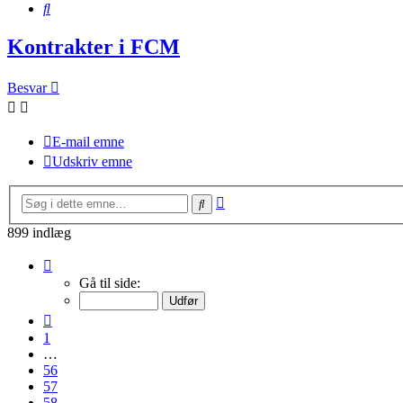
Søg
Kontrakter i FCM
Besvar
E-mail emne
Udskriv emne
Avanceret
Søg
søgning
899 indlæg
Side
59
Gå til side:
af
60
Forrige
1
…
56
57
58