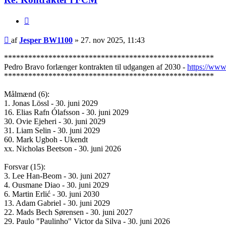
Citer
Indlæg
af
Jesper BW1100
»
27. nov 2025, 11:43
****************************************************
Pedro Bravo forlænger kontrakten til udgangen af 2030 -
https://www
****************************************************
Målmænd (6):
1. Jonas Lössl - 30. juni 2029
16. Elias Rafn Ólafsson - 30. juni 2029
30. Ovie Ejeheri - 30. juni 2029
31. Liam Selin - 30. juni 2029
60. Mark Ugboh - Ukendt
xx. Nicholas Beetson - 30. juni 2026
Forsvar (15):
3. Lee Han-Beom - 30. juni 2027
4. Ousmane Diao - 30. juni 2029
6. Martin Erlić - 30. juni 2030
13. Adam Gabriel - 30. juni 2029
22. Mads Bech Sørensen - 30. juni 2027
29. Paulo "Paulinho" Victor da Silva - 30. juni 2026