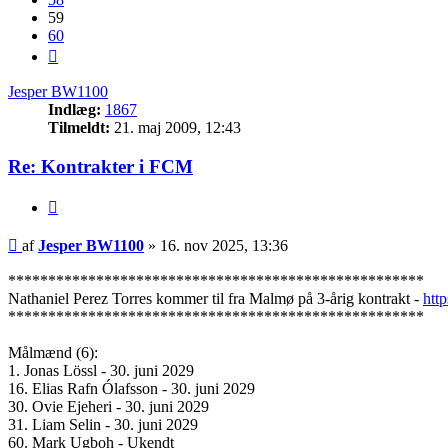
59
60
Næste
Jesper BW1100
Indlæg:
1867
Tilmeldt:
21. maj 2009, 12:43
Re: Kontrakter i FCM
Citer
Indlæg
af
Jesper BW1100
»
16. nov 2025, 13:36
****************************************************
Nathaniel Perez Torres kommer til fra Malmø på 3-årig kontrakt -
htt
****************************************************
Målmænd (6):
1. Jonas Lössl - 30. juni 2029
16. Elias Rafn Ólafsson - 30. juni 2029
30. Ovie Ejeheri - 30. juni 2029
31. Liam Selin - 30. juni 2029
60. Mark Ugboh - Ukendt