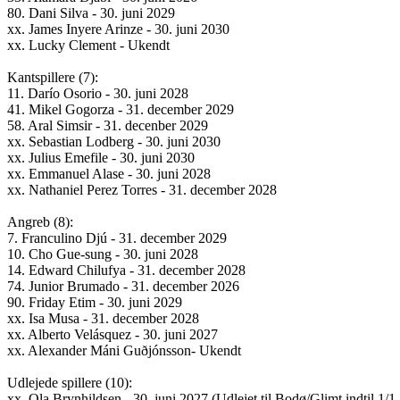
80. Dani Silva - 30. juni 2029
xx. James Inyere Arinze - 30. juni 2030
xx. Lucky Clement - Ukendt
Kantspillere (7):
11. Darío Osorio - 30. juni 2028
41. Mikel Gogorza - 31. december 2029
58. Aral Simsir - 31. decenber 2029
xx. Sebastian Lodberg - 30. juni 2030
xx. Julius Emefile - 30. juni 2030
xx. Emmanuel Alase - 30. juni 2028
xx. Nathaniel Perez Torres - 31. december 2028
Angreb (8):
7. Franculino Djú - 31. december 2029
10. Cho Gue-sung - 30. juni 2028
14. Edward Chilufya - 31. december 2028
74. Junior Brumado - 31. december 2026
90. Friday Etim - 30. juni 2029
xx. Isa Musa - 31. december 2028
xx. Alberto Velásquez - 30. juni 2027
xx. Alexander Máni Guðjónsson- Ukendt
Udlejede spillere (10):
xx. Ola Brynhildsen - 30. juni 2027 (Udlejet til Bodø/Glimt indtil 1/1