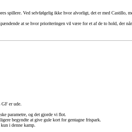
s spillere. Ved selvfølgelig ikke hvor alvorligt, det er med Castillo, me
pændende at se hvor prioriteringen vil være for et af de to hold, der når
s GF er ude.
iske parametre, og det gjorde vi flot.
gere begyndte at give gule kort for gentagne frispark.
ke kun i denne kamp.