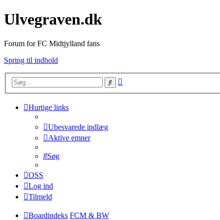
Ulvegraven.dk
Forum for FC Midtjylland fans
Spring til indhold
Avanceret
Søg
søgning
Hurtige links
Ubesvarede indlæg
Aktive emner
Søg
OSS
Log ind
Tilmeld
Boardindeks
FCM & BW