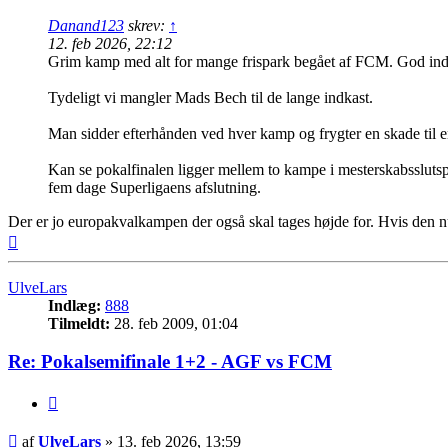
Danand123
skrev:
↑
12. feb 2026, 22:12
Grim kamp med alt for mange frispark begået af FCM. God indsa
Tydeligt vi mangler Mads Bech til de lange indkast.
Man sidder efterhånden ved hver kamp og frygter en skade til en a
Kan se pokalfinalen ligger mellem to kampe i mesterskabsslutspil
fem dage Superligaens afslutning.
Der er jo europakvalkampen der også skal tages højde for. Hvis den n
Top
UlveLars
Indlæg:
888
Tilmeldt:
28. feb 2009, 01:04
Re: Pokalsemifinale 1+2 - AGF vs FCM
Citer
Indlæg
af
UlveLars
»
13. feb 2026, 13:59