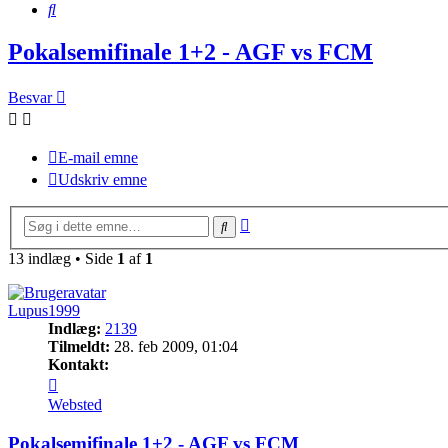
Søg
Pokalsemifinale 1+2 - AGF vs FCM
Besvar
E-mail emne
Udskriv emne
Avanceret
Søg
søgning
13 indlæg • Side
1
af
1
Lupus1999
Indlæg:
2139
Tilmeldt:
28. feb 2009, 01:04
Kontakt:
Kontakt
Lupus1999
Websted
Pokalsemifinale 1+2 - AGF vs FCM