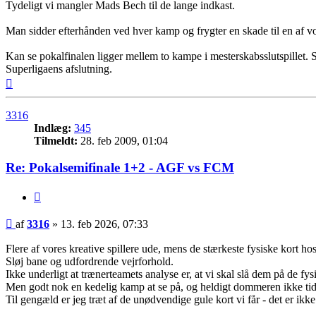
Tydeligt vi mangler Mads Bech til de lange indkast.
Man sidder efterhånden ved hver kamp og frygter en skade til en af vore
Kan se pokalfinalen ligger mellem to kampe i mesterskabsslutspillet. S
Superligaens afslutning.
Top
3316
Indlæg:
345
Tilmeldt:
28. feb 2009, 01:04
Re: Pokalsemifinale 1+2 - AGF vs FCM
Citer
Indlæg
af
3316
»
13. feb 2026, 07:33
Flere af vores kreative spillere ude, mens de stærkeste fysiske kort ho
Sløj bane og udfordrende vejrforhold.
Ikke underligt at trænerteamets analyse er, at vi skal slå dem på de fys
Men godt nok en kedelig kamp at se på, og heldigt dommeren ikke tidli
Til gengæld er jeg træt af de unødvendige gule kort vi får - det er ik