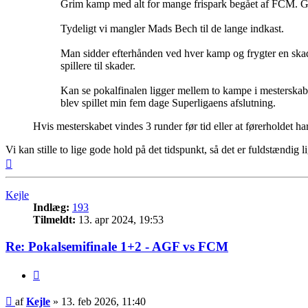
Grim kamp med alt for mange frispark begået af FCM. God
Tydeligt vi mangler Mads Bech til de lange indkast.
Man sidder efterhånden ved hver kamp og frygter en skade 
spillere til skader.
Kan se pokalfinalen ligger mellem to kampe i mesterskabssl
blev spillet min fem dage Superligaens afslutning.
Hvis mesterskabet vindes 3 runder før tid eller at førerholdet har
Vi kan stille to lige gode hold på det tidspunkt, så det er fuldstændig l
Top
Kejle
Indlæg:
193
Tilmeldt:
13. apr 2024, 19:53
Re: Pokalsemifinale 1+2 - AGF vs FCM
Citer
Indlæg
af
Kejle
»
13. feb 2026, 11:40