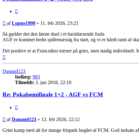
Citer
Indlæg
af
Lupus1999
»
11. feb 2026, 23:21
Så gælder det den første duel i et hæsblæsende forår.
AGF er kommet bedst spillemæssig fra start, og vi er hårdt ramt af s
Det positive er at Franculino træner på græs, men stadig individuelt. M
Top
Danand123
Indlæg:
983
Tilmeldt:
3. jun 2018, 22:10
Re: Pokalsemifinale 1+2 - AGF vs FCM
Citer
Indlæg
af
Danand123
»
12. feb 2026, 22:12
Grim kamp med alt for mange frispark begået af FCM. God indsats af 