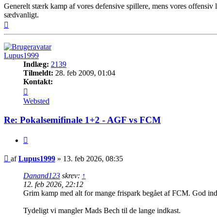
Generelt stærk kamp af vores defensive spillere, mens vores offensiv
sædvanligt.
Top
Lupus1999
Indlæg:
2139
Tilmeldt:
28. feb 2009, 01:04
Kontakt:
Kontakt
Lupus1999
Websted
Re: Pokalsemifinale 1+2 - AGF vs FCM
Citer
Indlæg
af
Lupus1999
»
13. feb 2026, 08:35
Danand123
skrev:
↑
12. feb 2026, 22:12
Grim kamp med alt for mange frispark begået af FCM. God indsa
Tydeligt vi mangler Mads Bech til de lange indkast.