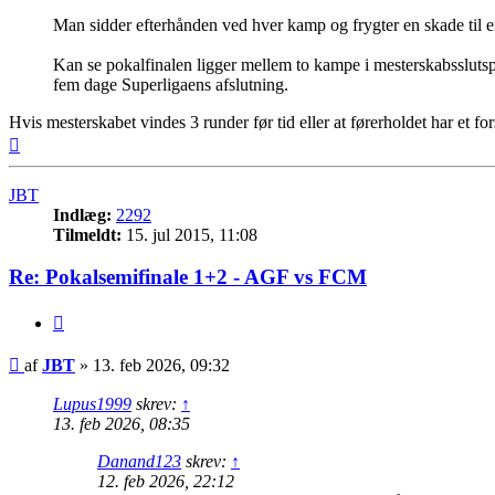
Man sidder efterhånden ved hver kamp og frygter en skade til en a
Kan se pokalfinalen ligger mellem to kampe i mesterskabsslutspil
fem dage Superligaens afslutning.
Hvis mesterskabet vindes 3 runder før tid eller at førerholdet har et for
Top
JBT
Indlæg:
2292
Tilmeldt:
15. jul 2015, 11:08
Re: Pokalsemifinale 1+2 - AGF vs FCM
Citer
Indlæg
af
JBT
»
13. feb 2026, 09:32
Lupus1999
skrev:
↑
13. feb 2026, 08:35
Danand123
skrev:
↑
12. feb 2026, 22:12