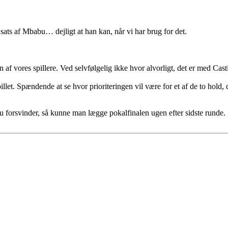
ts af Mbabu… dejligt at han kan, når vi har brug for det.
f vores spillere. Ved selvfølgelig ikke hvor alvorligt, det er med Castil
let. Spændende at se hvor prioriteringen vil være for et af de to hold, d
u forsvinder, så kunne man lægge pokalfinalen ugen efter sidste runde.