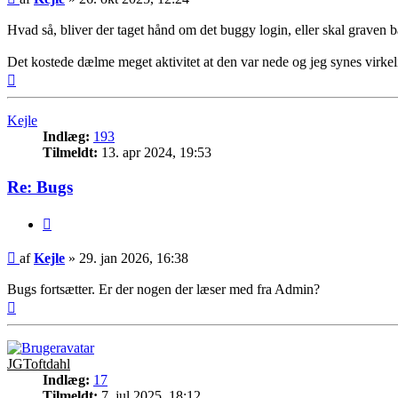
Hvad så, bliver der taget hånd om det buggy login, eller skal graven b
Det kostede dælme meget aktivitet at den var nede og jeg synes virke
Top
Kejle
Indlæg:
193
Tilmeldt:
13. apr 2024, 19:53
Re: Bugs
Citer
Indlæg
af
Kejle
»
29. jan 2026, 16:38
Bugs fortsætter. Er der nogen der læser med fra Admin?
Top
JGToftdahl
Indlæg:
17
Tilmeldt:
7. jul 2025, 18:12