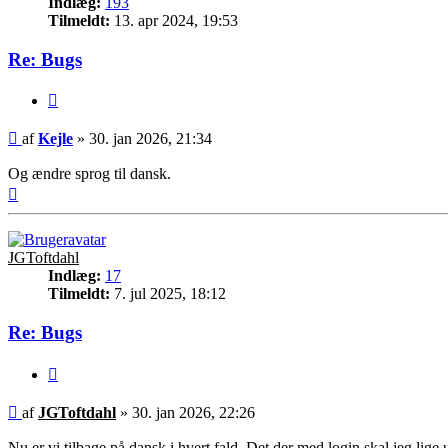
Indlæg:
193
Tilmeldt:
13. apr 2024, 19:53
Re: Bugs
Citer
Indlæg
af
Kejle
»
30. jan 2026, 21:34
Og ændre sprog til dansk.
Top
JGToftdahl
Indlæg:
17
Tilmeldt:
7. jul 2025, 18:12
Re: Bugs
Citer
Indlæg
af
JGToftdahl
»
30. jan 2026, 22:26
Nu er vi tilbage på dansk i hvert fald. Det der med login skal jeg lig