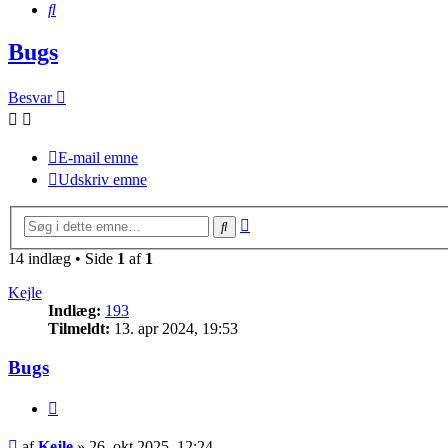
Søg
Bugs
Besvar
E-mail emne
Udskriv emne
Avanceret
Søg
søgning
14 indlæg • Side
1
af
1
Kejle
Indlæg:
193
Tilmeldt:
13. apr 2024, 19:53
Bugs
Citer
Indlæg
af
Kejle
»
26. okt 2025, 12:24