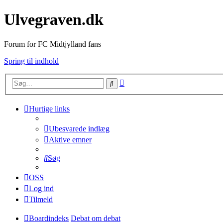
Ulvegraven.dk
Forum for FC Midtjylland fans
Spring til indhold
Avanceret
Søg
søgning
Hurtige links
Ubesvarede indlæg
Aktive emner
Søg
OSS
Log ind
Tilmeld
Boardindeks
Debat om debat