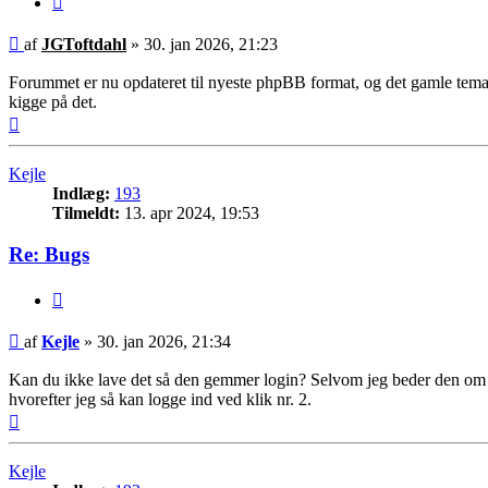
Indlæg
af
JGToftdahl
»
30. jan 2026, 21:23
Forummet er nu opdateret til nyeste phpBB format, og det gamle tema er
kigge på det.
Top
Kejle
Indlæg:
193
Tilmeldt:
13. apr 2024, 19:53
Re: Bugs
Citer
Indlæg
af
Kejle
»
30. jan 2026, 21:34
Kan du ikke lave det så den gemmer login? Selvom jeg beder den om a
hvorefter jeg så kan logge ind ved klik nr. 2.
Top
Kejle