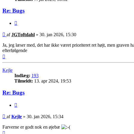
Re: Bugs
Citer
Indlæg
af
JGToftdahl
»
30. jan 2026, 15:30
Ja, jeg læser med, det har ikke været prioriteret ret højt, men graven h
efterfølgende
Top
Kejle
Indlæg:
193
Tilmeldt:
13. apr 2024, 19:53
Re: Bugs
Citer
Indlæg
af
Kejle
»
30. jan 2026, 15:34
Farverne er godt nok en øjebæ
Top