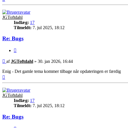
JGToftdahl
Indlæg:
17
Tilmeldt:
7. jul 2025, 18:12
Re: Bugs
Citer
Indlæg
af
JGToftdahl
»
30. jan 2026, 16:44
Enig - Det gamle tema kommer tilbage når opdateringen er færdig
Top
JGToftdahl
Indlæg:
17
Tilmeldt:
7. jul 2025, 18:12
Re: Bugs
Citer