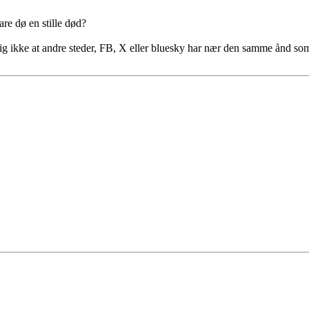
are dø en stille død?
lig ikke at andre steder, FB, X eller bluesky har nær den samme ånd so