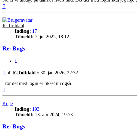
Top
JGToftdahl
Indlæg:
17
Tilmeldt:
7. jul 2025, 18:12
Re: Bugs
Citer
Indlæg
af
JGToftdahl
»
30. jan 2026, 22:32
Tror det med login er fikset nu også
Top
Kejle
Indlæg:
193
Tilmeldt:
13. apr 2024, 19:53
Re: Bugs