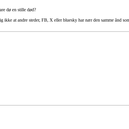
are dø en stille død?
lig ikke at andre steder, FB, X eller bluesky har nær den samme ånd so