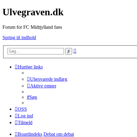
Ulvegraven.dk
Forum for FC Midtjylland fans
Spring til indhold
Avanceret
Søg
søgning
Hurtige links
Ubesvarede indlæg
Aktive emner
Søg
OSS
Log ind
Tilmeld
Boardindeks
Debat om debat