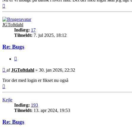
Top
JGToftdahl
Indlæg:
17
Tilmeldt:
7. jul 2025, 18:12
Re: Bugs
Citer
Indlæg
af
JGToftdahl
»
30. jan 2026, 22:32
Tror det med login er fikset nu også
Top
Kejle
Indlæg:
193
Tilmeldt:
13. apr 2024, 19:53
Re: Bugs