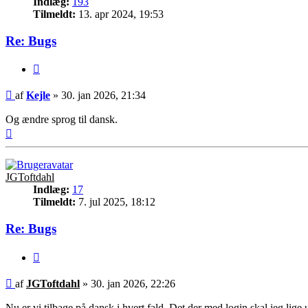
Indlæg:
193
Tilmeldt:
13. apr 2024, 19:53
Re: Bugs
Citer
Indlæg
af
Kejle
»
30. jan 2026, 21:34
Og ændre sprog til dansk.
Top
JGToftdahl
Indlæg:
17
Tilmeldt:
7. jul 2025, 18:12
Re: Bugs
Citer
Indlæg
af
JGToftdahl
»
30. jan 2026, 22:26
Nu er vi tilbage på dansk i hvert fald. Det der med login skal jeg lig