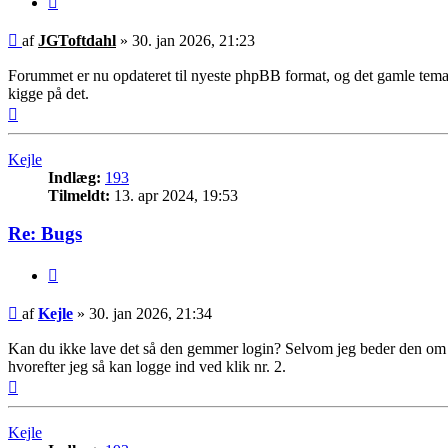
Indlæg
af
JGToftdahl
»
30. jan 2026, 21:23
Forummet er nu opdateret til nyeste phpBB format, og det gamle tema er
kigge på det.
Top
Kejle
Indlæg:
193
Tilmeldt:
13. apr 2024, 19:53
Re: Bugs
Citer
Indlæg
af
Kejle
»
30. jan 2026, 21:34
Kan du ikke lave det så den gemmer login? Selvom jeg beder den om a
hvorefter jeg så kan logge ind ved klik nr. 2.
Top
Kejle