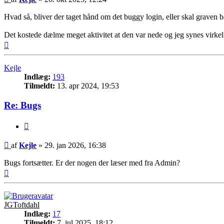
Hvad så, bliver der taget hånd om det buggy login, eller skal graven b
Det kostede dælme meget aktivitet at den var nede og jeg synes virke
Top
Kejle
Indlæg:
193
Tilmeldt:
13. apr 2024, 19:53
Re: Bugs
Citer
Indlæg
af
Kejle
»
29. jan 2026, 16:38
Bugs fortsætter. Er der nogen der læser med fra Admin?
Top
JGToftdahl
Indlæg:
17
Tilmeldt:
7. jul 2025, 18:12