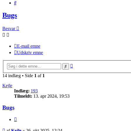
Søg
Bugs
Besvar
E-mail emne
Udskriv emne
Avanceret
Søg
søgning
14 indlæg • Side
1
af
1
Kejle
Indlæg:
193
Tilmeldt:
13. apr 2024, 19:53
Bugs
Citer
Indlæg
af
Kejle
»
26. okt 2025, 12:24