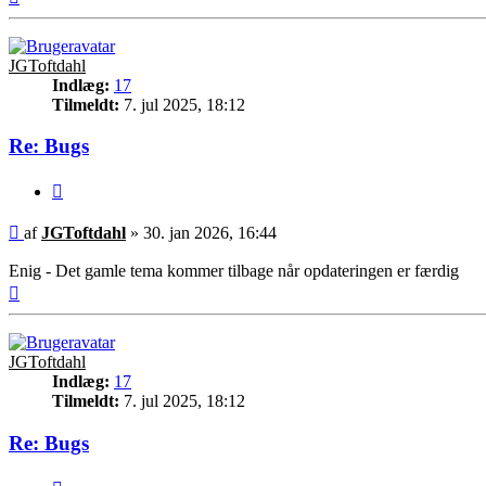
JGToftdahl
Indlæg:
17
Tilmeldt:
7. jul 2025, 18:12
Re: Bugs
Citer
Indlæg
af
JGToftdahl
»
30. jan 2026, 16:44
Enig - Det gamle tema kommer tilbage når opdateringen er færdig
Top
JGToftdahl
Indlæg:
17
Tilmeldt:
7. jul 2025, 18:12
Re: Bugs
Citer