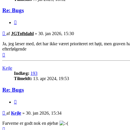
Re: Bugs
Citer
Indlæg
af
JGToftdahl
»
30. jan 2026, 15:30
Ja, jeg læser med, det har ikke været prioriteret ret højt, men graven h
efterfølgende
Top
Kejle
Indlæg:
193
Tilmeldt:
13. apr 2024, 19:53
Re: Bugs
Citer
Indlæg
af
Kejle
»
30. jan 2026, 15:34
Farverne er godt nok en øjebæ
Top