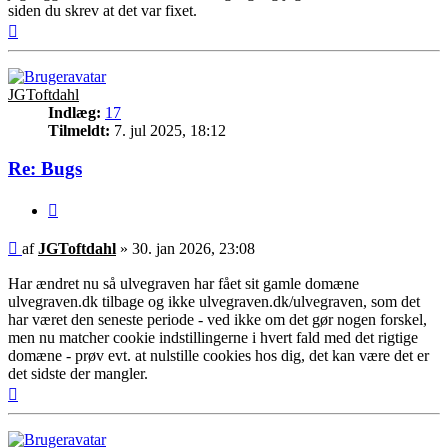
siden du skrev at det var fixet.
Top
JGToftdahl
Indlæg:
17
Tilmeldt:
7. jul 2025, 18:12
Re: Bugs
Citer
Indlæg
af
JGToftdahl
»
30. jan 2026, 23:08
Har ændret nu så ulvegraven har fået sit gamle domæne
ulvegraven.dk tilbage og ikke ulvegraven.dk/ulvegraven, som det
har været den seneste periode - ved ikke om det gør nogen forskel,
men nu matcher cookie indstillingerne i hvert fald med det rigtige
domæne - prøv evt. at nulstille cookies hos dig, det kan være det er
det sidste der mangler.
Top