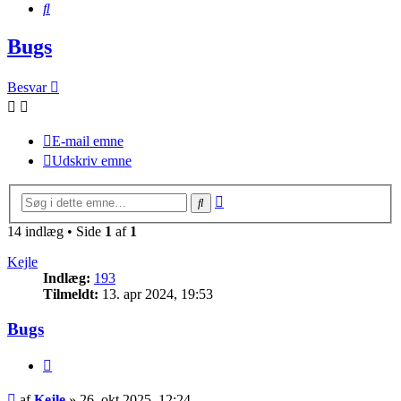
Søg
Bugs
Besvar
E-mail emne
Udskriv emne
Avanceret
Søg
søgning
14 indlæg • Side
1
af
1
Kejle
Indlæg:
193
Tilmeldt:
13. apr 2024, 19:53
Bugs
Citer
Indlæg
af
Kejle
»
26. okt 2025, 12:24