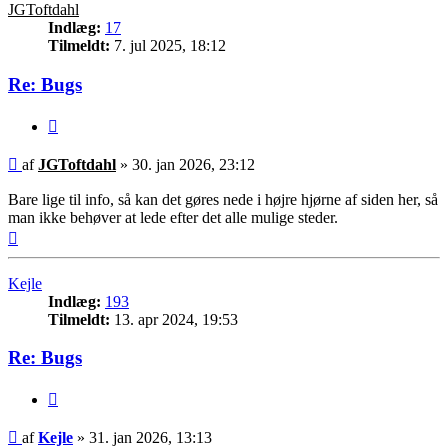
JGToftdahl
Indlæg:
17
Tilmeldt:
7. jul 2025, 18:12
Re: Bugs
Citer
Indlæg
af
JGToftdahl
»
30. jan 2026, 23:12
Bare lige til info, så kan det gøres nede i højre hjørne af siden her, så
man ikke behøver at lede efter det alle mulige steder.
Top
Kejle
Indlæg:
193
Tilmeldt:
13. apr 2024, 19:53
Re: Bugs
Citer
Indlæg
af
Kejle
»
31. jan 2026, 13:13