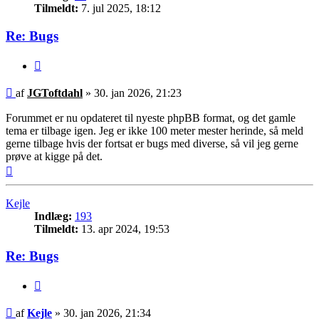
Tilmeldt:
7. jul 2025, 18:12
Re: Bugs
Citer
Indlæg
af
JGToftdahl
»
30. jan 2026, 21:23
Forummet er nu opdateret til nyeste phpBB format, og det gamle
tema er tilbage igen. Jeg er ikke 100 meter mester herinde, så meld
gerne tilbage hvis der fortsat er bugs med diverse, så vil jeg gerne
prøve at kigge på det.
Top
Kejle
Indlæg:
193
Tilmeldt:
13. apr 2024, 19:53
Re: Bugs
Citer
Indlæg
af
Kejle
»
30. jan 2026, 21:34