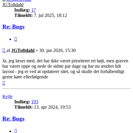
JGToftdahl
Indlæg:
17
Tilmeldt:
7. jul 2025, 18:12
Re: Bugs
Citer
Indlæg
af
JGToftdahl
»
30. jan 2026, 15:30
Ja, jeg læser med, det har ikke været prioriteret ret højt, men graven
har været oppe og nede de sidste par dage og har nu ændret lidt
layout - jeg er ved at opdaterer sitet, og så skulle det forhåbentligt
gerne køre efterfølgende
Top
Kejle
Indlæg:
193
Tilmeldt:
13. apr 2024, 19:53
Re: Bugs
Citer