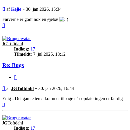
Indlæg
af
Kejle
»
30. jan 2026, 15:34
Farverne er godt nok en øjebæ
Top
JGToftdahl
Indlæg:
17
Tilmeldt:
7. jul 2025, 18:12
Re: Bugs
Citer
Indlæg
af
JGToftdahl
»
30. jan 2026, 16:44
Enig - Det gamle tema kommer tilbage når opdateringen er færdig
Top
JGToftdahl
Indlæg:
17