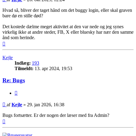
Hvad så, bliver der taget hånd om det buggy login, eller skal graven
bare dø en stille død?
Det kostede dælme meget aktivitet at den var nede og jeg synes
virkelig ikke at andre steder, FB, X eller bluesky har nær den samme
ånd som herinde.
Top
Kejle
Indlæg:
193
Tilmeldt:
13. apr 2024, 19:53
Re: Bugs
Citer
Indlæg
af
Kejle
»
29. jan 2026, 16:38
Bugs fortsætter. Er der nogen der læser med fra Admin?
Top