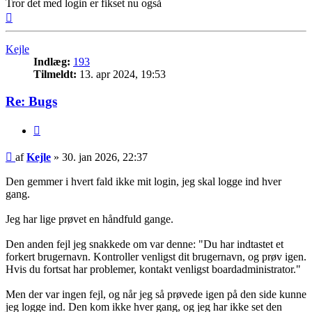
Tror det med login er fikset nu også
Top
Kejle
Indlæg:
193
Tilmeldt:
13. apr 2024, 19:53
Re: Bugs
Citer
Indlæg
af
Kejle
»
30. jan 2026, 22:37
Den gemmer i hvert fald ikke mit login, jeg skal logge ind hver
gang.
Jeg har lige prøvet en håndfuld gange.
Den anden fejl jeg snakkede om var denne: "Du har indtastet et
forkert brugernavn. Kontroller venligst dit brugernavn, og prøv igen.
Hvis du fortsat har problemer, kontakt venligst boardadministrator."
Men der var ingen fejl, og når jeg så prøvede igen på den side kunne
jeg logge ind. Den kom ikke hver gang, og jeg har ikke set den