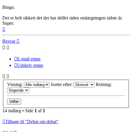
Bingo.
Det er helt sikkert det der har drillet siden omlægningen sidste år.
Super.
Top
Besvar
E-mail emne
Udskriv emne
Visning:
Sorter efter:
Retning:
14 indlæg • Side
1
af
1
Tilbage til "Debat om debat"