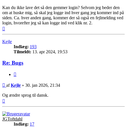
Kan du ikke lave det så den gemmer login? Selvom jeg beder den
om at huske mig, så skal jeg logge ind hver gang jeg kommer ind på
siden. Ca. hver anden gang, kommer der så også en fejlmelding ved
login, hvorefter jeg så kan logge ind ved klik nr. 2.
Top
Kejle
Indlæg:
193
Tilmeldt:
13. apr 2024, 19:53
Re: Bugs
Citer
Indlæg
af
Kejle
»
30. jan 2026, 21:34
Og ændre sprog til dansk.
Top
JGToftdahl
Indlæg:
17