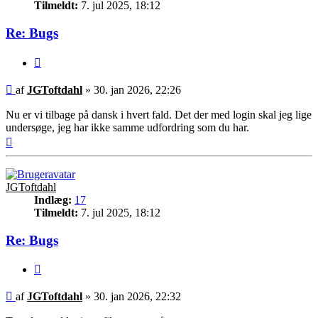
Tilmeldt:
7. jul 2025, 18:12
Re: Bugs
Citer
Indlæg
af
JGToftdahl
»
30. jan 2026, 22:26
Nu er vi tilbage på dansk i hvert fald. Det der med login skal jeg lige
undersøge, jeg har ikke samme udfordring som du har.
Top
JGToftdahl
Indlæg:
17
Tilmeldt:
7. jul 2025, 18:12
Re: Bugs
Citer
Indlæg
af
JGToftdahl
»
30. jan 2026, 22:32