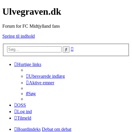
Ulvegraven.dk
Forum for FC Midtjylland fans
Spring til indhold
Avanceret
Søg
søgning
Hurtige links
Ubesvarede indlæg
Aktive emner
Søg
OSS
Log ind
Tilmeld
Boardindeks
Debat om debat