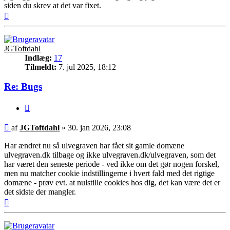
siden du skrev at det var fixet.
Top
JGToftdahl
Indlæg:
17
Tilmeldt:
7. jul 2025, 18:12
Re: Bugs
Citer
Indlæg
af
JGToftdahl
»
30. jan 2026, 23:08
Har ændret nu så ulvegraven har fået sit gamle domæne
ulvegraven.dk tilbage og ikke ulvegraven.dk/ulvegraven, som det
har været den seneste periode - ved ikke om det gør nogen forskel,
men nu matcher cookie indstillingerne i hvert fald med det rigtige
domæne - prøv evt. at nulstille cookies hos dig, det kan være det er
det sidste der mangler.
Top