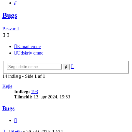
Søg
Bugs
Besvar
E-mail emne
Udskriv emne
Avanceret
Søg
søgning
14 indlæg • Side
1
af
1
Kejle
Indlæg:
193
Tilmeldt:
13. apr 2024, 19:53
Bugs
Citer
Indlæg
af
Kejle
»
26. okt 2025, 12:24