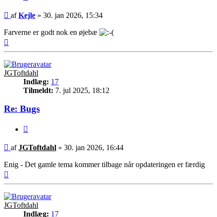
Indlæg
af
Kejle
»
30. jan 2026, 15:34
Farverne er godt nok en øjebæ
Top
JGToftdahl
Indlæg:
17
Tilmeldt:
7. jul 2025, 18:12
Re: Bugs
Citer
Indlæg
af
JGToftdahl
»
30. jan 2026, 16:44
Enig - Det gamle tema kommer tilbage når opdateringen er færdig
Top
JGToftdahl
Indlæg:
17