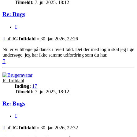
Tilmeldt:
7. jul 2025, 18:12
Re: Bugs
Citer
Indlæg
af
JGToftdahl
»
30. jan 2026, 22:26
Nu er vi tilbage på dansk i hvert fald. Det der med login skal jeg lige
undersøge, jeg har ikke samme udfordring som du har.
Top
JGToftdahl
Indlæg:
17
Tilmeldt:
7. jul 2025, 18:12
Re: Bugs
Citer
Indlæg
af
JGToftdahl
»
30. jan 2026, 22:32