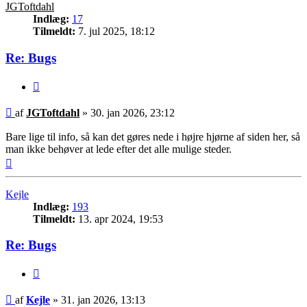
JGToftdahl
Indlæg:
17
Tilmeldt:
7. jul 2025, 18:12
Re: Bugs
Citer
Indlæg
af
JGToftdahl
»
30. jan 2026, 23:12
Bare lige til info, så kan det gøres nede i højre hjørne af siden her, så
man ikke behøver at lede efter det alle mulige steder.
Top
Kejle
Indlæg:
193
Tilmeldt:
13. apr 2024, 19:53
Re: Bugs
Citer
Indlæg
af
Kejle
»
31. jan 2026, 13:13