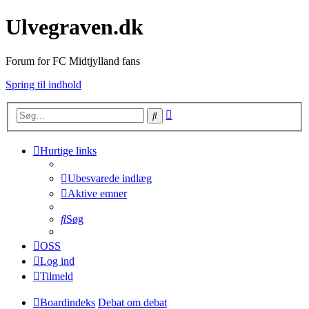
Ulvegraven.dk
Forum for FC Midtjylland fans
Spring til indhold
Avanceret
Søg
søgning
Hurtige links
Ubesvarede indlæg
Aktive emner
Søg
OSS
Log ind
Tilmeld
Boardindeks
Debat om debat