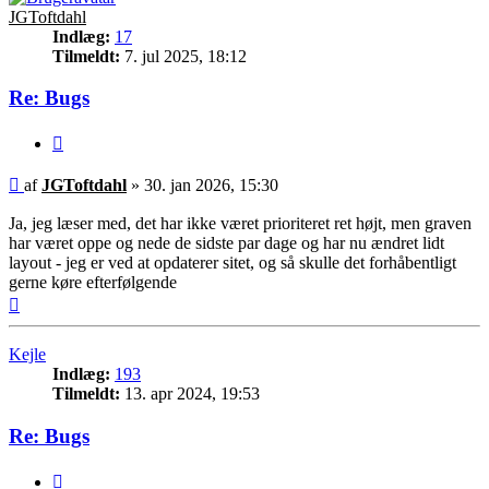
JGToftdahl
Indlæg:
17
Tilmeldt:
7. jul 2025, 18:12
Re: Bugs
Citer
Indlæg
af
JGToftdahl
»
30. jan 2026, 15:30
Ja, jeg læser med, det har ikke været prioriteret ret højt, men graven
har været oppe og nede de sidste par dage og har nu ændret lidt
layout - jeg er ved at opdaterer sitet, og så skulle det forhåbentligt
gerne køre efterfølgende
Top
Kejle
Indlæg:
193
Tilmeldt:
13. apr 2024, 19:53
Re: Bugs
Citer