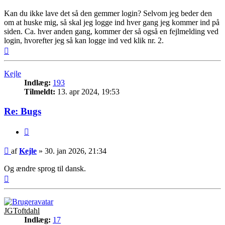
Kan du ikke lave det så den gemmer login? Selvom jeg beder den
om at huske mig, så skal jeg logge ind hver gang jeg kommer ind på
siden. Ca. hver anden gang, kommer der så også en fejlmelding ved
login, hvorefter jeg så kan logge ind ved klik nr. 2.
Top
Kejle
Indlæg:
193
Tilmeldt:
13. apr 2024, 19:53
Re: Bugs
Citer
Indlæg
af
Kejle
»
30. jan 2026, 21:34
Og ændre sprog til dansk.
Top
JGToftdahl
Indlæg:
17