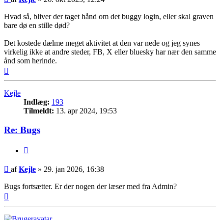
Hvad så, bliver der taget hånd om det buggy login, eller skal graven
bare dø en stille død?
Det kostede dælme meget aktivitet at den var nede og jeg synes
virkelig ikke at andre steder, FB, X eller bluesky har nær den samme
ånd som herinde.
Top
Kejle
Indlæg:
193
Tilmeldt:
13. apr 2024, 19:53
Re: Bugs
Citer
Indlæg
af
Kejle
»
29. jan 2026, 16:38
Bugs fortsætter. Er der nogen der læser med fra Admin?
Top