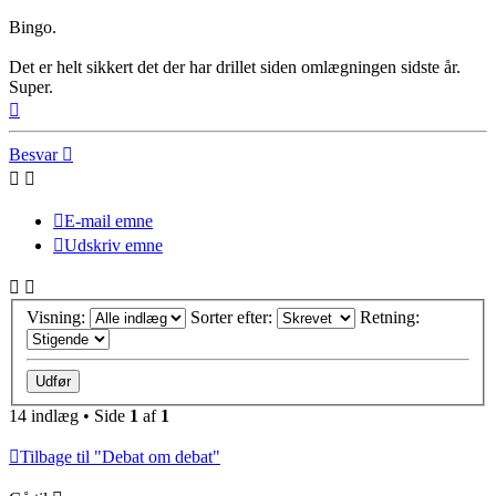
Bingo.
Det er helt sikkert det der har drillet siden omlægningen sidste år.
Super.
Top
Besvar
E-mail emne
Udskriv emne
Visning:
Sorter efter:
Retning:
14 indlæg • Side
1
af
1
Tilbage til "Debat om debat"