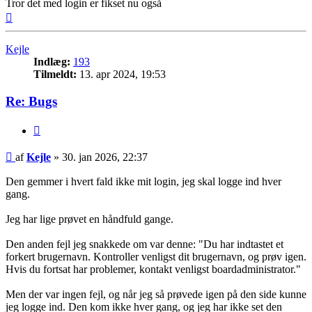
Tror det med login er fikset nu også
Top
Kejle
Indlæg:
193
Tilmeldt:
13. apr 2024, 19:53
Re: Bugs
Citer
Indlæg
af
Kejle
»
30. jan 2026, 22:37
Den gemmer i hvert fald ikke mit login, jeg skal logge ind hver
gang.
Jeg har lige prøvet en håndfuld gange.
Den anden fejl jeg snakkede om var denne: "Du har indtastet et
forkert brugernavn. Kontroller venligst dit brugernavn, og prøv igen.
Hvis du fortsat har problemer, kontakt venligst boardadministrator."
Men der var ingen fejl, og når jeg så prøvede igen på den side kunne
jeg logge ind. Den kom ikke hver gang, og jeg har ikke set den