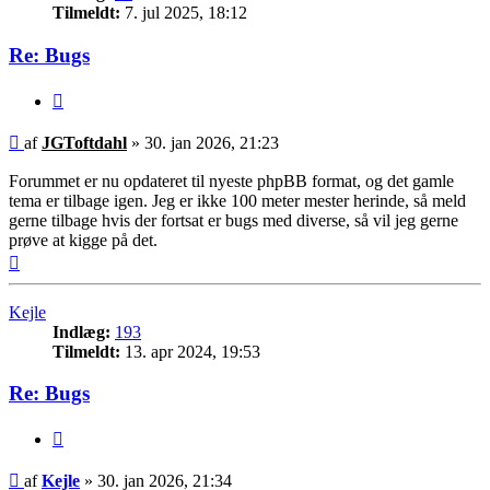
Tilmeldt:
7. jul 2025, 18:12
Re: Bugs
Citer
Indlæg
af
JGToftdahl
»
30. jan 2026, 21:23
Forummet er nu opdateret til nyeste phpBB format, og det gamle
tema er tilbage igen. Jeg er ikke 100 meter mester herinde, så meld
gerne tilbage hvis der fortsat er bugs med diverse, så vil jeg gerne
prøve at kigge på det.
Top
Kejle
Indlæg:
193
Tilmeldt:
13. apr 2024, 19:53
Re: Bugs
Citer
Indlæg
af
Kejle
»
30. jan 2026, 21:34