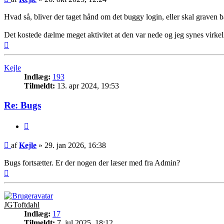
Hvad så, bliver der taget hånd om det buggy login, eller skal graven b
Det kostede dælme meget aktivitet at den var nede og jeg synes virke
Top
Kejle
Indlæg:
193
Tilmeldt:
13. apr 2024, 19:53
Re: Bugs
Citer
Indlæg
af
Kejle
»
29. jan 2026, 16:38
Bugs fortsætter. Er der nogen der læser med fra Admin?
Top
JGToftdahl
Indlæg:
17
Tilmeldt:
7. jul 2025, 18:12