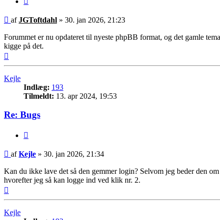
Indlæg
af
JGToftdahl
»
30. jan 2026, 21:23
Forummet er nu opdateret til nyeste phpBB format, og det gamle tema er
kigge på det.
Top
Kejle
Indlæg:
193
Tilmeldt:
13. apr 2024, 19:53
Re: Bugs
Citer
Indlæg
af
Kejle
»
30. jan 2026, 21:34
Kan du ikke lave det så den gemmer login? Selvom jeg beder den om a
hvorefter jeg så kan logge ind ved klik nr. 2.
Top
Kejle