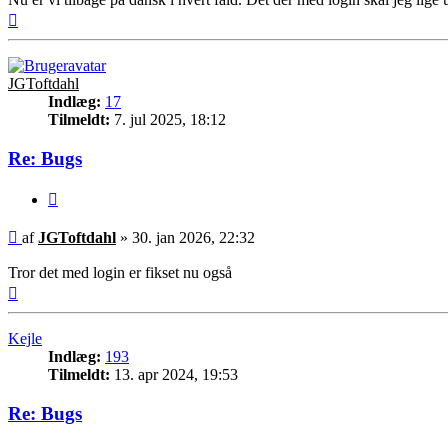
Top
JGToftdahl
Indlæg:
17
Tilmeldt:
7. jul 2025, 18:12
Re: Bugs
Citer
Indlæg
af
JGToftdahl
»
30. jan 2026, 22:32
Tror det med login er fikset nu også
Top
Kejle
Indlæg:
193
Tilmeldt:
13. apr 2024, 19:53
Re: Bugs