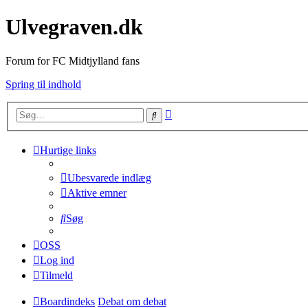
Ulvegraven.dk
Forum for FC Midtjylland fans
Spring til indhold
Avanceret
Søg
søgning
Hurtige links
Ubesvarede indlæg
Aktive emner
Søg
OSS
Log ind
Tilmeld
Boardindeks
Debat om debat