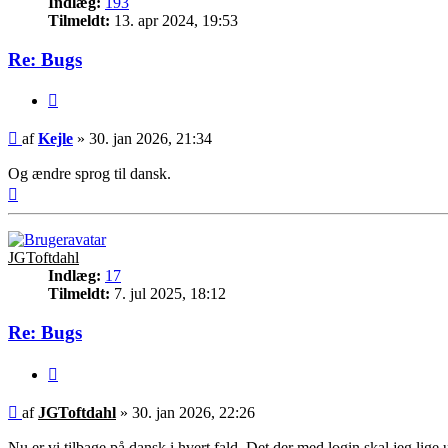
Indlæg:
193
Tilmeldt:
13. apr 2024, 19:53
Re: Bugs
Citer
Indlæg
af
Kejle
»
30. jan 2026, 21:34
Og ændre sprog til dansk.
Top
JGToftdahl
Indlæg:
17
Tilmeldt:
7. jul 2025, 18:12
Re: Bugs
Citer
Indlæg
af
JGToftdahl
»
30. jan 2026, 22:26
Nu er vi tilbage på dansk i hvert fald. Det der med login skal jeg lig