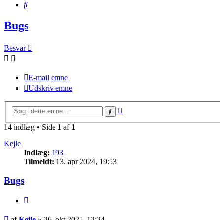
Søg
Bugs
Besvar
E-mail emne
Udskriv emne
Avanceret
Søg
søgning
14 indlæg • Side
1
af
1
Kejle
Indlæg:
193
Tilmeldt:
13. apr 2024, 19:53
Bugs
Citer
Indlæg
af
Kejle
»
26. okt 2025, 12:24