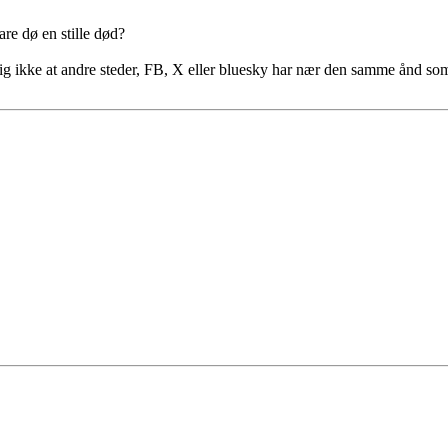
are dø en stille død?
lig ikke at andre steder, FB, X eller bluesky har nær den samme ånd so