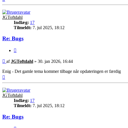
JGToftdahl
Indlæg:
17
Tilmeldt:
7. jul 2025, 18:12
Re: Bugs
Citer
Indlæg
af
JGToftdahl
»
30. jan 2026, 16:44
Enig - Det gamle tema kommer tilbage når opdateringen er færdig
Top
JGToftdahl
Indlæg:
17
Tilmeldt:
7. jul 2025, 18:12
Re: Bugs
Citer