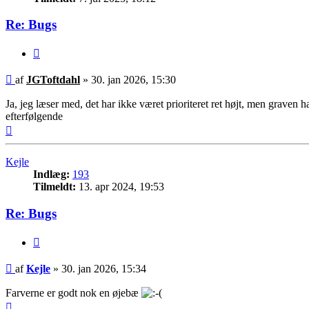
Re: Bugs
Citer
Indlæg
af
JGToftdahl
»
30. jan 2026, 15:30
Ja, jeg læser med, det har ikke været prioriteret ret højt, men graven h
efterfølgende
Top
Kejle
Indlæg:
193
Tilmeldt:
13. apr 2024, 19:53
Re: Bugs
Citer
Indlæg
af
Kejle
»
30. jan 2026, 15:34
Farverne er godt nok en øjebæ
Top