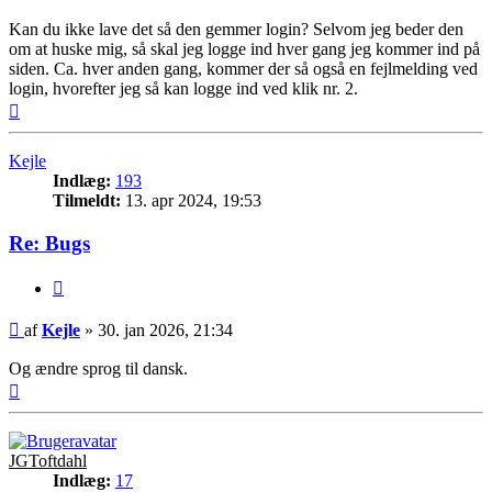
Kan du ikke lave det så den gemmer login? Selvom jeg beder den
om at huske mig, så skal jeg logge ind hver gang jeg kommer ind på
siden. Ca. hver anden gang, kommer der så også en fejlmelding ved
login, hvorefter jeg så kan logge ind ved klik nr. 2.
Top
Kejle
Indlæg:
193
Tilmeldt:
13. apr 2024, 19:53
Re: Bugs
Citer
Indlæg
af
Kejle
»
30. jan 2026, 21:34
Og ændre sprog til dansk.
Top
JGToftdahl
Indlæg:
17