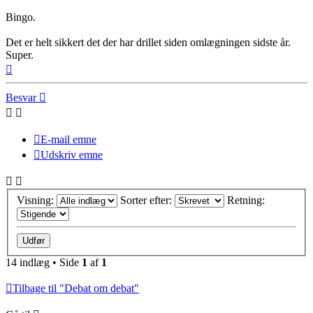
Bingo.
Det er helt sikkert det der har drillet siden omlægningen sidste år.
Super.
Top
Besvar
E-mail emne
Udskriv emne
Visning:
Sorter efter:
Retning:
14 indlæg • Side
1
af
1
Tilbage til "Debat om debat"