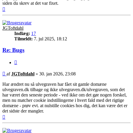
siden du skrev at det var fixet.
Top
JGToftdahl
Indlæg:
17
Tilmeldt:
7. jul 2025, 18:12
Re: Bugs
Citer
Indlæg
af
JGToftdahl
»
30. jan 2026, 23:08
Har ændret nu så ulvegraven har fået sit gamle domæne
ulvegraven.dk tilbage og ikke ulvegraven.dk/ulvegraven, som det
har været den seneste periode - ved ikke om det gør nogen forskel,
men nu matcher cookie indstillingerne i hvert fald med det rigtige
domæne - prøv evt. at nulstille cookies hos dig, det kan være det er
det sidste der mangler.
Top