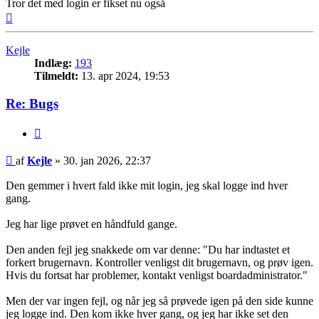
Tror det med login er fikset nu også
Top
Kejle
Indlæg:
193
Tilmeldt:
13. apr 2024, 19:53
Re: Bugs
Citer
Indlæg
af
Kejle
»
30. jan 2026, 22:37
Den gemmer i hvert fald ikke mit login, jeg skal logge ind hver
gang.
Jeg har lige prøvet en håndfuld gange.
Den anden fejl jeg snakkede om var denne: "Du har indtastet et
forkert brugernavn. Kontroller venligst dit brugernavn, og prøv igen.
Hvis du fortsat har problemer, kontakt venligst boardadministrator."
Men der var ingen fejl, og når jeg så prøvede igen på den side kunne
jeg logge ind. Den kom ikke hver gang, og jeg har ikke set den