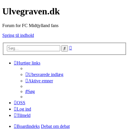
Ulvegraven.dk
Forum for FC Midtjylland fans
Spring til indhold
Avanceret
Søg
søgning
Hurtige links
Ubesvarede indlæg
Aktive emner
Søg
OSS
Log ind
Tilmeld
Boardindeks
Debat om debat