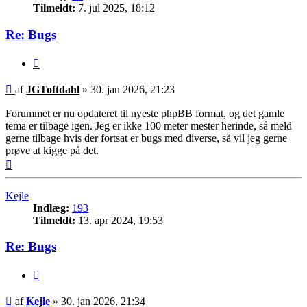
Tilmeldt:
7. jul 2025, 18:12
Re: Bugs
Citer
Indlæg
af
JGToftdahl
»
30. jan 2026, 21:23
Forummet er nu opdateret til nyeste phpBB format, og det gamle
tema er tilbage igen. Jeg er ikke 100 meter mester herinde, så meld
gerne tilbage hvis der fortsat er bugs med diverse, så vil jeg gerne
prøve at kigge på det.
Top
Kejle
Indlæg:
193
Tilmeldt:
13. apr 2024, 19:53
Re: Bugs
Citer
Indlæg
af
Kejle
»
30. jan 2026, 21:34