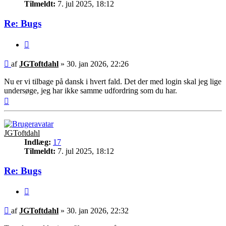
Tilmeldt:
7. jul 2025, 18:12
Re: Bugs
Citer
Indlæg
af
JGToftdahl
»
30. jan 2026, 22:26
Nu er vi tilbage på dansk i hvert fald. Det der med login skal jeg lige
undersøge, jeg har ikke samme udfordring som du har.
Top
JGToftdahl
Indlæg:
17
Tilmeldt:
7. jul 2025, 18:12
Re: Bugs
Citer
Indlæg
af
JGToftdahl
»
30. jan 2026, 22:32