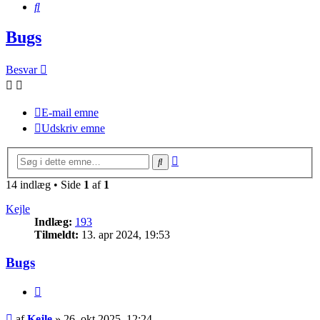
Søg
Bugs
Besvar
E-mail emne
Udskriv emne
Avanceret
Søg
søgning
14 indlæg • Side
1
af
1
Kejle
Indlæg:
193
Tilmeldt:
13. apr 2024, 19:53
Bugs
Citer
Indlæg
af
Kejle
»
26. okt 2025, 12:24