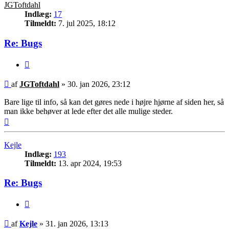
JGToftdahl
Indlæg:
17
Tilmeldt:
7. jul 2025, 18:12
Re: Bugs
Citer
Indlæg
af
JGToftdahl
»
30. jan 2026, 23:12
Bare lige til info, så kan det gøres nede i højre hjørne af siden her, så
man ikke behøver at lede efter det alle mulige steder.
Top
Kejle
Indlæg:
193
Tilmeldt:
13. apr 2024, 19:53
Re: Bugs
Citer
Indlæg
af
Kejle
»
31. jan 2026, 13:13