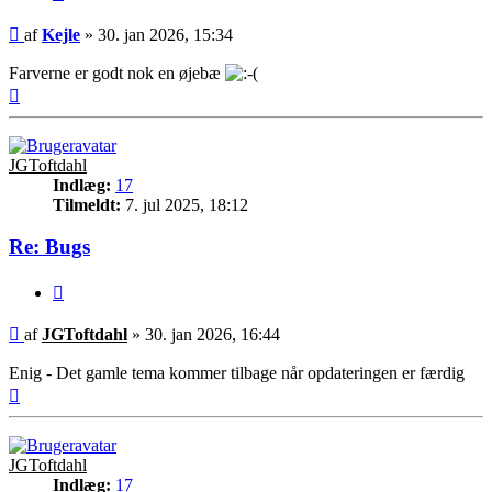
Indlæg
af
Kejle
»
30. jan 2026, 15:34
Farverne er godt nok en øjebæ
Top
JGToftdahl
Indlæg:
17
Tilmeldt:
7. jul 2025, 18:12
Re: Bugs
Citer
Indlæg
af
JGToftdahl
»
30. jan 2026, 16:44
Enig - Det gamle tema kommer tilbage når opdateringen er færdig
Top
JGToftdahl
Indlæg:
17