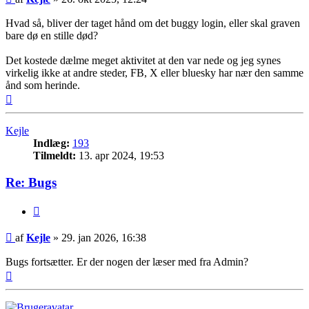
Hvad så, bliver der taget hånd om det buggy login, eller skal graven
bare dø en stille død?
Det kostede dælme meget aktivitet at den var nede og jeg synes
virkelig ikke at andre steder, FB, X eller bluesky har nær den samme
ånd som herinde.
Top
Kejle
Indlæg:
193
Tilmeldt:
13. apr 2024, 19:53
Re: Bugs
Citer
Indlæg
af
Kejle
»
29. jan 2026, 16:38
Bugs fortsætter. Er der nogen der læser med fra Admin?
Top