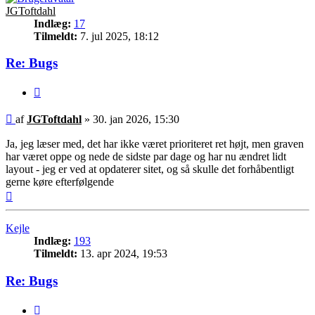
JGToftdahl
Indlæg:
17
Tilmeldt:
7. jul 2025, 18:12
Re: Bugs
Citer
Indlæg
af
JGToftdahl
»
30. jan 2026, 15:30
Ja, jeg læser med, det har ikke været prioriteret ret højt, men graven
har været oppe og nede de sidste par dage og har nu ændret lidt
layout - jeg er ved at opdaterer sitet, og så skulle det forhåbentligt
gerne køre efterfølgende
Top
Kejle
Indlæg:
193
Tilmeldt:
13. apr 2024, 19:53
Re: Bugs
Citer