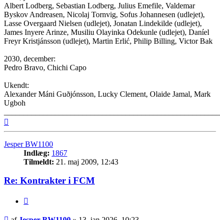
Albert Lodberg, Sebastian Lodberg, Julius Emefile, Valdemar
Byskov Andreasen, Nicolaj Tornvig, Sofus Johannesen (udlejet),
Lasse Overgaard Nielsen (udlejet), Jonatan Lindekilde (udlejet),
James Inyere Arinze, Musiliu Olayinka Odekunle (udlejet), Daníel
Freyr Kristjánsson (udlejet), Martin Erlić, Philip Billing, Victor Bak
2030, december:
Pedro Bravo, Chichi Capo
Ukendt:
Alexander Máni Guðjónsson, Lucky Clement, Olaide Jamal, Mark
Ugboh
_______________________________________________________
Top
Jesper BW1100
Indlæg:
1867
Tilmeldt:
21. maj 2009, 12:43
Re: Kontrakter i FCM
Citer
Indlæg
af
Jesper BW1100
»
13. jan 2026, 10:23