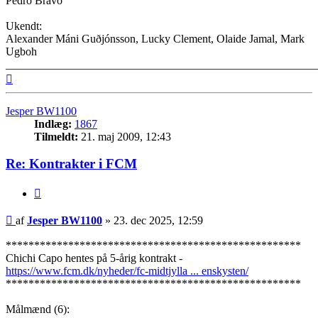
Pedro Bravo
Ukendt:
Alexander Máni Guðjónsson, Lucky Clement, Olaide Jamal, Mark
Ugboh
_______________________________________________________
Top
Jesper BW1100
Indlæg:
1867
Tilmeldt:
21. maj 2009, 12:43
Re: Kontrakter i FCM
Citer
Indlæg
af
Jesper BW1100
»
23. dec 2025, 12:59
****************************************************
Chichi Capo hentes på 5-årig kontrakt -
https://www.fcm.dk/nyheder/fc-midtjylla ... enskysten/
****************************************************
Målmænd (6):