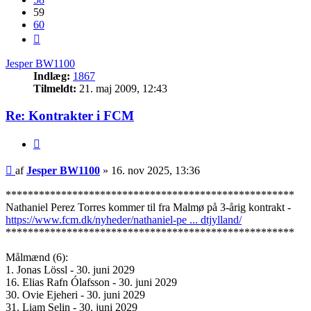
59
60
Næste
Jesper BW1100
Indlæg:
1867
Tilmeldt:
21. maj 2009, 12:43
Re: Kontrakter i FCM
Citer
Indlæg
af
Jesper BW1100
»
16. nov 2025, 13:36
****************************************************
Nathaniel Perez Torres kommer til fra Malmø på 3-årig kontrakt -
https://www.fcm.dk/nyheder/nathaniel-pe ... dtjylland/
****************************************************
Målmænd (6):
1. Jonas Lössl - 30. juni 2029
16. Elias Rafn Ólafsson - 30. juni 2029
30. Ovie Ejeheri - 30. juni 2029
31. Liam Selin - 30. juni 2029