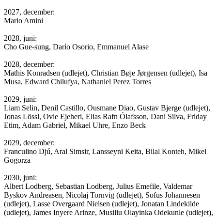
2027, december:
Mario Amini
2028, juni:
Cho Gue-sung, Darío Osorio, Emmanuel Alase
2028, december:
Mathis Konradsen (udlejet), Christian Bøje Jørgensen (udlejet), Isa
Musa, Edward Chilufya, Nathaniel Perez Torres
2029, juni:
Liam Selin, Denil Castillo, Ousmane Diao, Gustav Bjerge (udlejet),
Jonas Lössl, Ovie Ejeheri, Elias Rafn Ólafsson, Dani Silva, Friday
Etim, Adam Gabriel, Mikael Uhre, Enzo Beck
2029, december:
Franculino Djú, Aral Simsir, Lansseyni Keita, Bilal Konteh, Mikel
Gogorza
2030, juni:
Albert Lodberg, Sebastian Lodberg, Julius Emefile, Valdemar
Byskov Andreasen, Nicolaj Tornvig (udlejet), Sofus Johannesen
(udlejet), Lasse Overgaard Nielsen (udlejet), Jonatan Lindekilde
(udlejet), James Inyere Arinze, Musiliu Olayinka Odekunle (udlejet),