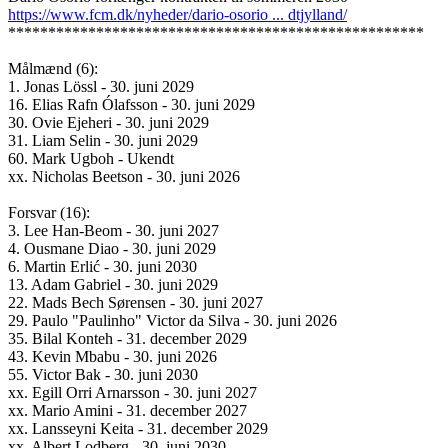
https://www.fcm.dk/nyheder/dario-osorio ... dtjylland/
****************************************************
Målmænd (6):
1. Jonas Lössl - 30. juni 2029
16. Elias Rafn Ólafsson - 30. juni 2029
30. Ovie Ejeheri - 30. juni 2029
31. Liam Selin - 30. juni 2029
60. Mark Ugboh - Ukendt
xx. Nicholas Beetson - 30. juni 2026
Forsvar (16):
3. Lee Han-Beom - 30. juni 2027
4. Ousmane Diao - 30. juni 2029
6. Martin Erlić - 30. juni 2030
13. Adam Gabriel - 30. juni 2029
22. Mads Bech Sørensen - 30. juni 2027
29. Paulo "Paulinho" Victor da Silva - 30. juni 2026
35. Bilal Konteh - 31. december 2029
43. Kevin Mbabu - 30. juni 2026
55. Victor Bak - 30. juni 2030
xx. Egill Orri Arnarsson - 30. juni 2027
xx. Mario Amini - 31. december 2027
xx. Lansseyni Keita - 31. december 2029
xx. Albert Lodberg - 30. juni 2030