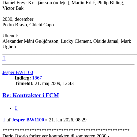
Daníel Freyr Kristjánsson (udlejet), Martin Erlić, Philip Billing,
Victor Bak
2030, december:
Pedro Bravo, Chichi Capo
Ukendt:
Alexander Máni Guðjónsson, Lucky Clement, Olaide Jamal, Mark
Ugboh
_______________________________________________________
Top
Jesper BW1100
Indlæg:
1867
Tilmeldt:
21. maj 2009, 12:43
Re: Kontrakter i FCM
Citer
Indlæg
af
Jesper BW1100
»
21. jan 2026, 08:29
****************************************************
Darío Osorio forlænger kontrakten til sommeren 2030 -