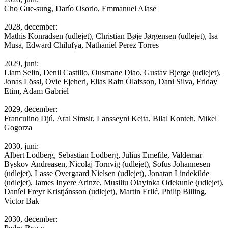
Cho Gue-sung, Darío Osorio, Emmanuel Alase
2028, december:
Mathis Konradsen (udlejet), Christian Bøje Jørgensen (udlejet), Isa
Musa, Edward Chilufya, Nathaniel Perez Torres
2029, juni:
Liam Selin, Denil Castillo, Ousmane Diao, Gustav Bjerge (udlejet),
Jonas Lössl, Ovie Ejeheri, Elias Rafn Ólafsson, Dani Silva, Friday
Etim, Adam Gabriel
2029, december:
Franculino Djú, Aral Simsir, Lansseyni Keita, Bilal Konteh, Mikel
Gogorza
2030, juni:
Albert Lodberg, Sebastian Lodberg, Julius Emefile, Valdemar
Byskov Andreasen, Nicolaj Tornvig (udlejet), Sofus Johannesen
(udlejet), Lasse Overgaard Nielsen (udlejet), Jonatan Lindekilde
(udlejet), James Inyere Arinze, Musiliu Olayinka Odekunle (udlejet),
Daníel Freyr Kristjánsson (udlejet), Martin Erlić, Philip Billing,
Victor Bak
2030, december: