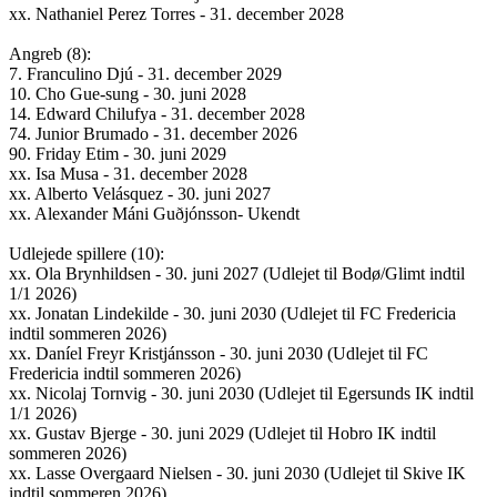
xx. Nathaniel Perez Torres - 31. december 2028
Angreb (8):
7. Franculino Djú - 31. december 2029
10. Cho Gue-sung - 30. juni 2028
14. Edward Chilufya - 31. december 2028
74. Junior Brumado - 31. december 2026
90. Friday Etim - 30. juni 2029
xx. Isa Musa - 31. december 2028
xx. Alberto Velásquez - 30. juni 2027
xx. Alexander Máni Guðjónsson- Ukendt
Udlejede spillere (10):
xx. Ola Brynhildsen - 30. juni 2027 (Udlejet til Bodø/Glimt indtil
1/1 2026)
xx. Jonatan Lindekilde - 30. juni 2030 (Udlejet til FC Fredericia
indtil sommeren 2026)
xx. Daníel Freyr Kristjánsson - 30. juni 2030 (Udlejet til FC
Fredericia indtil sommeren 2026)
xx. Nicolaj Tornvig - 30. juni 2030 (Udlejet til Egersunds IK indtil
1/1 2026)
xx. Gustav Bjerge - 30. juni 2029 (Udlejet til Hobro IK indtil
sommeren 2026)
xx. Lasse Overgaard Nielsen - 30. juni 2030 (Udlejet til Skive IK
indtil sommeren 2026)