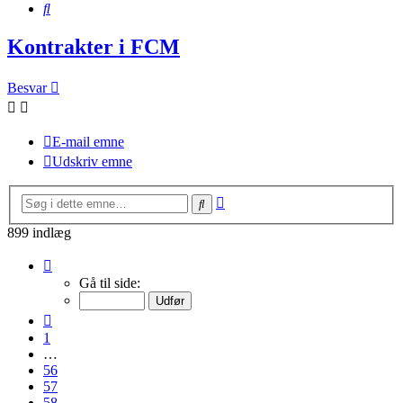
Søg
Kontrakter i FCM
Besvar
E-mail emne
Udskriv emne
Avanceret
Søg
søgning
899 indlæg
Side
59
Gå til side:
af
60
Forrige
1
…
56
57
58