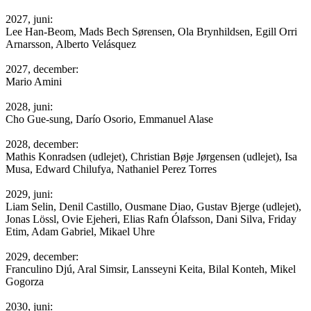
2027, juni:
Lee Han-Beom, Mads Bech Sørensen, Ola Brynhildsen, Egill Orri
Arnarsson, Alberto Velásquez
2027, december:
Mario Amini
2028, juni:
Cho Gue-sung, Darío Osorio, Emmanuel Alase
2028, december:
Mathis Konradsen (udlejet), Christian Bøje Jørgensen (udlejet), Isa
Musa, Edward Chilufya, Nathaniel Perez Torres
2029, juni:
Liam Selin, Denil Castillo, Ousmane Diao, Gustav Bjerge (udlejet),
Jonas Lössl, Ovie Ejeheri, Elias Rafn Ólafsson, Dani Silva, Friday
Etim, Adam Gabriel, Mikael Uhre
2029, december:
Franculino Djú, Aral Simsir, Lansseyni Keita, Bilal Konteh, Mikel
Gogorza
2030, juni: