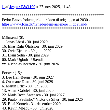
Indlæg
af
Jesper BW1100
»
27. nov 2025, 11:43
****************************************************
Pedro Bravo forlænger kontrakten til udgangen af 2030 -
https://www.fcm.dk/nyheder/fem-aar-mere ... dtjylland/
****************************************************
Målmænd (6):
1. Jonas Lössl - 30. juni 2029
16. Elias Rafn Ólafsson - 30. juni 2029
30. Ovie Ejeheri - 30. juni 2029
31. Liam Selin - 30. juni 2029
60. Mark Ugboh - Ukendt
xx. Nicholas Beetson - 30. juni 2026
Forsvar (15):
3. Lee Han-Beom - 30. juni 2027
4. Ousmane Diao - 30. juni 2029
6. Martin Erlić - 30. juni 2030
13. Adam Gabriel - 30. juni 2029
22. Mads Bech Sørensen - 30. juni 2027
29. Paulo "Paulinho" Victor da Silva - 30. juni 2026
35. Bilal Konteh - 31. december 2029
43. Kevin Mbabu - 30. juni 2026