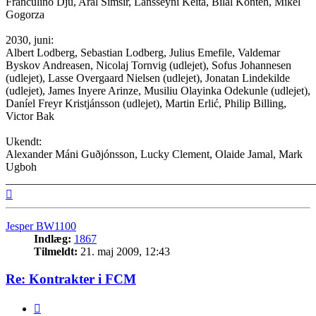
Franculino Djú, Aral Simsir, Lansseyni Keita, Bilal Konteh, Mikel
Gogorza
2030, juni:
Albert Lodberg, Sebastian Lodberg, Julius Emefile, Valdemar
Byskov Andreasen, Nicolaj Tornvig (udlejet), Sofus Johannesen
(udlejet), Lasse Overgaard Nielsen (udlejet), Jonatan Lindekilde
(udlejet), James Inyere Arinze, Musiliu Olayinka Odekunle (udlejet),
Daníel Freyr Kristjánsson (udlejet), Martin Erlić, Philip Billing,
Victor Bak
Ukendt:
Alexander Máni Guðjónsson, Lucky Clement, Olaide Jamal, Mark
Ugboh
_______________________________________________________
Top
Jesper BW1100
Indlæg:
1867
Tilmeldt:
21. maj 2009, 12:43
Re: Kontrakter i FCM
Citer