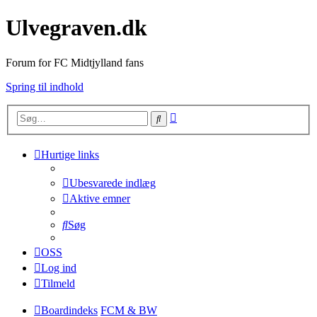
Ulvegraven.dk
Forum for FC Midtjylland fans
Spring til indhold
Avanceret
Søg
søgning
Hurtige links
Ubesvarede indlæg
Aktive emner
Søg
OSS
Log ind
Tilmeld
Boardindeks
FCM & BW