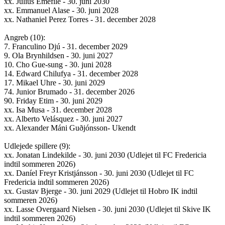
xx. Julius Emefile - 30. juni 2030
xx. Emmanuel Alase - 30. juni 2028
xx. Nathaniel Perez Torres - 31. december 2028
Angreb (10):
7. Franculino Djú - 31. december 2029
9. Ola Brynhildsen - 30. juni 2027
10. Cho Gue-sung - 30. juni 2028
14. Edward Chilufya - 31. december 2028
17. Mikael Uhre - 30. juni 2029
74. Junior Brumado - 31. december 2026
90. Friday Etim - 30. juni 2029
xx. Isa Musa - 31. december 2028
xx. Alberto Velásquez - 30. juni 2027
xx. Alexander Máni Guðjónsson- Ukendt
Udlejede spillere (9):
xx. Jonatan Lindekilde - 30. juni 2030 (Udlejet til FC Fredericia
indtil sommeren 2026)
xx. Daníel Freyr Kristjánsson - 30. juni 2030 (Udlejet til FC
Fredericia indtil sommeren 2026)
xx. Gustav Bjerge - 30. juni 2029 (Udlejet til Hobro IK indtil
sommeren 2026)
xx. Lasse Overgaard Nielsen - 30. juni 2030 (Udlejet til Skive IK
indtil sommeren 2026)