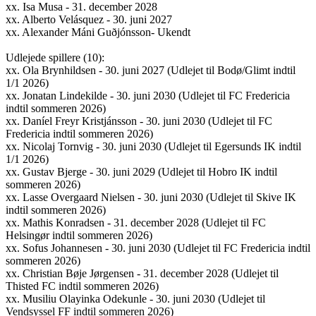
xx. Isa Musa - 31. december 2028
xx. Alberto Velásquez - 30. juni 2027
xx. Alexander Máni Guðjónsson- Ukendt
Udlejede spillere (10):
xx. Ola Brynhildsen - 30. juni 2027 (Udlejet til Bodø/Glimt indtil
1/1 2026)
xx. Jonatan Lindekilde - 30. juni 2030 (Udlejet til FC Fredericia
indtil sommeren 2026)
xx. Daníel Freyr Kristjánsson - 30. juni 2030 (Udlejet til FC
Fredericia indtil sommeren 2026)
xx. Nicolaj Tornvig - 30. juni 2030 (Udlejet til Egersunds IK indtil
1/1 2026)
xx. Gustav Bjerge - 30. juni 2029 (Udlejet til Hobro IK indtil
sommeren 2026)
xx. Lasse Overgaard Nielsen - 30. juni 2030 (Udlejet til Skive IK
indtil sommeren 2026)
xx. Mathis Konradsen - 31. december 2028 (Udlejet til FC
Helsingør indtil sommeren 2026)
xx. Sofus Johannesen - 30. juni 2030 (Udlejet til FC Fredericia indtil
sommeren 2026)
xx. Christian Bøje Jørgensen - 31. december 2028 (Udlejet til
Thisted FC indtil sommeren 2026)
xx. Musiliu Olayinka Odekunle - 30. juni 2030 (Udlejet til
Vendsyssel FF indtil sommeren 2026)