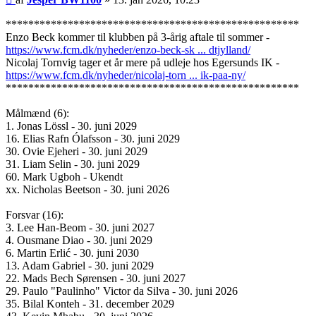
****************************************************
Enzo Beck kommer til klubben på 3-årig aftale til sommer -
https://www.fcm.dk/nyheder/enzo-beck-sk ... dtjylland/
Nicolaj Tornvig tager et år mere på udleje hos Egersunds IK -
https://www.fcm.dk/nyheder/nicolaj-torn ... ik-paa-ny/
****************************************************
Målmænd (6):
1. Jonas Lössl - 30. juni 2029
16. Elias Rafn Ólafsson - 30. juni 2029
30. Ovie Ejeheri - 30. juni 2029
31. Liam Selin - 30. juni 2029
60. Mark Ugboh - Ukendt
xx. Nicholas Beetson - 30. juni 2026
Forsvar (16):
3. Lee Han-Beom - 30. juni 2027
4. Ousmane Diao - 30. juni 2029
6. Martin Erlić - 30. juni 2030
13. Adam Gabriel - 30. juni 2029
22. Mads Bech Sørensen - 30. juni 2027
29. Paulo "Paulinho" Victor da Silva - 30. juni 2026
35. Bilal Konteh - 31. december 2029