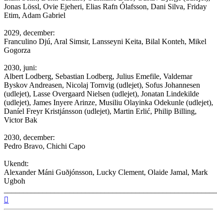
Jonas Lössl, Ovie Ejeheri, Elias Rafn Ólafsson, Dani Silva, Friday
Etim, Adam Gabriel
2029, december:
Franculino Djú, Aral Simsir, Lansseyni Keita, Bilal Konteh, Mikel
Gogorza
2030, juni:
Albert Lodberg, Sebastian Lodberg, Julius Emefile, Valdemar
Byskov Andreasen, Nicolaj Tornvig (udlejet), Sofus Johannesen
(udlejet), Lasse Overgaard Nielsen (udlejet), Jonatan Lindekilde
(udlejet), James Inyere Arinze, Musiliu Olayinka Odekunle (udlejet),
Daníel Freyr Kristjánsson (udlejet), Martin Erlić, Philip Billing,
Victor Bak
2030, december:
Pedro Bravo, Chichi Capo
Ukendt:
Alexander Máni Guðjónsson, Lucky Clement, Olaide Jamal, Mark
Ugboh
_______________________________________________________
Top