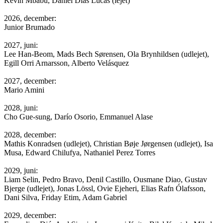
Kevin Mbabu, Daniel Dias Lucas (lejet)
2026, december:
Junior Brumado
2027, juni:
Lee Han-Beom, Mads Bech Sørensen, Ola Brynhildsen (udlejet),
Egill Orri Arnarsson, Alberto Velásquez
2027, december:
Mario Amini
2028, juni:
Cho Gue-sung, Darío Osorio, Emmanuel Alase
2028, december:
Mathis Konradsen (udlejet), Christian Bøje Jørgensen (udlejet), Isa
Musa, Edward Chilufya, Nathaniel Perez Torres
2029, juni:
Liam Selin, Pedro Bravo, Denil Castillo, Ousmane Diao, Gustav
Bjerge (udlejet), Jonas Lössl, Ovie Ejeheri, Elias Rafn Ólafsson,
Dani Silva, Friday Etim, Adam Gabriel
2029, december: