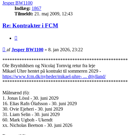
Jesper BW1100
Indlæg:
1867
Tilmeldt:
21. maj 2009, 12:43
Re: Kontrakter i FCM
Citer
Indlæg
af
Jesper BW1100
»
8. jan 2026, 23:22
****************************************************
Ole Brynhildsen og Nicolaj Tornvig retur fra leje
Mikael Uhre hentet på kontrakt til sommeren 2029 -
https://www.fcm.dk/nyheder/mikael-uhre- ... dtjylland/
****************************************************
Målmænd (6):
1. Jonas Lössl - 30. juni 2029
16. Elias Rafn Ólafsson - 30. juni 2029
30. Ovie Ejeheri - 30. juni 2029
31. Liam Selin - 30. juni 2029
60. Mark Ugboh - Ukendt
xx. Nicholas Beetson - 30. juni 2026