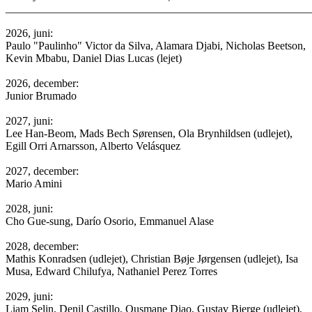
______________________________________________________
2026, juni:
Paulo "Paulinho" Victor da Silva, Alamara Djabi, Nicholas Beetson,
Kevin Mbabu, Daniel Dias Lucas (lejet)
2026, december:
Junior Brumado
2027, juni:
Lee Han-Beom, Mads Bech Sørensen, Ola Brynhildsen (udlejet),
Egill Orri Arnarsson, Alberto Velásquez
2027, december:
Mario Amini
2028, juni:
Cho Gue-sung, Darío Osorio, Emmanuel Alase
2028, december:
Mathis Konradsen (udlejet), Christian Bøje Jørgensen (udlejet), Isa
Musa, Edward Chilufya, Nathaniel Perez Torres
2029, juni:
Liam Selin, Denil Castillo, Ousmane Diao, Gustav Bjerge (udlejet),