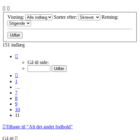
Visning:
Sorter efter:
Retning:
151 indlæg
Side
11
Gå til side:
af
11
Forrige
1
…
7
8
9
10
11
Tilbage til "Alt det andet fodbold"
Gå til