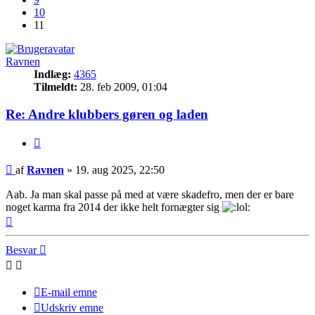
10
11
Ravnen
Indlæg:
4365
Tilmeldt:
28. feb 2009, 01:04
Re: Andre klubbers gøren og laden
Citer
Indlæg
af
Ravnen
»
19. aug 2025, 22:50
Aab. Ja man skal passe på med at være skadefro, men der er bare
noget karma fra 2014 der ikke helt fornægter sig
Top
Besvar
E-mail emne
Udskriv emne