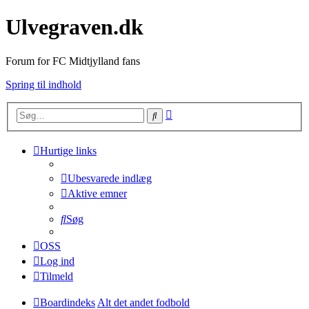
Ulvegraven.dk
Forum for FC Midtjylland fans
Spring til indhold
Avanceret
Søg
søgning
Hurtige links
Ubesvarede indlæg
Aktive emner
Søg
OSS
Log ind
Tilmeld
Boardindeks
Alt det andet fodbold