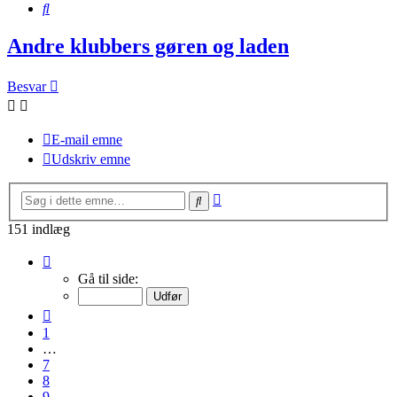
Søg
Andre klubbers gøren og laden
Besvar
E-mail emne
Udskriv emne
Avanceret
Søg
søgning
151 indlæg
Side
11
Gå til side:
af
11
Forrige
1
…
7
8
9