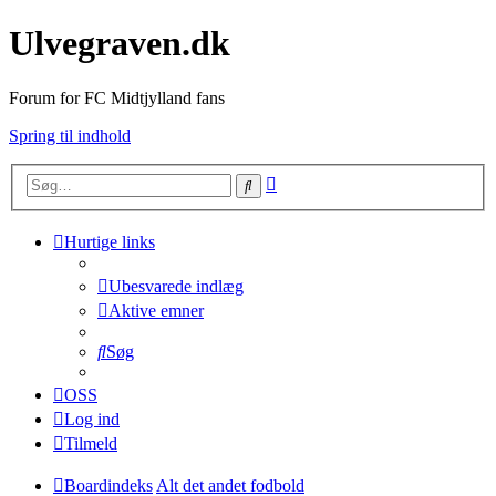
Ulvegraven.dk
Forum for FC Midtjylland fans
Spring til indhold
Avanceret
Søg
søgning
Hurtige links
Ubesvarede indlæg
Aktive emner
Søg
OSS
Log ind
Tilmeld
Boardindeks
Alt det andet fodbold