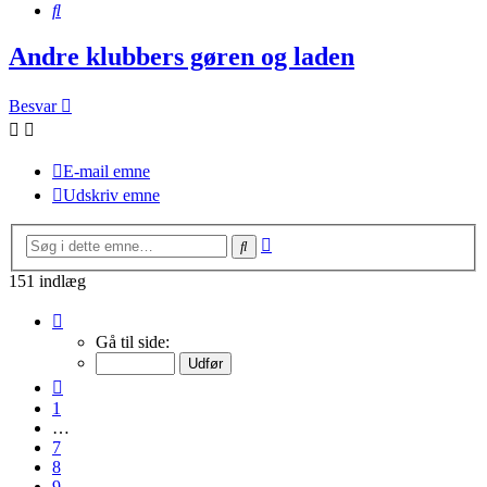
Søg
Andre klubbers gøren og laden
Besvar
E-mail emne
Udskriv emne
Avanceret
Søg
søgning
151 indlæg
Side
11
Gå til side:
af
11
Forrige
1
…
7
8
9