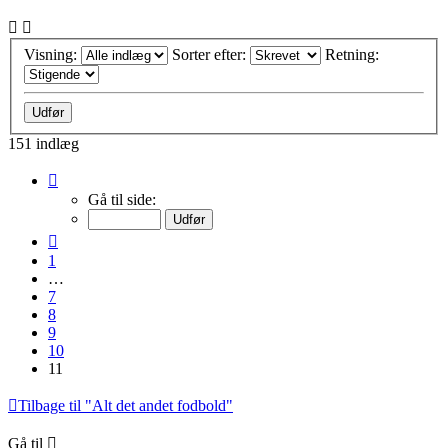
Visning:
Sorter efter:
Retning:
151 indlæg
Side
11
Gå til side:
af
11
Forrige
1
…
7
8
9
10
11
Tilbage til "Alt det andet fodbold"
Gå til