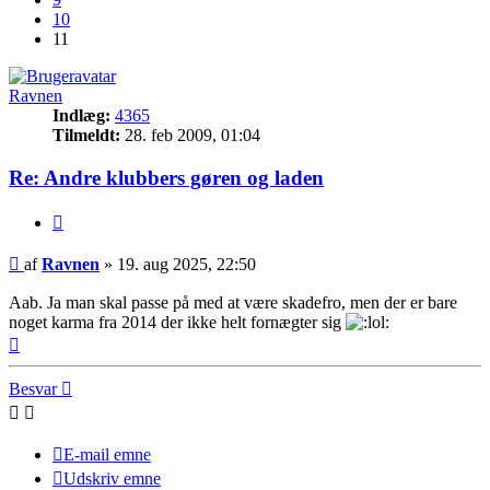
10
11
Ravnen
Indlæg:
4365
Tilmeldt:
28. feb 2009, 01:04
Re: Andre klubbers gøren og laden
Citer
Indlæg
af
Ravnen
»
19. aug 2025, 22:50
Aab. Ja man skal passe på med at være skadefro, men der er bare
noget karma fra 2014 der ikke helt fornægter sig
Top
Besvar
E-mail emne
Udskriv emne