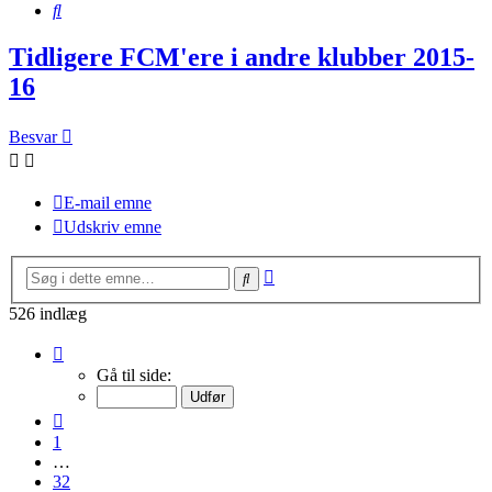
Søg
Tidligere FCM'ere i andre klubber 2015-
16
Besvar
E-mail emne
Udskriv emne
Avanceret
Søg
søgning
526 indlæg
Side
36
Gå til side:
af
36
Forrige
1
…
32