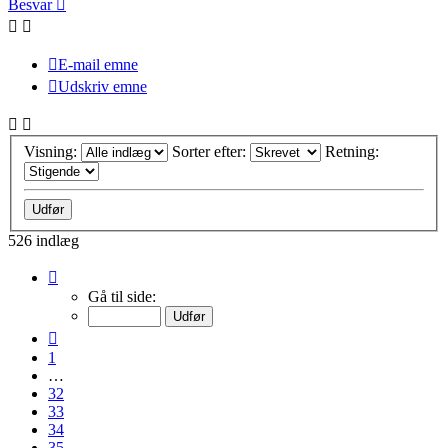
Besvar
E-mail emne
Udskriv emne
Visning:
Sorter efter:
Retning:
526 indlæg
Side
36
Gå til side:
af
36
Forrige
1
…
32
33
34
35