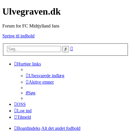
Ulvegraven.dk
Forum for FC Midtjylland fans
Spring til indhold
Avanceret
Søg
søgning
Hurtige links
Ubesvarede indlæg
Aktive emner
Søg
OSS
Log ind
Tilmeld
Boardindeks
Alt det andet fodbold