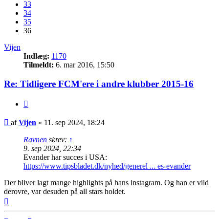
33
34
35
36
Vijen
Indlæg:
1170
Tilmeldt:
6. mar 2016, 15:50
Re: Tidligere FCM'ere i andre klubber 2015-16
Citer
Indlæg
af
Vijen
»
11. sep 2024, 18:24
Ravnen
skrev:
↑
9. sep 2024, 22:34
Evander har succes i USA:
https://www.tipsbladet.dk/nyhed/generel ... es-evander
Der bliver lagt mange highlights på hans instagram. Og han er vild
derovre, var desuden på all stars holdet.
Top