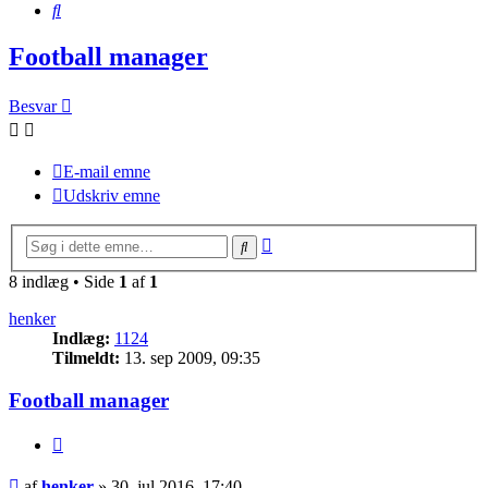
Søg
Football manager
Besvar
E-mail emne
Udskriv emne
Avanceret
Søg
søgning
8 indlæg • Side
1
af
1
henker
Indlæg:
1124
Tilmeldt:
13. sep 2009, 09:35
Football manager
Citer
Indlæg
af
henker
»
30. jul 2016, 17:40