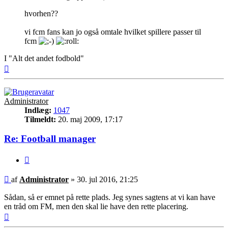
hvorhen??
vi fcm fans kan jo også omtale hvilket spillere passer til
fcm
I "Alt det andet fodbold"
Top
Administrator
Indlæg:
1047
Tilmeldt:
20. maj 2009, 17:17
Re: Football manager
Citer
Indlæg
af
Administrator
»
30. jul 2016, 21:25
Sådan, så er emnet på rette plads. Jeg synes sagtens at vi kan have
en tråd om FM, men den skal lie have den rette placering.
Top