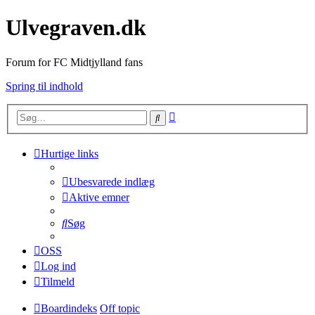
Ulvegraven.dk
Forum for FC Midtjylland fans
Spring til indhold
Avanceret
Søg
søgning
Hurtige links
Ubesvarede indlæg
Aktive emner
Søg
OSS
Log ind
Tilmeld
Boardindeks
Off topic