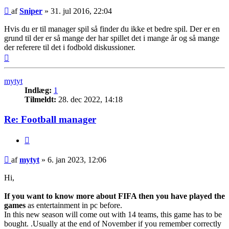
Indlæg
af
Sniper
»
31. jul 2016, 22:04
Hvis du er til manager spil så finder du ikke et bedre spil. Der er en
grund til der er så mange der har spillet det i mange år og så mange
der referere til det i fodbold diskussioner.
Top
mytyt
Indlæg:
1
Tilmeldt:
28. dec 2022, 14:18
Re: Football manager
Citer
Indlæg
af
mytyt
»
6. jan 2023, 12:06
Hi,
If you want to know more about FIFA then you have played the
games
as entertainment in pc before.
In this new season will come out with 14 teams, this game has to be
bought. .Usually at the end of November if you remember correctly