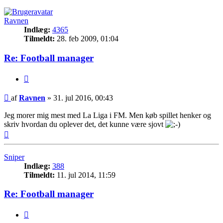
Ravnen
Indlæg:
4365
Tilmeldt:
28. feb 2009, 01:04
Re: Football manager
Citer
Indlæg
af
Ravnen
»
31. jul 2016, 00:43
Jeg morer mig mest med La Liga i FM. Men køb spillet henker og
skriv hvordan du oplever det, det kunne være sjovt
Top
Sniper
Indlæg:
388
Tilmeldt:
11. jul 2014, 11:59
Re: Football manager
Citer