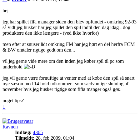
hej
jeg har spillet fifa manager siden den blev opfundet - omkring 92-93
så vidt jeg husker har jeg spillet den spil indtil den dag idag - dog
produktere den ikke længere - (ved ikke hvorfor)
men efter at snuser lidt omkring FM har jeg hørt en del herfra FCM
& BW omtaler rigtige godt om den...
vil jeg gerne vide mere om den inden jeg køber spil til pc som
underhold
jeg vil gerne være fornuftige at venter med at købe den spil så snart
nye sæson med 14 hold udkommer.. som sædvanlige slutning af
november hvis jeg husker rigtige som fifia manger også gør..
noget tips?
Top
Ravnen
Indlæg:
4365
Tilmeldt:
28. feb 2009, 01:04