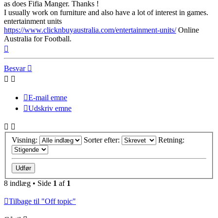
as does Fifia Manger. Thanks !
I usually work on furniture and also have a lot of interest in games.
entertainment units
https://www.clicknbuyaustralia.com/entertainment-units/
Online
Australia for Football.
Top
Besvar
E-mail emne
Udskriv emne
Visning:
Sorter efter:
Retning:
8 indlæg • Side
1
af
1
Tilbage til "Off topic"