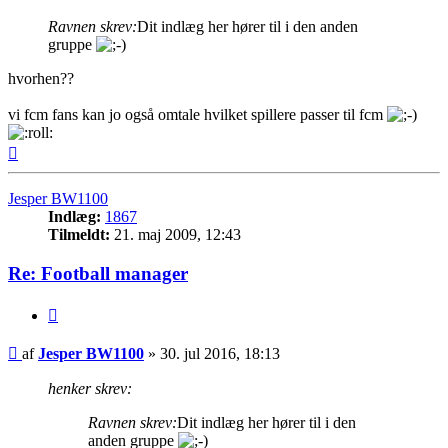
Ravnen skrev:
Dit indlæg her hører til i den anden
gruppe
hvorhen??
vi fcm fans kan jo også omtale hvilket spillere passer til fcm
Top
Jesper BW1100
Indlæg:
1867
Tilmeldt:
21. maj 2009, 12:43
Re: Football manager
Citer
Indlæg
af
Jesper BW1100
»
30. jul 2016, 18:13
henker skrev:
Ravnen skrev:
Dit indlæg her hører til i den
anden gruppe