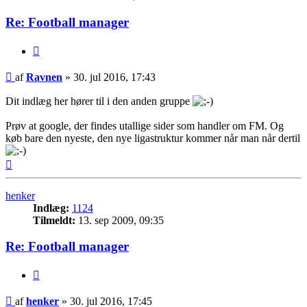
Re: Football manager
Citer
Indlæg
af
Ravnen
»
30. jul 2016, 17:43
Dit indlæg her hører til i den anden gruppe
Prøv at google, der findes utallige sider som handler om FM. Og
køb bare den nyeste, den nye ligastruktur kommer når man når dertil
Top
henker
Indlæg:
1124
Tilmeldt:
13. sep 2009, 09:35
Re: Football manager
Citer
Indlæg
af
henker
»
30. jul 2016, 17:45