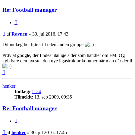
Re: Football manager
Citer
Indlæg
af
Ravnen
»
30. jul 2016, 17:43
Dit indlæg her hører til i den anden gruppe
Prøv at google, der findes utallige sider som handler om FM. Og
køb bare den nyeste, den nye ligastruktur kommer når man når dertil
Top
henker
Indlæg:
1124
Tilmeldt:
13. sep 2009, 09:35
Re: Football manager
Citer
Indlæg
af
henker
»
30. jul 2016, 17:45