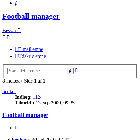
Søg
Football manager
Besvar
E-mail emne
Udskriv emne
Avanceret
Søg
søgning
8 indlæg • Side
1
af
1
henker
Indlæg:
1124
Tilmeldt:
13. sep 2009, 09:35
Football manager
Citer
Indlæg
af
henker
»
30. jul 2016, 17:40