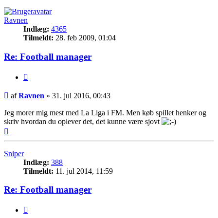
Ravnen
Indlæg:
4365
Tilmeldt:
28. feb 2009, 01:04
Re: Football manager
Citer
Indlæg
af
Ravnen
»
31. jul 2016, 00:43
Jeg morer mig mest med La Liga i FM. Men køb spillet henker og
skriv hvordan du oplever det, det kunne være sjovt
Top
Sniper
Indlæg:
388
Tilmeldt:
11. jul 2014, 11:59
Re: Football manager
Citer