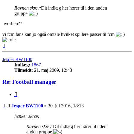
Ravnen skrev:
Dit indlæg her hører til i den anden
gruppe
hvorhen??
vi fcm fans kan jo også omtale hvilket spillere passer til fcm
Top
Jesper BW1100
Indlæg:
1867
Tilmeldt:
21. maj 2009, 12:43
Re: Football manager
Citer
Indlæg
af
Jesper BW1100
»
30. jul 2016, 18:13
henker skrev:
Ravnen skrev:
Dit indlæg her hører til i den
anden gruppe