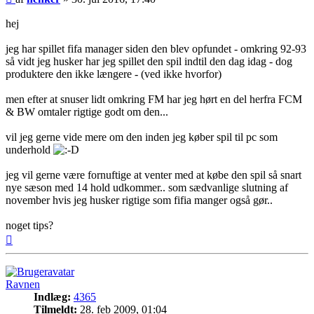
hej
jeg har spillet fifa manager siden den blev opfundet - omkring 92-93
så vidt jeg husker har jeg spillet den spil indtil den dag idag - dog
produktere den ikke længere - (ved ikke hvorfor)
men efter at snuser lidt omkring FM har jeg hørt en del herfra FCM
& BW omtaler rigtige godt om den...
vil jeg gerne vide mere om den inden jeg køber spil til pc som
underhold
jeg vil gerne være fornuftige at venter med at købe den spil så snart
nye sæson med 14 hold udkommer.. som sædvanlige slutning af
november hvis jeg husker rigtige som fifia manger også gør..
noget tips?
Top
Ravnen
Indlæg:
4365
Tilmeldt:
28. feb 2009, 01:04