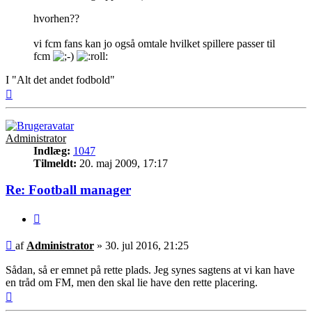
hvorhen??
vi fcm fans kan jo også omtale hvilket spillere passer til
fcm
I "Alt det andet fodbold"
Top
Administrator
Indlæg:
1047
Tilmeldt:
20. maj 2009, 17:17
Re: Football manager
Citer
Indlæg
af
Administrator
»
30. jul 2016, 21:25
Sådan, så er emnet på rette plads. Jeg synes sagtens at vi kan have
en tråd om FM, men den skal lie have den rette placering.
Top