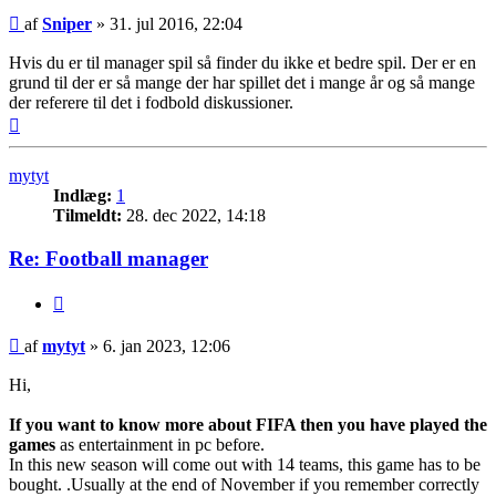
Indlæg
af
Sniper
»
31. jul 2016, 22:04
Hvis du er til manager spil så finder du ikke et bedre spil. Der er en
grund til der er så mange der har spillet det i mange år og så mange
der referere til det i fodbold diskussioner.
Top
mytyt
Indlæg:
1
Tilmeldt:
28. dec 2022, 14:18
Re: Football manager
Citer
Indlæg
af
mytyt
»
6. jan 2023, 12:06
Hi,
If you want to know more about FIFA then you have played the
games
as entertainment in pc before.
In this new season will come out with 14 teams, this game has to be
bought. .Usually at the end of November if you remember correctly