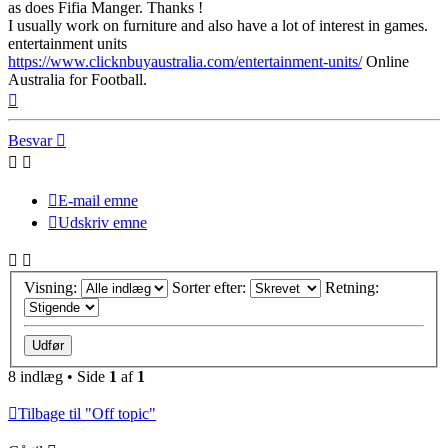
as does Fifia Manger. Thanks !
I usually work on furniture and also have a lot of interest in games.
entertainment units
https://www.clicknbuyaustralia.com/entertainment-units/
Online
Australia for Football.
Top
Besvar
E-mail emne
Udskriv emne
Visning:
Sorter efter:
Retning:
8 indlæg • Side
1
af
1
Tilbage til "Off topic"