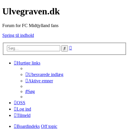
Ulvegraven.dk
Forum for FC Midtjylland fans
Spring til indhold
Avanceret
Søg
søgning
Hurtige links
Ubesvarede indlæg
Aktive emner
Søg
OSS
Log ind
Tilmeld
Boardindeks
Off topic